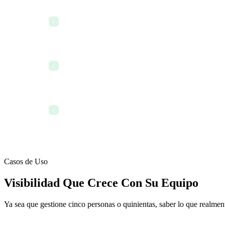
4:00 PM — La llamada con las partes interesadas se d
✓
de memoria — nadie es tomado por sorpresa
5:00 PM — El resumen de fin de día muestra 14 tare
✓
durante el día
Viernes PM — El resumen semanal de actividad se in
✓
seguimiento del desempeño de cada persona
Casos de Uso
Visibilidad Que Crece Con Su Equipo
Ya sea que gestione cinco personas o quinientas, saber lo que realmente