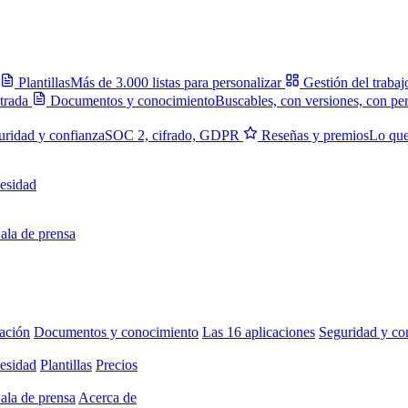
Plantillas
Más de 3.000 listas para personalizar
Gestión del trabaj
trada
Documentos y conocimiento
Buscables, con versiones, con pe
uridad y confianza
SOC 2, cifrado, GDPR
Reseñas y premios
Lo que
esidad
ala de prensa
ación
Documentos y conocimiento
Las 16 aplicaciones
Seguridad y co
esidad
Plantillas
Precios
ala de prensa
Acerca de