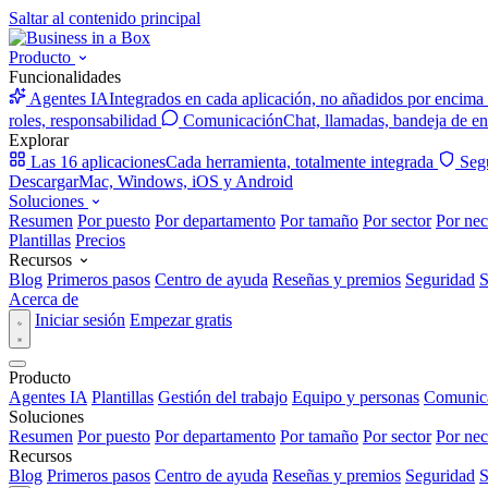
Saltar al contenido principal
Producto
Funcionalidades
Agentes IA
Integrados en cada aplicación, no añadidos por encima
roles, responsabilidad
Comunicación
Chat, llamadas, bandeja de en
Explorar
Las 16 aplicaciones
Cada herramienta, totalmente integrada
Seg
Descargar
Mac, Windows, iOS y Android
Soluciones
Resumen
Por puesto
Por departamento
Por tamaño
Por sector
Por nec
Plantillas
Precios
Recursos
Blog
Primeros pasos
Centro de ayuda
Reseñas y premios
Seguridad
S
Acerca de
Iniciar sesión
Empezar gratis
Producto
Agentes IA
Plantillas
Gestión del trabajo
Equipo y personas
Comunic
Soluciones
Resumen
Por puesto
Por departamento
Por tamaño
Por sector
Por nec
Recursos
Blog
Primeros pasos
Centro de ayuda
Reseñas y premios
Seguridad
S