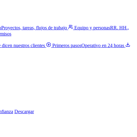
o
Proyectos, tareas, flujos de trabajo
Equipo y personas
RR. HH.,
rmisos
 dicen nuestros clientes
Primeros pasos
Operativo en 24 horas
nfianza
Descargar