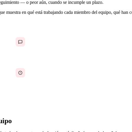
 seguimiento — o peor aún, cuando se incumple un plazo.
o que muestra en qué está trabajando cada miembro del equipo, qué ha
Las actualizaciones de estado se producen en
reuniones o hilos de Slack que desaparecen y no
se pueden rastrear
Los bloqueos pasan desapercibidos durante días
porque nadie los detecta de forma proactiva
uipo