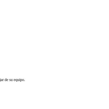
jar de su equipo.
tres tareas movidas a «En progreso» durante la noche