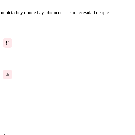
n completado y dónde hay bloqueos — sin necesidad de que
El trabajo está disperso entre múltiples
herramientas sin una vista unificada del progreso
No hay datos para mostrar a clientes o directivos
lo que el equipo logró realmente esta semana