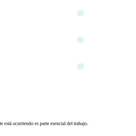
esarrolla con datos reales, no
4:30 PM — Dos tareas comple
✓
78% de avance
as que avanzaron en el equipo
5:15 PM — El registro de a
✓
dirección — listo en dos cli
tegra directamente en el
De forma continua — Cada a
✓
estado, sin reuniones de se
 está ocurriendo es parte esencial del trabajo.