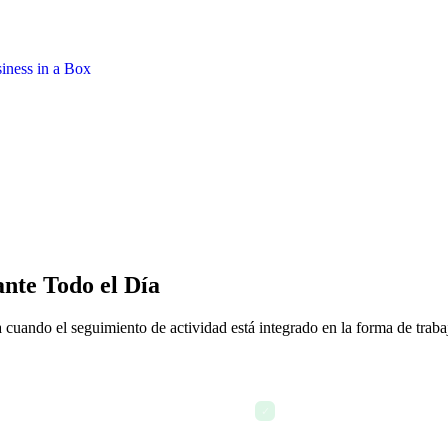
nte Todo el Día
 cuando el seguimiento de actividad está integrado en la forma de traba
es de cualquier reunión de
8:02 AM — Ve de inmediato 
✓
por compañeros remotos