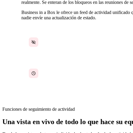
realmente. Se enteran de los bloqueos en las reuniones de
Business in a Box le ofrece un feed de actividad unificad
nadie envíe una actualización de estado.
Sin visibilidad en tiempo real sobre en qué está
trabajando cada persona en este momento
Los responsables no saben cuánto tiempo tardan
realmente las tareas en comparación con el
tiempo estimado
Funciones de seguimiento de actividad
Una vista en vivo de todo lo que hace su eq