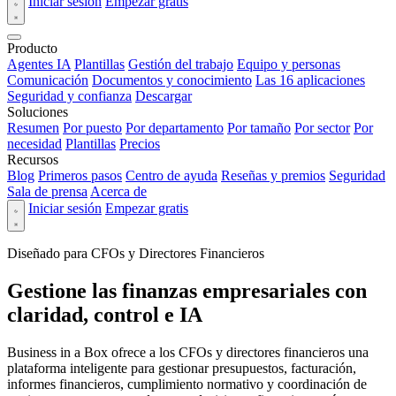
Iniciar sesión
Empezar gratis
Producto
Agentes IA
Plantillas
Gestión del trabajo
Equipo y personas
Comunicación
Documentos y conocimiento
Las 16 aplicaciones
Seguridad y confianza
Descargar
Soluciones
Resumen
Por puesto
Por departamento
Por tamaño
Por sector
Por
necesidad
Plantillas
Precios
Recursos
Blog
Primeros pasos
Centro de ayuda
Reseñas y premios
Seguridad
Sala de prensa
Acerca de
Iniciar sesión
Empezar gratis
Diseñado para CFOs y Directores Financieros
Gestione las finanzas empresariales con
claridad, control e IA
Business in a Box ofrece a los CFOs y directores financieros una
plataforma inteligente para gestionar presupuestos, facturación,
informes financieros, cumplimiento normativo y coordinación de