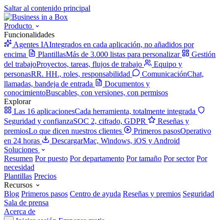
Saltar al contenido principal
Producto
Funcionalidades
Agentes IA
Integrados en cada aplicación, no añadidos por
encima
Plantillas
Más de 3.000 listas para personalizar
Gestión
del trabajo
Proyectos, tareas, flujos de trabajo
Equipo y
personas
RR. HH., roles, responsabilidad
Comunicación
Chat,
llamadas, bandeja de entrada
Documentos y
conocimiento
Buscables, con versiones, con permisos
Explorar
Las 16 aplicaciones
Cada herramienta, totalmente integrada
Seguridad y confianza
SOC 2, cifrado, GDPR
Reseñas y
premios
Lo que dicen nuestros clientes
Primeros pasos
Operativo
en 24 horas
Descargar
Mac, Windows, iOS y Android
Soluciones
Resumen
Por puesto
Por departamento
Por tamaño
Por sector
Por
necesidad
Plantillas
Precios
Recursos
Blog
Primeros pasos
Centro de ayuda
Reseñas y premios
Seguridad
Sala de prensa
Acerca de