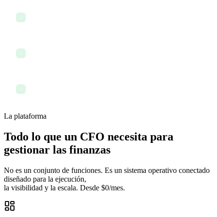
Preparar el informe financiero para el consejo
✓
Hacer seguimiento de cuentas por cobrar y por pagar
✓
Terminar el día con total visibilidad financiera
✓
La plataforma
Todo lo que un CFO necesita para
gestionar las finanzas
No es un conjunto de funciones. Es un sistema operativo conectado
diseñado para la ejecución,
la visibilidad y la escala. Desde $0/mes.