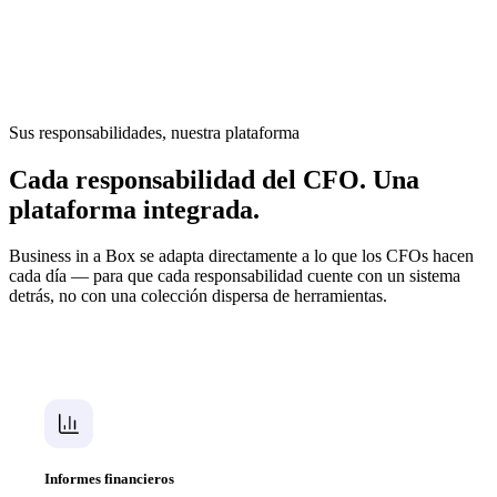
departamento para obtener actualizaciones de presupuesto, revisar
contratos en archivos adjuntos de correo electrónico y confiar en que
nada se pierda antes de la revisión del consejo. La visibilidad
financiera no debería requerir trabajo de detective.
Sus responsabilidades, nuestra plataforma
Cada responsabilidad del CFO. Una
plataforma integrada.
Business in a Box se adapta directamente a lo que los CFOs hacen
cada día — para que cada responsabilidad cuente con un sistema
detrás, no con una colección dispersa de herramientas.
Informes financieros