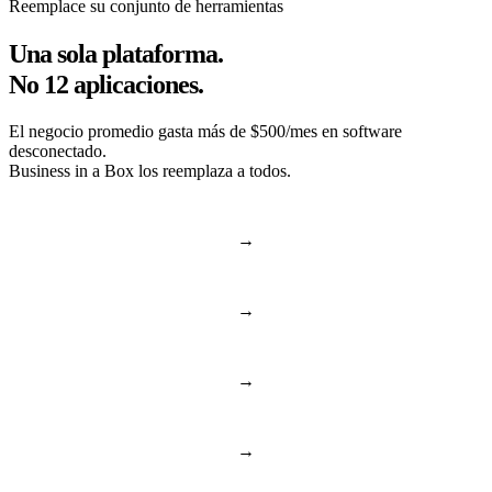
Reemplace su conjunto de herramientas
Una sola plataforma.
No 12 aplicaciones.
El negocio promedio gasta más de $500/mes en software
desconectado.
Business in a Box los reemplaza a todos.
→
Slack & Teams
Chat y llamadas
→
Asana & Monday
Tareas y proyectos
→
Dropbox & Drive
Unidad en la nube
→
BambooHR & Gusto
RR. HH. y equipo