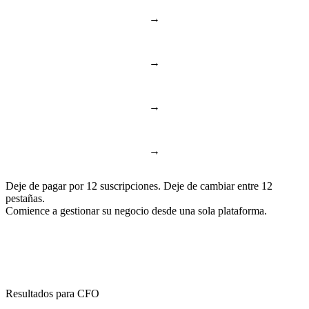
→
Notion & Confluence
Documentos y conocimiento
→
Toggl & Harvest
Control de tiempo
→
ChatGPT & Copilot
Business AI
→
Google Docs & Sheets
Documentos y hojas
Deje de pagar por 12 suscripciones. Deje de cambiar entre 12
pestañas.
Comience a gestionar su negocio desde una sola plataforma.
Resultados para CFO