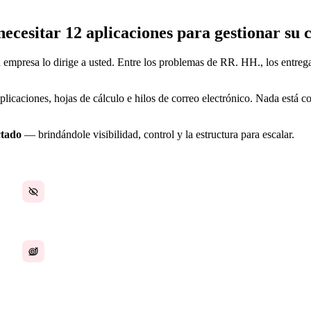
necesitar 12 aplicaciones para gestionar su
mpresa lo dirige a usted. Entre los problemas de RR. HH., los entregab
plicaciones, hojas de cálculo e hilos de correo electrónico. Nada está
ctado
— brindándole visibilidad, control y la estructura para escalar.
Sin una única fuente de verdad
Escalar genera más complejidad
e texto, revisar el flujo de caja en