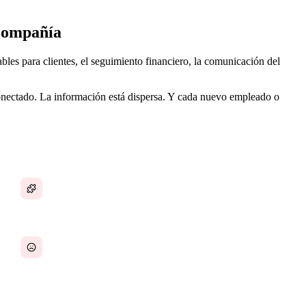
 compañía
les para clientes, el seguimiento financiero, la comunicación del
 conectado. La información está dispersa. Y cada nuevo empleado o
La coordinación del equipo es manual
Tiempo dedicado a gestionar en lugar de liderar