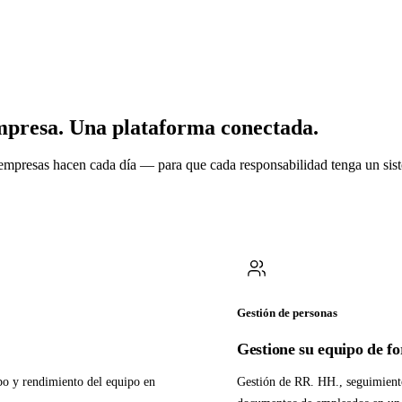
seguimiento a un problema de un cliente,
d es la única persona que sabe cómo
empresa. Una plataforma conectada.
e empresas hacen cada día — para que cada responsabilidad tenga un sist
Gestión de personas
Gestione su equipo de f
mpo y rendimiento del equipo en
Gestión de RR. HH., seguimiento