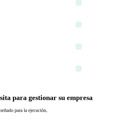
Responder en el chat y la b
✓
Usar la IA para redactar un
✓
Actualizar los POE y los p
✓
Terminar el día con todo re
✓
sita para gestionar su empresa
señado para la ejecución,