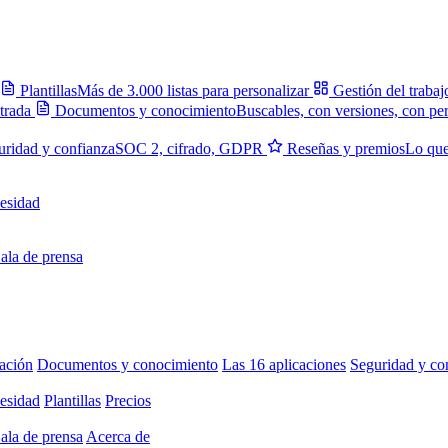
Plantillas
Más de 3.000 listas para personalizar
Gestión del trabaj
trada
Documentos y conocimiento
Buscables, con versiones, con pe
uridad y confianza
SOC 2, cifrado, GDPR
Reseñas y premios
Lo que
esidad
ala de prensa
ación
Documentos y conocimiento
Las 16 aplicaciones
Seguridad y co
esidad
Plantillas
Precios
ala de prensa
Acerca de