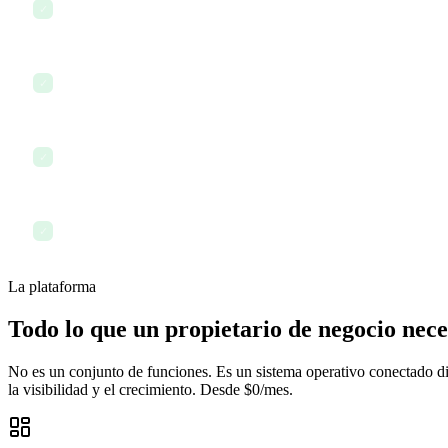
Aprobar hojas de tiempo y solicitudes de ausencia
✓
Revisar y firmar contratos y acuerdos
✓
Revisar informes financieros y facturas
✓
Supervisar la carga de trabajo y la capacidad del equipo
✓
La plataforma
Todo lo que un propietario de negocio nece
No es un conjunto de funciones. Es un sistema operativo conectado di
la visibilidad y el crecimiento. Desde $0/mes.