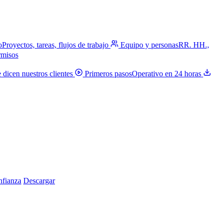
o
Proyectos, tareas, flujos de trabajo
Equipo y personas
RR. HH.,
rmisos
 dicen nuestros clientes
Primeros pasos
Operativo en 24 horas
nfianza
Descargar