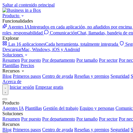
Saltar al contenido principal
Producto
Funcionalidades
Agentes IA
Integrados en cada aplicación, no añadidos por encima
roles, responsabilidad
Comunicación
Chat, llamadas, bandeja de en
Explorar
Las 16 aplicaciones
Cada herramienta, totalmente integrada
Seg
Descargar
Mac, Windows, iOS y Android
Soluciones
Resumen
Por puesto
Por departamento
Por tamaño
Por sector
Por nec
Plantillas
Precios
Recursos
Blog
Primeros pasos
Centro de ayuda
Reseñas y premios
Seguridad
S
Acerca de
Iniciar sesión
Empezar gratis
Producto
Agentes IA
Plantillas
Gestión del trabajo
Equipo y personas
Comunic
Soluciones
Resumen
Por puesto
Por departamento
Por tamaño
Por sector
Por nec
Recursos
Blog
Primeros pasos
Centro de ayuda
Reseñas y premios
Seguridad
S