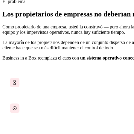
El problema
Los propietarios de empresas no deberían 
Como propietario de una empresa, usted la construyó — pero ahora la e
equipo y los imprevistos operativos, nunca hay suficiente tiempo.
La mayoría de los propietarios dependen de un conjunto disperso de a
cliente hace que sea más difícil mantener el control de todo.
Business in a Box reemplaza el caos con
un sistema operativo cone
Demasiadas herramientas y poco tiempo
El seguimiento financiero está disperso
Un día típico de un propietario de empresa: asignar tareas por mensaje d