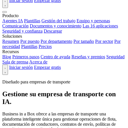
Iniciar sesión
Empezar gratis
Producto
Agentes IA
Plantillas
Gestión del trabajo
Equipo y personas
Comunicación
Documentos y conocimiento
Las 16 aplicaciones
Seguridad y confianza
Descargar
Soluciones
Resumen
Por puesto
Por departamento
Por tamaño
Por sector
Por
necesidad
Plantillas
Precios
Recursos
Blog
Primeros pasos
Centro de ayuda
Reseñas y premios
Seguridad
Sala de prensa
Acerca de
Iniciar sesión
Empezar gratis
Diseñado para empresas de transporte
Gestione su empresa de transporte con
IA.
Business in a Box ofrece a las empresas de transporte una
plataforma inteligente única para gestionar operaciones de flota,
documentación de conductores, contratos de envío, políticas de