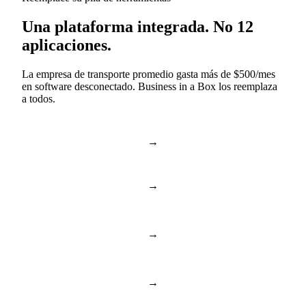
Una plataforma integrada. No 12
aplicaciones.
La empresa de transporte promedio gasta más de $500/mes
en software desconectado. Business in a Box los reemplaza
a todos.
→
Slack & Teams
Chat y llamadas
→
Asana & Monday
Tareas y proyectos
Almacenamiento en la
→
Dropbox & Drive
nube
→
BambooHR & Gusto
RR. HH. y equipo