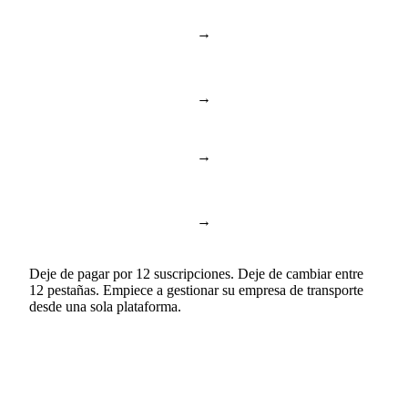
Documentos y
→
Notion & Confluence
conocimiento
→
Toggl & Harvest
Control de tiempo
→
ChatGPT & Copilot
Business AI
Documentos y hojas de
→
Google Docs & Sheets
cálculo
Deje de pagar por 12 suscripciones. Deje de cambiar entre
12 pestañas. Empiece a gestionar su empresa de transporte
desde una sola plataforma.