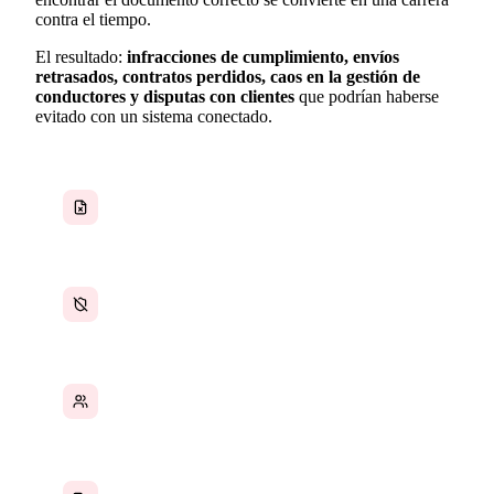
contra el tiempo.
El resultado:
infracciones de cumplimiento, envíos
retrasados, contratos perdidos, caos en la gestión de
conductores y disputas con clientes
que podrían haberse
evitado con un sistema conectado.
Contratos y políticas dispersos en distintos
lugares
Vacíos en la documentación de cumplimiento
normativo
Registros de conductores gestionados
manualmente
Seguimiento de envíos en herramientas