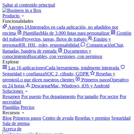
Saltar al contenido principal
Producto
Funcionalidades
Agentes IA
Integrados en cada aplicación, no añadidos por
encima
Plantillas
Más de 3.000 listas para personalizar
Gestión
del trabajo
Proyectos, tareas, flujos de trabajo
Equipo y
personas
RR. HH., roles, responsabilidad
Comunicación
Chat,
llamadas, bandeja de entrada
Documentos y
conocimiento
Buscables, con versiones, con permisos
Explorar
Las 16 aplicaciones
Cada herramienta, totalmente integrada
Seguridad y confianza
SOC 2, cifrado, GDPR
Reseñas y
premios
Lo que dicen nuestros clientes
Primeros pasos
Operativo
en 24 horas
Descargar
Mac, Windows, iOS y Android
Soluciones
Resumen
Por puesto
Por departamento
Por tamaño
Por sector
Por
necesidad
Plantillas
Precios
Recursos
Blog
Primeros pasos
Centro de ayuda
Reseñas y premios
Seguridad
Sala de prensa
Acerca de