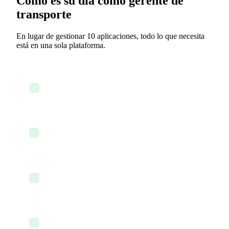
Cómo es su día como gerente de
transporte
En lugar de gestionar 10 aplicaciones, todo lo que necesita
está en una sola plataforma.
Revisar el panel para ver envíos activos y estado
✓
de conductores
Enviar un acuerdo de transportista a un nuevo
✓
socio de envío
Usar IA para redactar una política de transporte
✓
actualizada
Actualizar el CRM con nuevos contactos de
✓
clientes e intermediarios