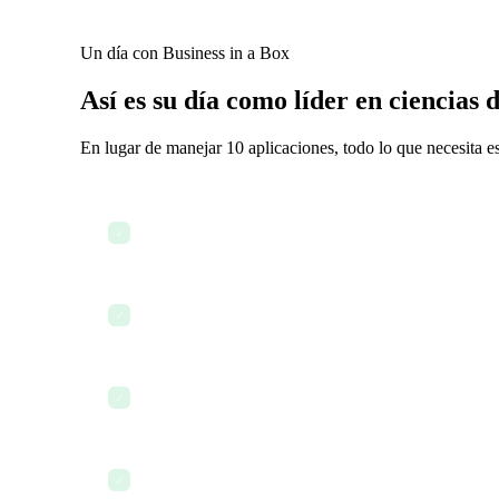
Un día con Business in a Box
Así es su día como líder en ciencias d
En lugar de manejar 10 aplicaciones, todo lo que necesita e
Revisar hitos y cronogramas de proyectos de I+D
✓
Coordinarse con los equipos de investigación en el c
✓
Incorporar nuevos investigadores con documentos d
✓
Revisar y actualizar los acuerdos de confidencialida
✓