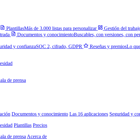
Plantillas
Más de 3.000 listas para personalizar
Gestión del trabaj
trada
Documentos y conocimiento
Buscables, con versiones, con pe
uridad y confianza
SOC 2, cifrado, GDPR
Reseñas y premios
Lo que
esidad
ala de prensa
ación
Documentos y conocimiento
Las 16 aplicaciones
Seguridad y co
esidad
Plantillas
Precios
ala de prensa
Acerca de