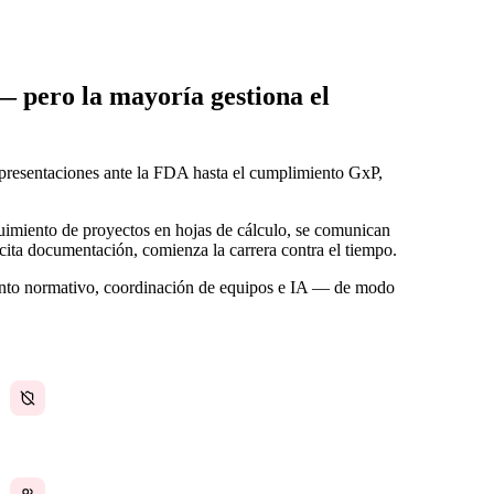
— pero la mayoría gestiona el
s presentaciones ante la FDA hasta el cumplimiento GxP,
uimiento de proyectos en hojas de cálculo, se comunican
cita documentación, comienza la carrera contra el tiempo.
to normativo, coordinación de equipos e IA — de modo
La preparación de auditorías lleva semanas de
trabajo apresurado
La coordinación interfuncional es manual