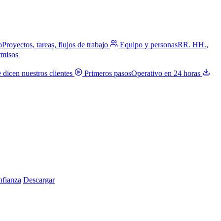
o
Proyectos, tareas, flujos de trabajo
Equipo y personas
RR. HH.,
rmisos
 dicen nuestros clientes
Primeros pasos
Operativo en 24 horas
nfianza
Descargar