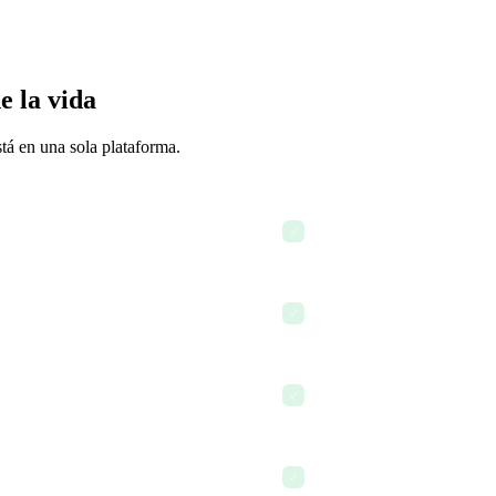
e la vida
stá en una sola plataforma.
Actualizar los SOPs y distri
✓
hat
Realizar seguimiento del e
✓
e formación
Usar IA para redactar docu
✓
d
Consultar el panel financie
✓