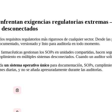
enfrentan exigencias regulatorias extremas 
 desconectados
los requisitos regulatorios más rigurosos de cualquier sector. Desde la
ocumentado, versionado y listo para auditoría en todo momento.
y farmacéuticas gestionan los SOPs en unidades compartidas, hacen seg
mplimiento en múltiples sistemas desconectados. Cuando un auditor soli
ida
un sistema operativo único
para documentación, SOPs, cumplimien
ones diarias, y no se añada apresuradamente durante las auditorías.
SOPs desactualizados y difíciles de gestionar por
versiones
Datos confidenciales en unidades compartidas