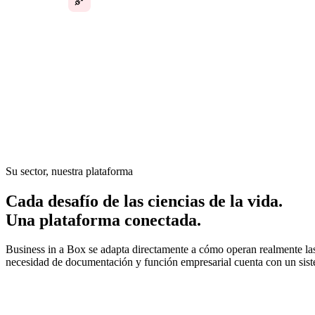
diferentes
En ciencias de la vida, el cumplimiento normativo, la docum
equipos y los plazos de proyectos son de importancia crític
seguimiento manual, aprobaciones por correo electrónico y
diseñados para el rigor regulatorio que exige este sector.
Su sector, nuestra plataforma
Cada desafío de las ciencias de la vida.
Una plataforma conectada.
Business in a Box se adapta directamente a cómo operan realmente las
necesidad de documentación y función empresarial cuenta con un sist