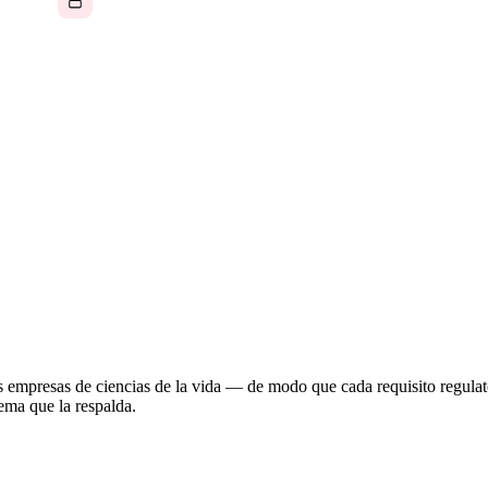
sin seguridad
entación de investigación, la coordinación de
a — pero las operaciones suelen depender del
 documentación dispersa en sistemas que no fueron
 empresas de ciencias de la vida — de modo que cada requisito regulat
ema que la respalda.