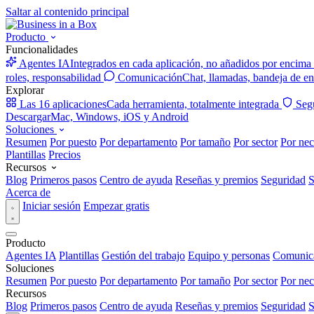
Saltar al contenido principal
Producto
Funcionalidades
Agentes IA
Integrados en cada aplicación, no añadidos por encima
roles, responsabilidad
Comunicación
Chat, llamadas, bandeja de en
Explorar
Las 16 aplicaciones
Cada herramienta, totalmente integrada
Seg
Descargar
Mac, Windows, iOS y Android
Soluciones
Resumen
Por puesto
Por departamento
Por tamaño
Por sector
Por nec
Plantillas
Precios
Recursos
Blog
Primeros pasos
Centro de ayuda
Reseñas y premios
Seguridad
S
Acerca de
Iniciar sesión
Empezar gratis
Producto
Agentes IA
Plantillas
Gestión del trabajo
Equipo y personas
Comunic
Soluciones
Resumen
Por puesto
Por departamento
Por tamaño
Por sector
Por nec
Recursos
Blog
Primeros pasos
Centro de ayuda
Reseñas y premios
Seguridad
S