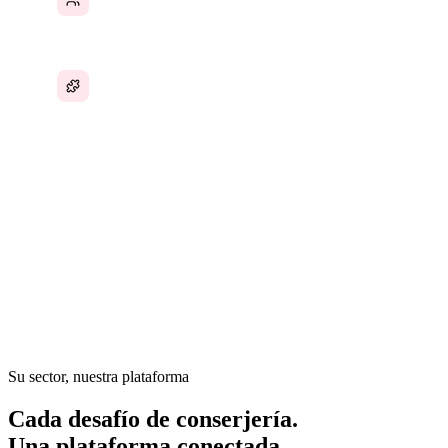
Sin un sistema único para toda la operación
En los servicios de conserjería, los equipos trabajan en
diferentes turnos y ubicaciones, la gestión de suministros es
reactiva, las inspecciones de clientes se realizan en papel y el
control de calidad depende de la presencia física del
supervisor. El negocio escala añadiendo personas, no
construyendo sistemas.
Su sector, nuestra plataforma
Cada desafío de conserjería.
Una plataforma conectada.