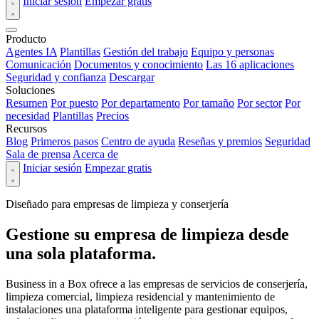
Iniciar sesión
Empezar gratis
Producto
Agentes IA
Plantillas
Gestión del trabajo
Equipo y personas
Comunicación
Documentos y conocimiento
Las 16 aplicaciones
Seguridad y confianza
Descargar
Soluciones
Resumen
Por puesto
Por departamento
Por tamaño
Por sector
Por
necesidad
Plantillas
Precios
Recursos
Blog
Primeros pasos
Centro de ayuda
Reseñas y premios
Seguridad
Sala de prensa
Acerca de
Iniciar sesión
Empezar gratis
Diseñado para empresas de limpieza y conserjería
Gestione su empresa de limpieza desde
una sola plataforma.
Business in a Box ofrece a las empresas de servicios de conserjería,
limpieza comercial, limpieza residencial y mantenimiento de
instalaciones una plataforma inteligente para gestionar equipos,