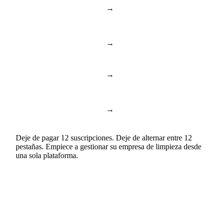
Documentos y
→
Notion & Confluence
conocimiento
→
Toggl & Harvest
Seguimiento de tiempo
→
ChatGPT & Copilot
Business AI
Documentos y hojas de
→
Google Docs & Sheets
cálculo
Deje de pagar 12 suscripciones. Deje de alternar entre 12
pestañas. Empiece a gestionar su empresa de limpieza desde
una sola plataforma.