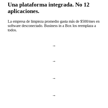
Una plataforma integrada. No 12
aplicaciones.
La empresa de limpieza promedio gasta más de $500/mes en
software desconectado. Business in a Box los reemplaza a
todos.
→
Slack & Teams
Chat y llamadas
→
Asana & Monday
Tareas y proyectos
Almacenamiento en la
→
Dropbox & Drive
nube
→
BambooHR & Gusto
RR. HH. y equipo