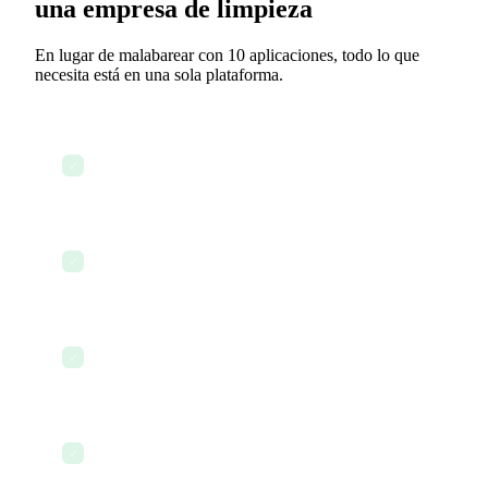
una empresa de limpieza
En lugar de malabarear con 10 aplicaciones, todo lo que
necesita está en una sola plataforma.
Revisar el calendario de trabajos del día y las
✓
asignaciones de equipos
Consultar el estado de finalización de trabajos e
✓
informes de calidad
Enviar mensajes a los equipos sobre cambios en
✓
el calendario
Controlar las horas de los equipos y preparar la
✓
nómina