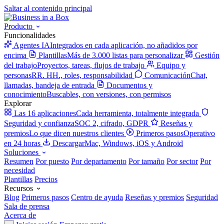
Saltar al contenido principal
Producto
Funcionalidades
Agentes IA
Integrados en cada aplicación, no añadidos por
encima
Plantillas
Más de 3.000 listas para personalizar
Gestión
del trabajo
Proyectos, tareas, flujos de trabajo
Equipo y
personas
RR. HH., roles, responsabilidad
Comunicación
Chat,
llamadas, bandeja de entrada
Documentos y
conocimiento
Buscables, con versiones, con permisos
Explorar
Las 16 aplicaciones
Cada herramienta, totalmente integrada
Seguridad y confianza
SOC 2, cifrado, GDPR
Reseñas y
premios
Lo que dicen nuestros clientes
Primeros pasos
Operativo
en 24 horas
Descargar
Mac, Windows, iOS y Android
Soluciones
Resumen
Por puesto
Por departamento
Por tamaño
Por sector
Por
necesidad
Plantillas
Precios
Recursos
Blog
Primeros pasos
Centro de ayuda
Reseñas y premios
Seguridad
Sala de prensa
Acerca de