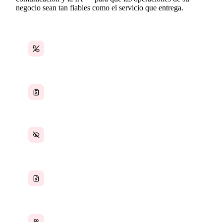
negocio sean tan fiables como el servicio que entrega.
Asignación de trabajos gestionada por teléfono
y mensajes de texto
Listas de verificación e inspecciones en papel
Sin visibilidad sobre la ubicación de los equipos
ni el estado de los trabajos
Contratos de clientes almacenados en
archivadores
Alta rotación sin un sistema de incorporación