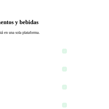
entos y bebidas
stá en una sola plataforma.
Consultar el horario y la as
✓
Comunicarse con los gerent
✓
Usar la IA para redactar u
✓
Capacitar a un nuevo colab
✓