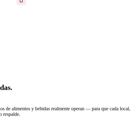
 rápido: el inventario, los proveedores, los horarios
edidos de los clientes requieren atención diaria. Pero
 en papel y dependientes de que el propietario esté
das.
ios de alimentos y bebidas realmente operan — para que cada local,
o respalde.