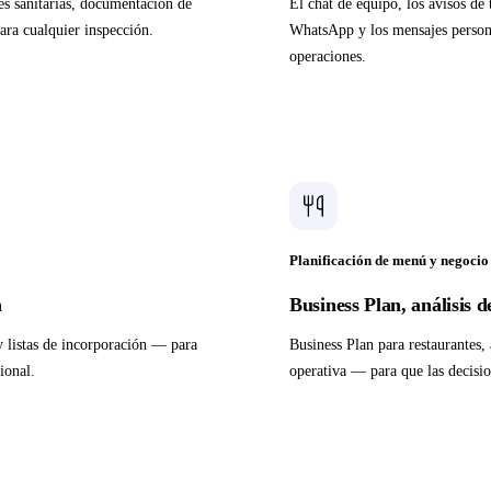
nes sanitarias, documentación de
El chat de equipo, los avisos de
ara cualquier inspección.
WhatsApp y los mensajes persona
operaciones.
Planificación de menú y negocio
n
Business Plan, análisis 
 listas de incorporación — para
Business Plan para restaurantes,
ional.
operativa — para que las decisio