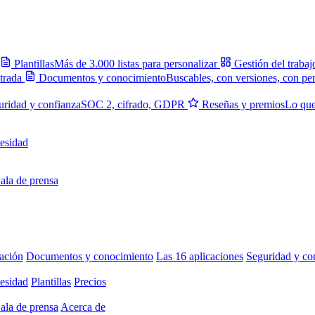
Plantillas
Más de 3.000 listas para personalizar
Gestión del trabaj
trada
Documentos y conocimiento
Buscables, con versiones, con pe
uridad y confianza
SOC 2, cifrado, GDPR
Reseñas y premios
Lo que
esidad
ala de prensa
ación
Documentos y conocimiento
Las 16 aplicaciones
Seguridad y co
esidad
Plantillas
Precios
ala de prensa
Acerca de