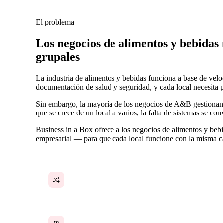
El problema
Los negocios de alimentos y bebidas
grupales
La industria de alimentos y bebidas funciona a base de vel
documentación de salud y seguridad, y cada local necesita 
Sin embargo, la mayoría de los negocios de A&B gestionan
que se crece de un local a varios, la falta de sistemas se conv
Business in a Box ofrece a los negocios de alimentos y beb
empresarial — para que cada local funcione con la misma ca
Los POEs varían según el local y el turno
La formación es verbal, no documentada