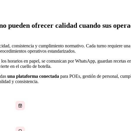
 no pueden ofrecer calidad cuando sus opera
ocidad, consistencia y cumplimiento normativo. Cada turno requiere una
procedimientos operativos estandarizados.
 los horarios en papel, se comunican por WhatsApp, guardan recetas e
ierte en el cuello de botella.
idas
una plataforma conectada
para POEs, gestión de personal, cumpl
lidad y consistencia.
Gestión de horarios en papel o por mensaje
Comunicación a través de teléfonos personales