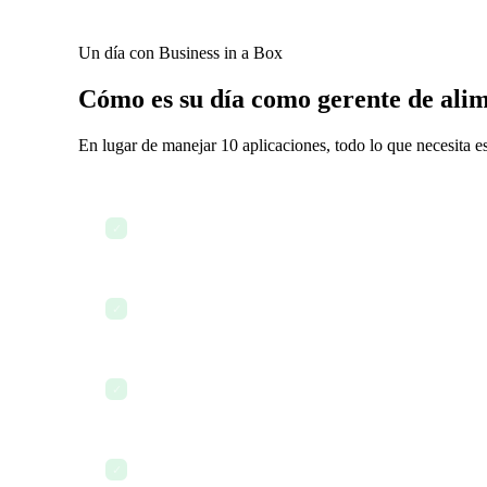
Un día con Business in a Box
Cómo es su día como gerente de alim
En lugar de manejar 10 aplicaciones, todo lo que necesita e
Revisar la lista de operaciones diarias
✓
Actualizar la documentación de salud y seguridad
✓
Gestionar solicitudes de ausencia y hojas de horas
✓
Revisar el costo de alimentos e informes financieros
✓