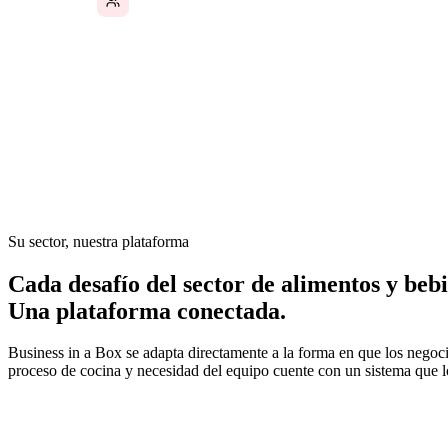
En el sector de alimentos y bebidas, las operaciones avanzan
del personal, las inspecciones sanitarias, las recetas y los p
los sistemas que los respaldan suelen ser manuales, basados
presente cada día para mantener todo en orden.
Su sector, nuestra plataforma
Cada desafío del sector de alimentos y bebi
Una plataforma conectada.
Business in a Box se adapta directamente a la forma en que los negoc
proceso de cocina y necesidad del equipo cuente con un sistema que l