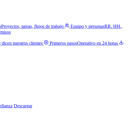
o
Proyectos, tareas, flujos de trabajo
Equipo y personas
RR. HH.,
rmisos
 dicen nuestros clientes
Primeros pasos
Operativo en 24 horas
nfianza
Descargar