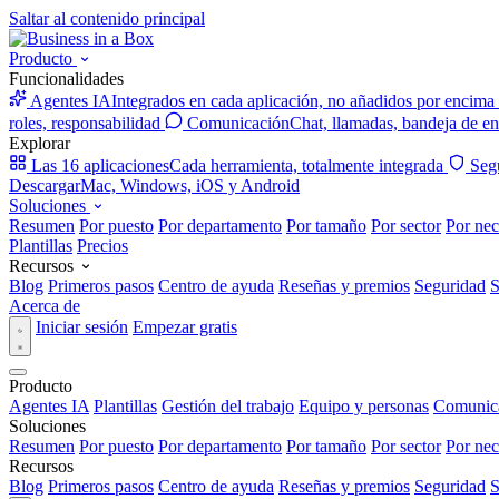
Saltar al contenido principal
Producto
Funcionalidades
Agentes IA
Integrados en cada aplicación, no añadidos por encima
roles, responsabilidad
Comunicación
Chat, llamadas, bandeja de en
Explorar
Las 16 aplicaciones
Cada herramienta, totalmente integrada
Seg
Descargar
Mac, Windows, iOS y Android
Soluciones
Resumen
Por puesto
Por departamento
Por tamaño
Por sector
Por nec
Plantillas
Precios
Recursos
Blog
Primeros pasos
Centro de ayuda
Reseñas y premios
Seguridad
S
Acerca de
Iniciar sesión
Empezar gratis
Producto
Agentes IA
Plantillas
Gestión del trabajo
Equipo y personas
Comunic
Soluciones
Resumen
Por puesto
Por departamento
Por tamaño
Por sector
Por nec
Recursos
Blog
Primeros pasos
Centro de ayuda
Reseñas y premios
Seguridad
S