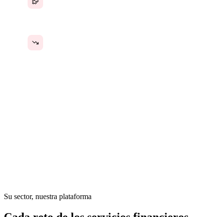
El crecimiento añade riesgo en lugar de
ingresos
En los servicios financieros, la confianza se construye sobre
la precisión y el cumplimiento normativo — pero las
operaciones internas suelen ser manuales. La incorporación
de clientes, la gestión documental, las declaraciones
regulatorias, las revisiones de cartera y la coordinación del
equipo residen en sistemas separados. Los asesores dedican
más tiempo al papeleo que a asesorar.
Su sector, nuestra plataforma
Cada reto de los servicios financieros.