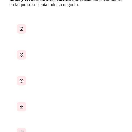
en la que se sustenta todo su negocio.
Documentos de clientes dispersos entre
herramientas
Brechas de cumplimiento y exposición a
auditorías
Horas perdidas en la generación manual de
informes
Plazos regulatorios gestionados en hojas de
cálculo
Herramientas desconectadas para cada función