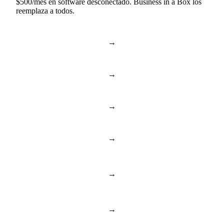
$500/mes en software desconectado. Business in a Box los
reemplaza a todos.
→
Slack & Teams
Chat y llamadas
→
Asana & Monday
Tareas y proyectos
→
Dropbox & Drive
Unidad en la nube
→
BambooHR & Gusto
RR. HH. y equipo
Documentos y
→
Notion & Confluence
conocimiento
→
Toggl & Harvest
Seguimiento de tiempo