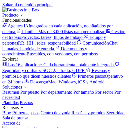
Saltar al contenido principal
Producto
Funcionalidades
Agentes IA
Integrados en cada aplicación, no añadidos por
encima
Plantillas
Más de 3.000 listas para personalizar
Gestión
del trabajo
Proyectos, tareas, flujos de trabajo
Equipo y
personas
RR. HH., roles, responsabilidad
Comunicación
Chat,
llamadas, bandeja de entrada
Documentos y
conocimiento
Buscables, con versiones, con permisos
Explorar
Las 16 aplicaciones
Cada herramienta, totalmente integrada
Seguridad y confianza
SOC 2, cifrado, GDPR
Reseñas y
premios
Lo que dicen nuestros clientes
Primeros pasos
Operativo
en 24 horas
Descargar
Mac, Windows, iOS y Android
Soluciones
Resumen
Por puesto
Por departamento
Por tamaño
Por sector
Por
necesidad
Plantillas
Precios
Recursos
Blog
Primeros pasos
Centro de ayuda
Reseñas y premios
Seguridad
Sala de prensa
Acerca de