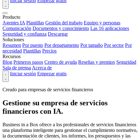
Iniciar sesión
Empezar gratis
Producto
Agentes IA
Plantillas
Gestión del trabajo
Equipo y personas
Comunicación
Documentos y conocimiento
Las 16 aplicaciones
Seguridad y confianza
Descargar
Soluciones
Resumen
Por puesto
Por departamento
Por tamaño
Por sector
Por
necesidad
Plantillas
Precios
Recursos
Blog
Primeros pasos
Centro de ayuda
Reseñas y premios
Seguridad
Sala de prensa
Acerca de
Iniciar sesión
Empezar gratis
Creado para empresas de servicios financieros
Gestione su empresa de servicios
financieros con IA.
Business in a Box ofrece a los profesionales de servicios financieros
una plataforma inteligente para gestionar el cumplimiento normativo,
la documentación de clientes, los informes, los presupuestos y las