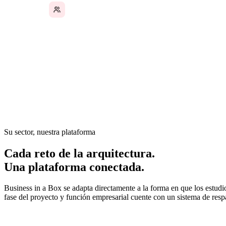
La coordinación con consultores es improvisada
En arquitectura, los proyectos se extienden durante meses o
ser cadenas de correos electrónicos, unidades compartidas y 
coordinación con consultores, el seguimiento de RFI y la gest
contexto crítico se pierde entre fases.
Su sector, nuestra plataforma
Cada reto de la arquitectura.
Una plataforma conectada.
Business in a Box se adapta directamente a la forma en que los estudi
fase del proyecto y función empresarial cuente con un sistema de resp