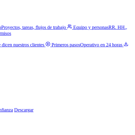
o
Proyectos, tareas, flujos de trabajo
Equipo y personas
RR. HH.,
rmisos
 dicen nuestros clientes
Primeros pasos
Operativo en 24 horas
nfianza
Descargar