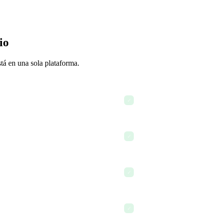
io
stá en una sola plataforma.
Enviar una propuesta a un c
✓
o
Registrar las horas facturab
✓
Enviar facturas por las fas
✓
e formación
Revisar presupuestos de pro
✓