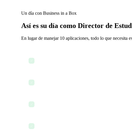
Un día con Business in a Box
Así es su día como Director de Estud
En lugar de manejar 10 aplicaciones, todo lo que necesita e
Revisar las fases activas del proyecto y sus hitos
✓
Coordinar con consultores a través del chat de equip
✓
Usar IA para redactar un acuerdo de consultoría
✓
Incorporar a un nuevo diseñador con documentos d
✓