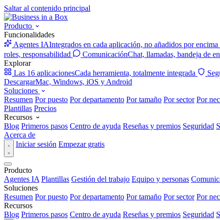
Saltar al contenido principal
Producto
Funcionalidades
Agentes IA
Integrados en cada aplicación, no añadidos por encima
roles, responsabilidad
Comunicación
Chat, llamadas, bandeja de en
Explorar
Las 16 aplicaciones
Cada herramienta, totalmente integrada
Seg
Descargar
Mac, Windows, iOS y Android
Soluciones
Resumen
Por puesto
Por departamento
Por tamaño
Por sector
Por nec
Plantillas
Precios
Recursos
Blog
Primeros pasos
Centro de ayuda
Reseñas y premios
Seguridad
S
Acerca de
Iniciar sesión
Empezar gratis
Producto
Agentes IA
Plantillas
Gestión del trabajo
Equipo y personas
Comunic
Soluciones
Resumen
Por puesto
Por departamento
Por tamaño
Por sector
Por nec
Recursos
Blog
Primeros pasos
Centro de ayuda
Reseñas y premios
Seguridad
S