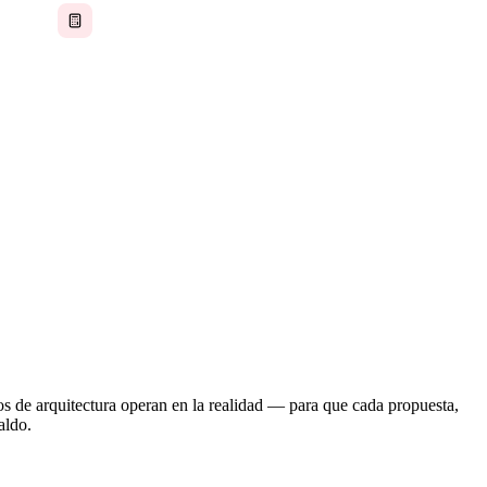
Horas facturables y presupuestos mal controlados
 años — pero la columna vertebral operativa suele
hojas de cálculo. Los hitos del proyecto, la
ión de contratos residen en sistemas distintos, y el
os de arquitectura operan en la realidad — para que cada propuesta,
aldo.