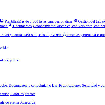
Plantillas
Más de 3.000 listas para personalizar
Gestión del trabaj
trada
Documentos y conocimiento
Buscables, con versiones, con pe
uridad y confianza
SOC 2, cifrado, GDPR
Reseñas y premios
Lo que
esidad
ala de prensa
ación
Documentos y conocimiento
Las 16 aplicaciones
Seguridad y co
esidad
Plantillas
Precios
ala de prensa
Acerca de