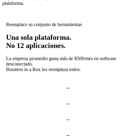
plataforma.
Reemplace su conjunto de herramientas
Una sola plataforma.
No 12 aplicaciones.
La empresa promedio gasta más de $500/mes en software
desconectado.
Business in a Box los reemplaza todos.
→
Slack & Teams
Chat y llamadas
→
Asana & Monday
Tareas y proyectos
→
Dropbox & Drive
Unidad en la nube
→
BambooHR & Gusto
RR. HH. y equipo