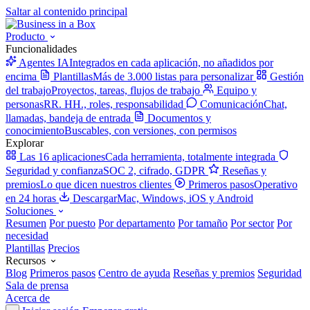
Saltar al contenido principal
Producto
Funcionalidades
Agentes IA
Integrados en cada aplicación, no añadidos por
encima
Plantillas
Más de 3.000 listas para personalizar
Gestión
del trabajo
Proyectos, tareas, flujos de trabajo
Equipo y
personas
RR. HH., roles, responsabilidad
Comunicación
Chat,
llamadas, bandeja de entrada
Documentos y
conocimiento
Buscables, con versiones, con permisos
Explorar
Las 16 aplicaciones
Cada herramienta, totalmente integrada
Seguridad y confianza
SOC 2, cifrado, GDPR
Reseñas y
premios
Lo que dicen nuestros clientes
Primeros pasos
Operativo
en 24 horas
Descargar
Mac, Windows, iOS y Android
Soluciones
Resumen
Por puesto
Por departamento
Por tamaño
Por sector
Por
necesidad
Plantillas
Precios
Recursos
Blog
Primeros pasos
Centro de ayuda
Reseñas y premios
Seguridad
Sala de prensa
Acerca de