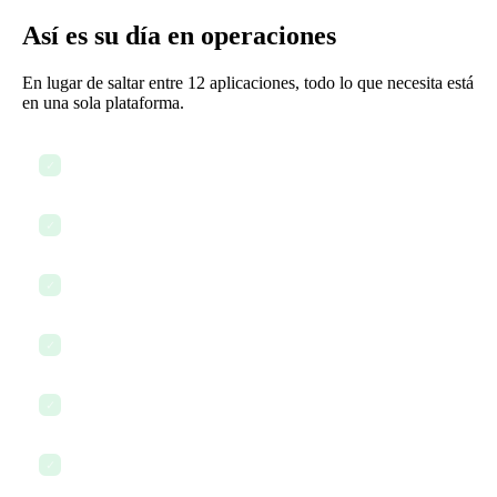
Así es su día en operaciones
En lugar de saltar entre 12 aplicaciones, todo lo que necesita está
en una sola plataforma.
Revisar paneles de proyectos y cargas de trabajo del equipo
✓
Asignar tareas y establecer prioridades para el día
✓
Consultar el estado de proyectos interdepartamentales
✓
Actualizar y distribuir SOPs
✓
Coordinar con los jefes de departamento mediante chat
✓
Usar IA para redactar un informe de estado del proyecto
✓