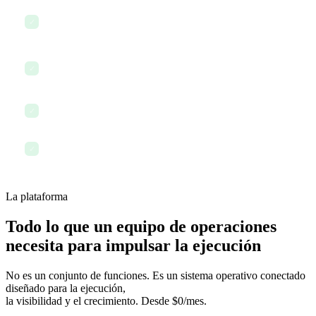
Revisar el seguimiento del tiempo y las métricas de
✓
productividad
Gestionar contratos con proveedores y documentos de
✓
adquisiciones
Resolver cuellos de botella y reasignar recursos
✓
Terminar el día con total visibilidad sobre todo lo que ocurrió
✓
La plataforma
Todo lo que un equipo de operaciones
necesita para impulsar la ejecución
No es un conjunto de funciones. Es un sistema operativo conectado
diseñado para la ejecución,
la visibilidad y el crecimiento. Desde $0/mes.