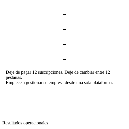
→
Notion & Confluence
Documentos y conocimiento
→
Toggl & Harvest
Control de tiempo
→
ChatGPT & Copilot
Business AI
→
Google Docs & Sheets
Documentos y hojas
Deje de pagar 12 suscripciones. Deje de cambiar entre 12
pestañas.
Empiece a gestionar su empresa desde una sola plataforma.
Resultados operacionales