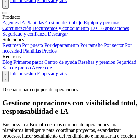
Iniciar sesión
Empezar gratis
Producto
Agentes IA
Plantillas
Gestión del trabajo
Equipo y personas
Comunicación
Documentos y conocimiento
Las 16 aplicaciones
Seguridad y confianza
Descargar
Soluciones
Resumen
Por puesto
Por departamento
Por tamaño
Por sector
Por
necesidad
Plantillas
Precios
Recursos
Blog
Primeros pasos
Centro de ayuda
Reseñas y premios
Seguridad
Sala de prensa
Acerca de
Iniciar sesión
Empezar gratis
Diseñado para equipos de operaciones
Gestione operaciones con visibilidad total,
responsabilidad e IA
Business in a Box ofrece a los equipos de operaciones una
plataforma inteligente para coordinar proyectos, estandarizar
procesos, hacer seguimiento del rendimiento e impulsar la ejecución