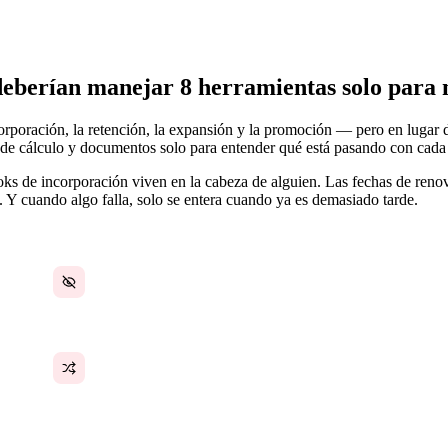
 deberían manejar 8 herramientas solo para 
orporación, la retención, la expansión y la promoción — pero en lugar d
 de cálculo y documentos solo para entender qué está pasando con cada
oks de incorporación viven en la cabeza de alguien. Las fechas de renov
. Y cuando algo falla, solo se entera cuando ya es demasiado tarde.
Sin una vista única del estado de la cuenta
Las transferencias internas pierden contexto