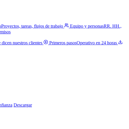
o
Proyectos, tareas, flujos de trabajo
Equipo y personas
RR. HH.,
rmisos
 dicen nuestros clientes
Primeros pasos
Operativo en 24 horas
nfianza
Descargar