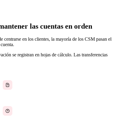
mantener las cuentas en orden
e centrarse en los clientes, la mayoría de los CSM pasan el
 cuenta.
ación se registran en hojas de cálculo. Las transferencias
Playbooks de incorporación sin documentar
Sin visibilidad sobre la carga de trabajo del
equipo