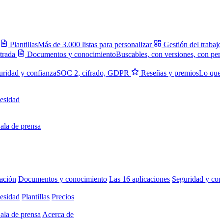
Plantillas
Más de 3.000 listas para personalizar
Gestión del trabaj
trada
Documentos y conocimiento
Buscables, con versiones, con pe
uridad y confianza
SOC 2, cifrado, GDPR
Reseñas y premios
Lo que
esidad
ala de prensa
ación
Documentos y conocimiento
Las 16 aplicaciones
Seguridad y co
esidad
Plantillas
Precios
ala de prensa
Acerca de