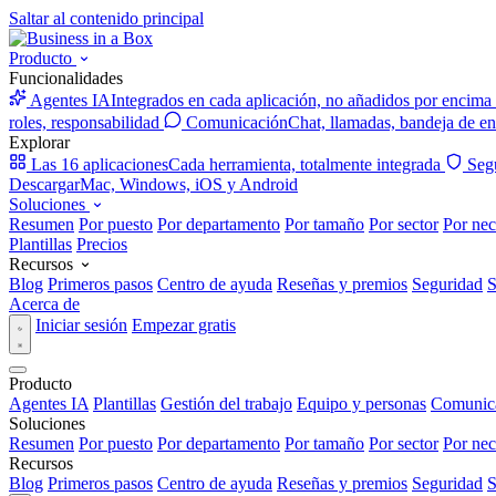
Saltar al contenido principal
Producto
Funcionalidades
Agentes IA
Integrados en cada aplicación, no añadidos por encima
roles, responsabilidad
Comunicación
Chat, llamadas, bandeja de en
Explorar
Las 16 aplicaciones
Cada herramienta, totalmente integrada
Seg
Descargar
Mac, Windows, iOS y Android
Soluciones
Resumen
Por puesto
Por departamento
Por tamaño
Por sector
Por nec
Plantillas
Precios
Recursos
Blog
Primeros pasos
Centro de ayuda
Reseñas y premios
Seguridad
S
Acerca de
Iniciar sesión
Empezar gratis
Producto
Agentes IA
Plantillas
Gestión del trabajo
Equipo y personas
Comunic
Soluciones
Resumen
Por puesto
Por departamento
Por tamaño
Por sector
Por nec
Recursos
Blog
Primeros pasos
Centro de ayuda
Reseñas y premios
Seguridad
S