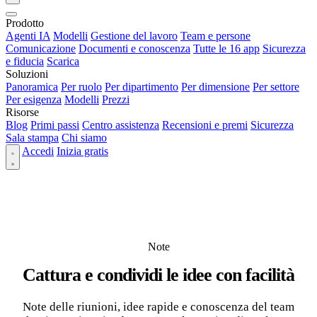
Prodotto
Agenti IA
Modelli
Gestione del lavoro
Team e persone
Comunicazione
Documenti e conoscenza
Tutte le 16 app
Sicurezza
e fiducia
Scarica
Soluzioni
Panoramica
Per ruolo
Per dipartimento
Per dimensione
Per settore
Per esigenza
Modelli
Prezzi
Risorse
Blog
Primi passi
Centro assistenza
Recensioni e premi
Sicurezza
Sala stampa
Chi siamo
Accedi
Inizia gratis
Note
Cattura e condividi le idee con facilità
Note delle riunioni, idee rapide e conoscenza del team