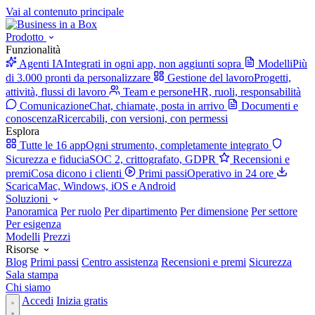
Vai al contenuto principale
Prodotto
Funzionalità
Agenti IA
Integrati in ogni app, non aggiunti sopra
Modelli
Più
di 3.000 pronti da personalizzare
Gestione del lavoro
Progetti,
attività, flussi di lavoro
Team e persone
HR, ruoli, responsabilità
Comunicazione
Chat, chiamate, posta in arrivo
Documenti e
conoscenza
Ricercabili, con versioni, con permessi
Esplora
Tutte le 16 app
Ogni strumento, completamente integrato
Sicurezza e fiducia
SOC 2, crittografato, GDPR
Recensioni e
premi
Cosa dicono i clienti
Primi passi
Operativo in 24 ore
Scarica
Mac, Windows, iOS e Android
Soluzioni
Panoramica
Per ruolo
Per dipartimento
Per dimensione
Per settore
Per esigenza
Modelli
Prezzi
Risorse
Blog
Primi passi
Centro assistenza
Recensioni e premi
Sicurezza
Sala stampa
Chi siamo
Accedi
Inizia gratis