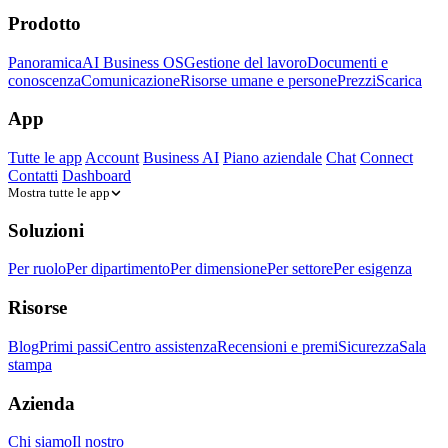
Prodotto
Panoramica
AI Business OS
Gestione del lavoro
Documenti e
conoscenza
Comunicazione
Risorse umane e persone
Prezzi
Scarica
App
Tutte le app
Account
Business AI
Piano aziendale
Chat
Connect
Contatti
Dashboard
Mostra tutte le app
Soluzioni
Per ruolo
Per dipartimento
Per dimensione
Per settore
Per esigenza
Risorse
Blog
Primi passi
Centro assistenza
Recensioni e premi
Sicurezza
Sala
stampa
Azienda
Chi siamo
Il nostro