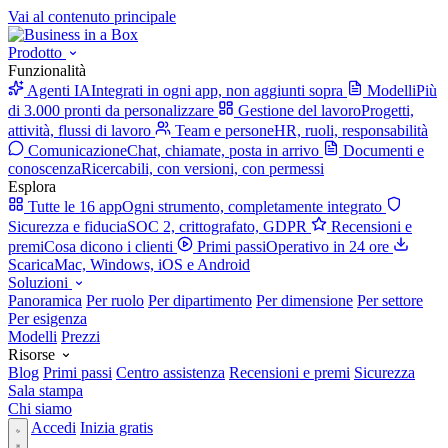
Vai al contenuto principale
Prodotto
Funzionalità
Agenti IA
Integrati in ogni app, non aggiunti sopra
Modelli
Più
di 3.000 pronti da personalizzare
Gestione del lavoro
Progetti,
attività, flussi di lavoro
Team e persone
HR, ruoli, responsabilità
Comunicazione
Chat, chiamate, posta in arrivo
Documenti e
conoscenza
Ricercabili, con versioni, con permessi
Esplora
Tutte le 16 app
Ogni strumento, completamente integrato
Sicurezza e fiducia
SOC 2, crittografato, GDPR
Recensioni e
premi
Cosa dicono i clienti
Primi passi
Operativo in 24 ore
Scarica
Mac, Windows, iOS e Android
Soluzioni
Panoramica
Per ruolo
Per dipartimento
Per dimensione
Per settore
Per esigenza
Modelli
Prezzi
Risorse
Blog
Primi passi
Centro assistenza
Recensioni e premi
Sicurezza
Sala stampa
Chi siamo
Accedi
Inizia gratis