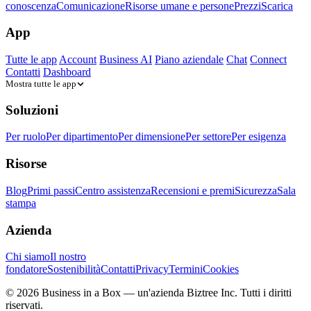
conoscenza
Comunicazione
Risorse umane e persone
Prezzi
Scarica
App
Tutte le app
Account
Business AI
Piano aziendale
Chat
Connect
Contatti
Dashboard
Mostra tutte le app
Soluzioni
Per ruolo
Per dipartimento
Per dimensione
Per settore
Per esigenza
Risorse
Blog
Primi passi
Centro assistenza
Recensioni e premi
Sicurezza
Sala
stampa
Azienda
Chi siamo
Il nostro
fondatore
Sostenibilità
Contatti
Privacy
Termini
Cookies
© 2026 Business in a Box — un'azienda
Biztree Inc.
Tutti i diritti
riservati.