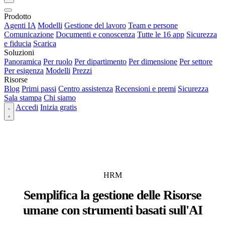
Prodotto
Agenti IA
Modelli
Gestione del lavoro
Team e persone
Comunicazione
Documenti e conoscenza
Tutte le 16 app
Sicurezza
e fiducia
Scarica
Soluzioni
Panoramica
Per ruolo
Per dipartimento
Per dimensione
Per settore
Per esigenza
Modelli
Prezzi
Risorse
Blog
Primi passi
Centro assistenza
Recensioni e premi
Sicurezza
Sala stampa
Chi siamo
Accedi
Inizia gratis
HRM
Semplifica la gestione delle Risorse
umane con strumenti basati sull'AI