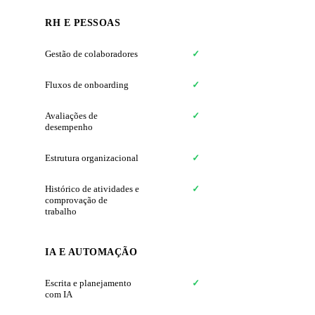
RH E PESSOAS
Gestão de colaboradores
✓
✗
Fluxos de onboarding
✓
✗
Avaliações de
✓
✗
desempenho
Estrutura organizacional
✓
✗
Histórico de atividades e
✓
✗
comprovação de
trabalho
IA E AUTOMAÇÃO
Escrita e planejamento
✓
✗
com IA