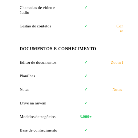
Chamadas de vídeo e
✓
✓
áudio
Gestão de contatos
✓
Contatos de
reunião
DOCUMENTOS E CONHECIMENTO
Editor de documentos
✓
Zoom Docs (no
Planilhas
✓
✗
Notas
✓
Notas de reuni
Drive na nuvem
✓
✗
Modelos de negócios
3.000+
✗
Base de conhecimento
✓
✗