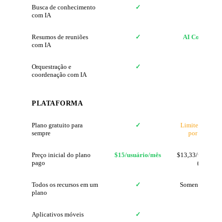
Busca de conhecimento
✓
✗
com IA
Resumos de reuniões
✓
AI Companio
com IA
Orquestração e
✓
✗
coordenação com IA
PLATAFORMA
Plano gratuito para
✓
Limite de 40 m
sempre
por reunião
Preço inicial do plano
$15/usuário/mês
$13,33/usuário/
pago
(Pro)
Todos os recursos em um
✓
Somente reuniõ
plano
Aplicativos móveis
✓
✓