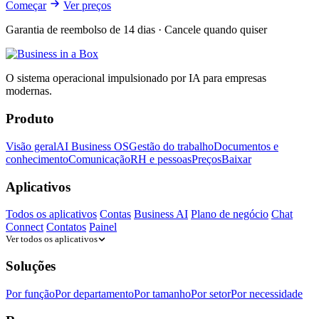
Começar
Ver preços
Garantia de reembolso de 14 dias · Cancele quando quiser
O sistema operacional impulsionado por IA para empresas
modernas.
Produto
Visão geral
AI Business OS
Gestão do trabalho
Documentos e
conhecimento
Comunicação
RH e pessoas
Preços
Baixar
Aplicativos
Todos os aplicativos
Contas
Business AI
Plano de negócio
Chat
Connect
Contatos
Painel
Ver todos os aplicativos
Soluções
Por função
Por departamento
Por tamanho
Por setor
Por necessidade