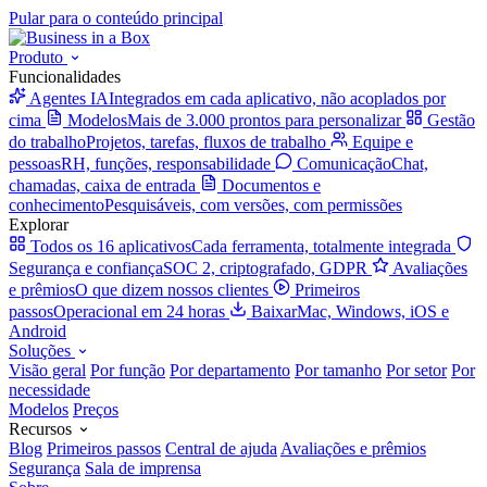
Pular para o conteúdo principal
Produto
Funcionalidades
Agentes IA
Integrados em cada aplicativo, não acoplados por
cima
Modelos
Mais de 3.000 prontos para personalizar
Gestão
do trabalho
Projetos, tarefas, fluxos de trabalho
Equipe e
pessoas
RH, funções, responsabilidade
Comunicação
Chat,
chamadas, caixa de entrada
Documentos e
conhecimento
Pesquisáveis, com versões, com permissões
Explorar
Todos os 16 aplicativos
Cada ferramenta, totalmente integrada
Segurança e confiança
SOC 2, criptografado, GDPR
Avaliações
e prêmios
O que dizem nossos clientes
Primeiros
passos
Operacional em 24 horas
Baixar
Mac, Windows, iOS e
Android
Soluções
Visão geral
Por função
Por departamento
Por tamanho
Por setor
Por
necessidade
Modelos
Preços
Recursos
Blog
Primeiros passos
Central de ajuda
Avaliações e prêmios
Segurança
Sala de imprensa