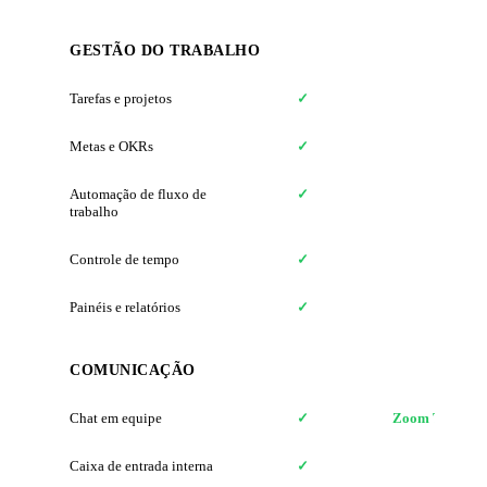
GESTÃO DO TRABALHO
Tarefas e projetos
✓
✗
Metas e OKRs
✓
✗
Automação de fluxo de
✓
✗
trabalho
Controle de tempo
✓
✗
Painéis e relatórios
✓
✗
COMUNICAÇÃO
Chat em equipe
✓
Zoom Team Ch
Caixa de entrada interna
✓
✗