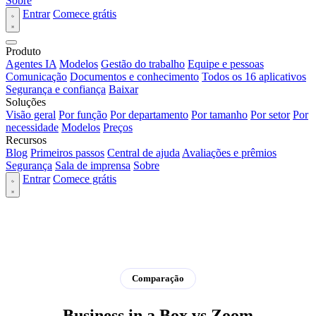
Sobre
Entrar
Comece grátis
Produto
Agentes IA
Modelos
Gestão do trabalho
Equipe e pessoas
Comunicação
Documentos e conhecimento
Todos os 16 aplicativos
Segurança e confiança
Baixar
Soluções
Visão geral
Por função
Por departamento
Por tamanho
Por setor
Por
necessidade
Modelos
Preços
Recursos
Blog
Primeiros passos
Central de ajuda
Avaliações e prêmios
Segurança
Sala de imprensa
Sobre
Entrar
Comece grátis
Comparação
Business in a Box vs Zoom