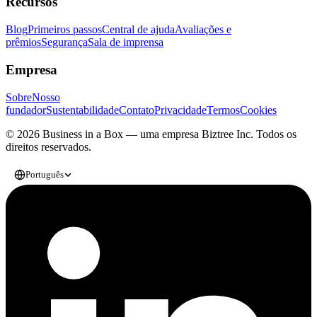
Recursos
Blog
Primeiros passos
Central de ajuda
Avaliações e
prêmios
Segurança
Sala de imprensa
Empresa
Sobre
Nosso
fundador
Sustentabilidade
Contato
Privacidade
Termos
Cookies
© 2026 Business in a Box — uma empresa
Biztree Inc.
Todos os
direitos reservados.
Português