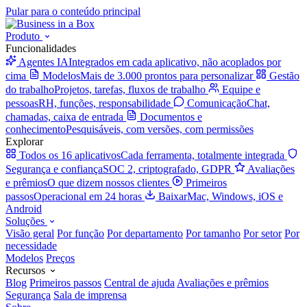
Pular para o conteúdo principal
Produto
Funcionalidades
Agentes IA
Integrados em cada aplicativo, não acoplados por
cima
Modelos
Mais de 3.000 prontos para personalizar
Gestão
do trabalho
Projetos, tarefas, fluxos de trabalho
Equipe e
pessoas
RH, funções, responsabilidade
Comunicação
Chat,
chamadas, caixa de entrada
Documentos e
conhecimento
Pesquisáveis, com versões, com permissões
Explorar
Todos os 16 aplicativos
Cada ferramenta, totalmente integrada
Segurança e confiança
SOC 2, criptografado, GDPR
Avaliações
e prêmios
O que dizem nossos clientes
Primeiros
passos
Operacional em 24 horas
Baixar
Mac, Windows, iOS e
Android
Soluções
Visão geral
Por função
Por departamento
Por tamanho
Por setor
Por
necessidade
Modelos
Preços
Recursos
Blog
Primeiros passos
Central de ajuda
Avaliações e prêmios
Segurança
Sala de imprensa