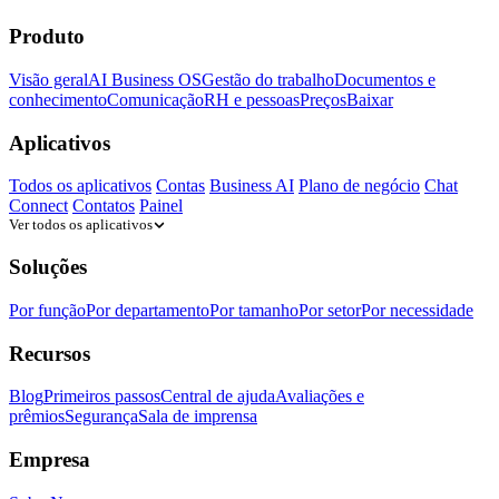
Produto
Visão geral
AI Business OS
Gestão do trabalho
Documentos e
conhecimento
Comunicação
RH e pessoas
Preços
Baixar
Aplicativos
Todos os aplicativos
Contas
Business AI
Plano de negócio
Chat
Connect
Contatos
Painel
Ver todos os aplicativos
Soluções
Por função
Por departamento
Por tamanho
Por setor
Por necessidade
Recursos
Blog
Primeiros passos
Central de ajuda
Avaliações e
prêmios
Segurança
Sala de imprensa
Empresa