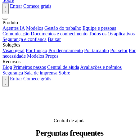
Sobre
Entrar
Comece grátis
Produto
Agentes IA
Modelos
Gestão do trabalho
Equipe e pessoas
Comunicação
Documentos e conhecimento
Todos os 16 aplicativos
Segurança e confiança
Baixar
Soluções
Visão geral
Por função
Por departamento
Por tamanho
Por setor
Por
necessidade
Modelos
Preços
Recursos
Blog
Primeiros passos
Central de ajuda
Avaliações e prêmios
Segurança
Sala de imprensa
Sobre
Entrar
Comece grátis
Central de ajuda
Perguntas frequentes