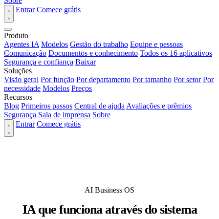
Sobre
Entrar
Comece grátis
Produto
Agentes IA
Modelos
Gestão do trabalho
Equipe e pessoas
Comunicação
Documentos e conhecimento
Todos os 16 aplicativos
Segurança e confiança
Baixar
Soluções
Visão geral
Por função
Por departamento
Por tamanho
Por setor
Por
necessidade
Modelos
Preços
Recursos
Blog
Primeiros passos
Central de ajuda
Avaliações e prêmios
Segurança
Sala de imprensa
Sobre
Entrar
Comece grátis
AI Business OS
IA que funciona através do sistema