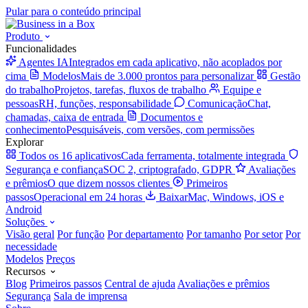
Pular para o conteúdo principal
Produto
Funcionalidades
Agentes IA
Integrados em cada aplicativo, não acoplados por
cima
Modelos
Mais de 3.000 prontos para personalizar
Gestão
do trabalho
Projetos, tarefas, fluxos de trabalho
Equipe e
pessoas
RH, funções, responsabilidade
Comunicação
Chat,
chamadas, caixa de entrada
Documentos e
conhecimento
Pesquisáveis, com versões, com permissões
Explorar
Todos os 16 aplicativos
Cada ferramenta, totalmente integrada
Segurança e confiança
SOC 2, criptografado, GDPR
Avaliações
e prêmios
O que dizem nossos clientes
Primeiros
passos
Operacional em 24 horas
Baixar
Mac, Windows, iOS e
Android
Soluções
Visão geral
Por função
Por departamento
Por tamanho
Por setor
Por
necessidade
Modelos
Preços
Recursos
Blog
Primeiros passos
Central de ajuda
Avaliações e prêmios
Segurança
Sala de imprensa