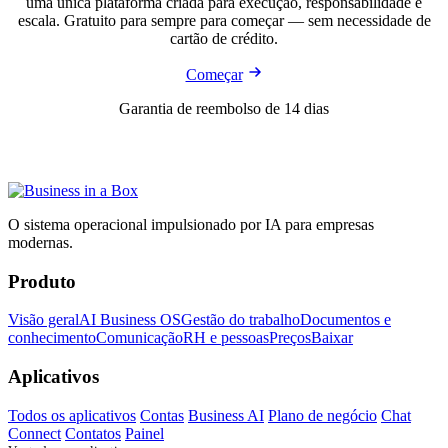
uma única plataforma criada para execução, responsabilidade e
escala. Gratuito para sempre para começar — sem necessidade de
cartão de crédito.
Começar
Garantia de reembolso de 14 dias
O sistema operacional impulsionado por IA para empresas
modernas.
Produto
Visão geral
AI Business OS
Gestão do trabalho
Documentos e
conhecimento
Comunicação
RH e pessoas
Preços
Baixar
Aplicativos
Todos os aplicativos
Contas
Business AI
Plano de negócio
Chat
Connect
Contatos
Painel