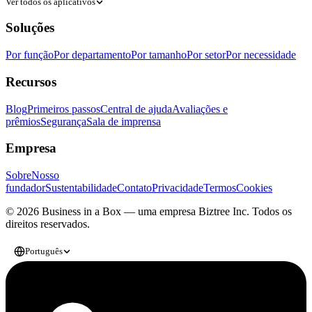
Ver todos os aplicativos
Soluções
Por função
Por departamento
Por tamanho
Por setor
Por necessidade
Recursos
Blog
Primeiros passos
Central de ajuda
Avaliações e
prêmios
Segurança
Sala de imprensa
Empresa
Sobre
Nosso
fundador
Sustentabilidade
Contato
Privacidade
Termos
Cookies
© 2026 Business in a Box — uma empresa
Biztree Inc.
Todos os
direitos reservados.
Português