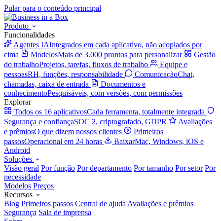
Pular para o conteúdo principal
Produto
Funcionalidades
Agentes IA
Integrados em cada aplicativo, não acoplados por
cima
Modelos
Mais de 3.000 prontos para personalizar
Gestão
do trabalho
Projetos, tarefas, fluxos de trabalho
Equipe e
pessoas
RH, funções, responsabilidade
Comunicação
Chat,
chamadas, caixa de entrada
Documentos e
conhecimento
Pesquisáveis, com versões, com permissões
Explorar
Todos os 16 aplicativos
Cada ferramenta, totalmente integrada
Segurança e confiança
SOC 2, criptografado, GDPR
Avaliações
e prêmios
O que dizem nossos clientes
Primeiros
passos
Operacional em 24 horas
Baixar
Mac, Windows, iOS e
Android
Soluções
Visão geral
Por função
Por departamento
Por tamanho
Por setor
Por
necessidade
Modelos
Preços
Recursos
Blog
Primeiros passos
Central de ajuda
Avaliações e prêmios
Segurança
Sala de imprensa