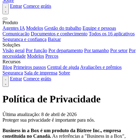
Sobre
Entrar
Comece grátis
Produto
Agentes IA
Modelos
Gestão do trabalho
Equipe e pessoas
Comunicação
Documentos e conhecimento
Todos os 16 aplicativos
Segurança e confiança
Baixar
Soluções
Visão geral
Por função
Por departamento
Por tamanho
Por setor
Por
necessidade
Modelos
Preços
Recursos
Blog
Primeiros passos
Central de ajuda
Avaliações e prêmios
Segurança
Sala de imprensa
Sobre
Entrar
Comece grátis
Política de Privacidade
Última atualização: 8 de abril de 2026
Proteger sua privacidade é importante para nós.
Business in a Box é um produto da Biztree Inc., empresa
constituída no Canadá.
As referências a "Business in a Box",