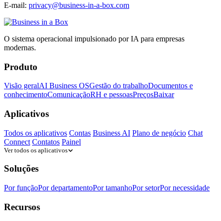
E-mail:
privacy@business-in-a-box.com
O sistema operacional impulsionado por IA para empresas
modernas.
Produto
Visão geral
AI Business OS
Gestão do trabalho
Documentos e
conhecimento
Comunicação
RH e pessoas
Preços
Baixar
Aplicativos
Todos os aplicativos
Contas
Business AI
Plano de negócio
Chat
Connect
Contatos
Painel
Ver todos os aplicativos
Soluções
Por função
Por departamento
Por tamanho
Por setor
Por necessidade
Recursos