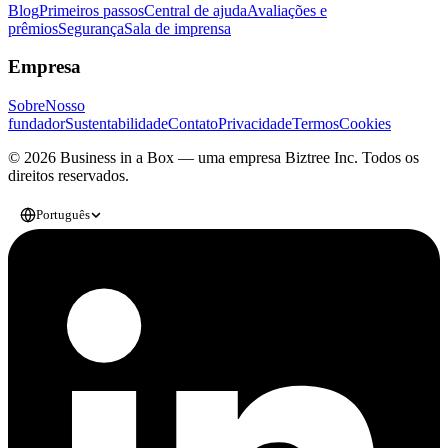
Blog
Primeiros passos
Central de ajuda
Avaliações e
prêmios
Segurança
Sala de imprensa
Empresa
Sobre
Nosso
fundador
Sustentabilidade
Contato
Privacidade
Termos
Cookies
© 2026 Business in a Box — uma empresa
Biztree Inc.
Todos os
direitos reservados.
Português