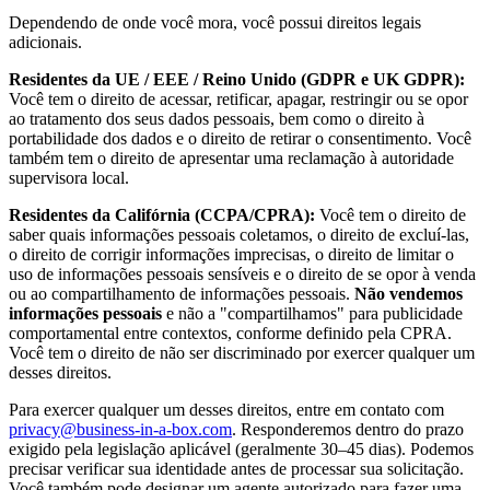
Dependendo de onde você mora, você possui direitos legais
adicionais.
Residentes da UE / EEE / Reino Unido (GDPR e UK GDPR):
Você tem o direito de acessar, retificar, apagar, restringir ou se opor
ao tratamento dos seus dados pessoais, bem como o direito à
portabilidade dos dados e o direito de retirar o consentimento. Você
também tem o direito de apresentar uma reclamação à autoridade
supervisora local.
Residentes da Califórnia (CCPA/CPRA):
Você tem o direito de
saber quais informações pessoais coletamos, o direito de excluí-las,
o direito de corrigir informações imprecisas, o direito de limitar o
uso de informações pessoais sensíveis e o direito de se opor à venda
ou ao compartilhamento de informações pessoais.
Não vendemos
informações pessoais
e não a "compartilhamos" para publicidade
comportamental entre contextos, conforme definido pela CPRA.
Você tem o direito de não ser discriminado por exercer qualquer um
desses direitos.
Para exercer qualquer um desses direitos, entre em contato com
privacy@business-in-a-box.com
. Responderemos dentro do prazo
exigido pela legislação aplicável (geralmente 30–45 dias). Podemos
precisar verificar sua identidade antes de processar sua solicitação.
Você também pode designar um agente autorizado para fazer uma