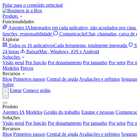
Pular para o conteúdo principal
Produto
Funcionalidades
Agentes IA
Integrados em cada aplicativo, não acoplados por cima
funções, responsabilidade
Comunicação
Chat, chamadas, caixa de 
Explorar
Todos os 16 aplicativos
Cada ferramenta, totalmente integrada
S
24 horas
Baixar
Mac, Windows, iOS e Android
Soluções
Visão geral
Por função
Por departamento
Por tamanho
Por setor
Por 
Modelos
Preços
Recursos
Blog
Primeiros passos
Central de ajuda
Avaliações e prêmios
Seguran
Sobre
Entrar
Comece grátis
Produto
Agentes IA
Modelos
Gestão do trabalho
Equipe e pessoas
Comunica
Soluções
Visão geral
Por função
Por departamento
Por tamanho
Por setor
Por 
Recursos
Blog
Primeiros passos
Central de ajuda
Avaliações e prêmios
Seguran