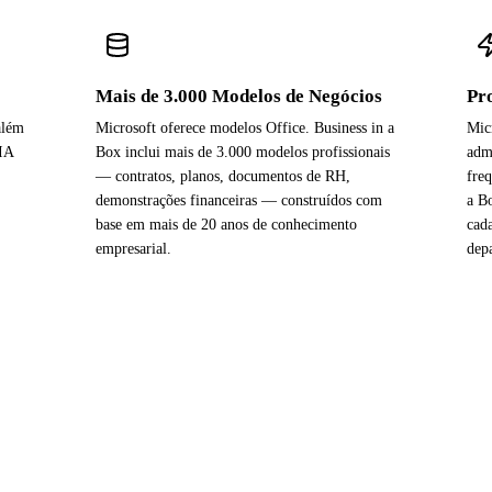
Mais de 3.000 Modelos de Negócios
Pr
além
Microsoft oferece modelos Office. Business in a
Mic
 IA
Box inclui mais de 3.000 modelos profissionais
adm
— contratos, planos, documentos de RH,
fre
demonstrações financeiras — construídos com
a B
base em mais de 20 anos de conhecimento
cad
empresarial.
dep