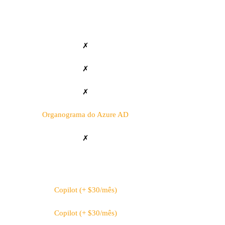
✗
✗
✗
Organograma do Azure AD
✗
Copilot (+ $30/mês)
Copilot (+ $30/mês)