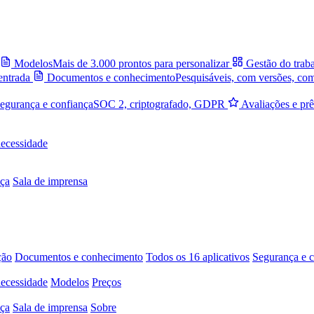
Modelos
Mais de 3.000 prontos para personalizar
Gestão do trab
entrada
Documentos e conhecimento
Pesquisáveis, com versões, co
egurança e confiança
SOC 2, criptografado, GDPR
Avaliações e pr
necessidade
ça
Sala de imprensa
ção
Documentos e conhecimento
Todos os 16 aplicativos
Segurança e c
necessidade
Modelos
Preços
ça
Sala de imprensa
Sobre