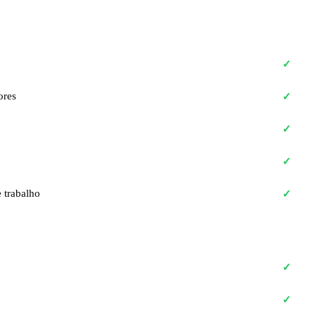
✓
ores
✓
✓
✓
 trabalho
✓
✓
✓