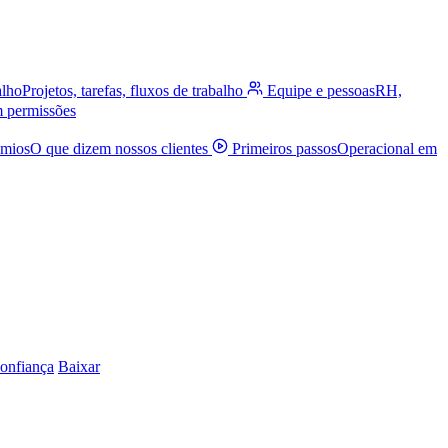
alho
Projetos, tarefas, fluxos de trabalho
Equipe e pessoas
RH,
m permissões
êmios
O que dizem nossos clientes
Primeiros passos
Operacional em
onfiança
Baixar