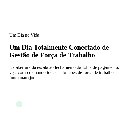
Um Dia na Vida
Um Dia Totalmente Conectado de
Gestão de Força de Trabalho
Da abertura da escala ao fechamento da folha de pagamento,
veja como é quando todas as funções de força de trabalho
funcionam juntas.
Segunda-feira, 8h — O gerente de operações abre
o painel de força de trabalho — uma visão
✓
completa da semana toda