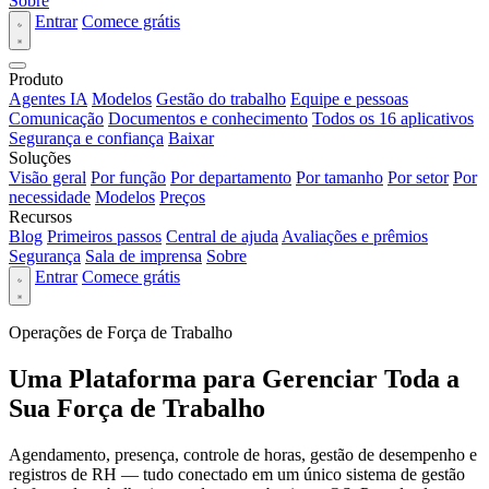
Sobre
Entrar
Comece grátis
Produto
Agentes IA
Modelos
Gestão do trabalho
Equipe e pessoas
Comunicação
Documentos e conhecimento
Todos os 16 aplicativos
Segurança e confiança
Baixar
Soluções
Visão geral
Por função
Por departamento
Por tamanho
Por setor
Por
necessidade
Modelos
Preços
Recursos
Blog
Primeiros passos
Central de ajuda
Avaliações e prêmios
Segurança
Sala de imprensa
Sobre
Entrar
Comece grátis
Operações de Força de Trabalho
Uma Plataforma para Gerenciar Toda a
Sua Força de Trabalho
Agendamento, presença, controle de horas, gestão de desempenho e
registros de RH — tudo conectado em um único sistema de gestão