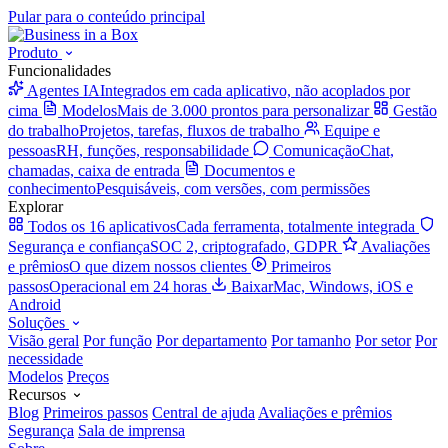
Pular para o conteúdo principal
Produto
Funcionalidades
Agentes IA
Integrados em cada aplicativo, não acoplados por
cima
Modelos
Mais de 3.000 prontos para personalizar
Gestão
do trabalho
Projetos, tarefas, fluxos de trabalho
Equipe e
pessoas
RH, funções, responsabilidade
Comunicação
Chat,
chamadas, caixa de entrada
Documentos e
conhecimento
Pesquisáveis, com versões, com permissões
Explorar
Todos os 16 aplicativos
Cada ferramenta, totalmente integrada
Segurança e confiança
SOC 2, criptografado, GDPR
Avaliações
e prêmios
O que dizem nossos clientes
Primeiros
passos
Operacional em 24 horas
Baixar
Mac, Windows, iOS e
Android
Soluções
Visão geral
Por função
Por departamento
Por tamanho
Por setor
Por
necessidade
Modelos
Preços
Recursos
Blog
Primeiros passos
Central de ajuda
Avaliações e prêmios
Segurança
Sala de imprensa