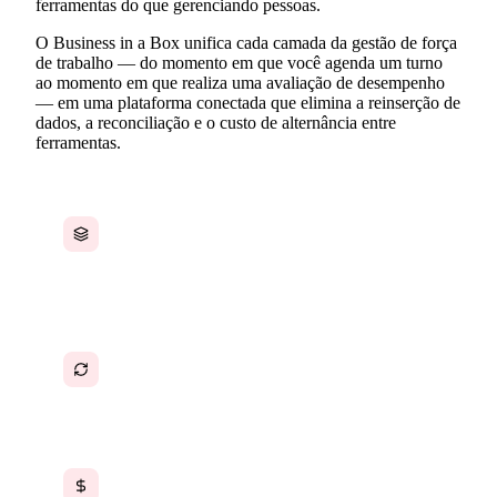
ferramentas do que gerenciando pessoas.
O Business in a Box unifica cada camada da gestão de força
de trabalho — do momento em que você agenda um turno
ao momento em que realiza uma avaliação de desempenho
— em uma plataforma conectada que elimina a reinserção de
dados, a reconciliação e o custo de alternância entre
ferramentas.
Os dados da força de trabalho estão
fragmentados entre ferramentas de
agendamento, RH, controle de horas e folha de
pagamento que não se sincronizam
Os dados precisam ser reinseridos manualmente
entre os sistemas, gerando erros e
desperdiçando horas
Múltiplas assinaturas de ferramentas para força
de trabalho são caras e crescem mais rápido do