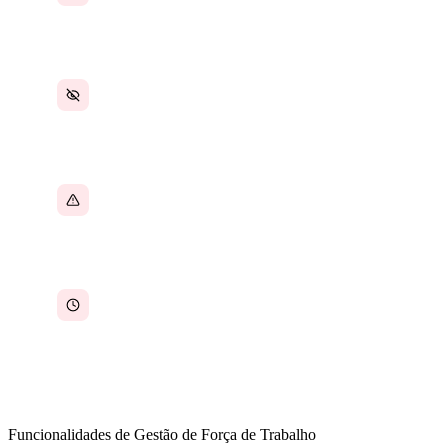
que o número de colaboradores
Nenhuma visão unificada da força de trabalho
— presença, desempenho e registros ficam em
lugares diferentes
As decisões de agendamento são tomadas sem
visibilidade sobre disponibilidade, certificações
ou histórico de desempenho
Erros na folha de pagamento têm origem em
dados de horas, ausências e agendamentos
desconectados que nunca são reconciliados de
forma limpa
Funcionalidades de Gestão de Força de Trabalho