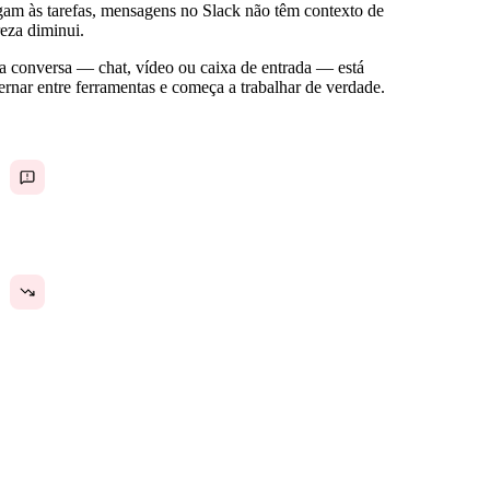
am às tarefas, mensagens no Slack não têm contexto de
eza diminui.
a conversa — chat, vídeo ou caixa de entrada — está
rnar entre ferramentas e começa a trabalhar de verdade.
Alto volume de mensagens com baixo sinal —
decisões críticas ficam enterradas no ruído dos
canais
A sobrecarga de comunicação aumenta conforme
as equipes crescem, em vez de se tornar mais
eficiente