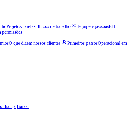
alho
Projetos, tarefas, fluxos de trabalho
Equipe e pessoas
RH,
m permissões
êmios
O que dizem nossos clientes
Primeiros passos
Operacional em
onfiança
Baixar