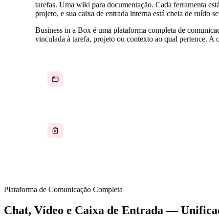
tarefas. Uma wiki para documentação. Cada ferramenta est
projeto, e sua caixa de entrada interna está cheia de ruíd
Business in a Box é uma plataforma completa de comunicaçã
vinculada à tarefa, projeto ou contexto ao qual pertence. 
As equipes alternam entre Slack, Zoom, e-mail e
ferramentas de projeto dezenas de vezes por dia
Decisões tomadas em videochamadas não
chegam às tarefas nem à documentação
Plataforma de Comunicação Completa
Chat, Vídeo e Caixa de Entrada — Unific