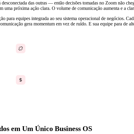
á desconectada das outras — então decisões tomadas no Zoom não cheg
o sem uma próxima ação clara. O volume de comunicação aumenta e a clar
o para equipes integrada ao seu sistema operacional de negócios. Cad
A comunicação gera momentum em vez de ruído. E sua equipe para de alte
As conversas estão desconectadas das tarefas,
projetos e decisões às quais pertencem
Múltiplas assinaturas de ferramentas de
comunicação somam um gasto desnecessário
significativo em SaaS
ados em Um Único Business OS