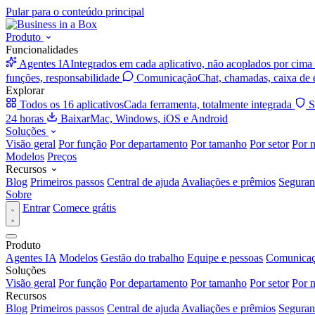
Pular para o conteúdo principal
Produto
Funcionalidades
Agentes IA
Integrados em cada aplicativo, não acoplados por cima
funções, responsabilidade
Comunicação
Chat, chamadas, caixa de 
Explorar
Todos os 16 aplicativos
Cada ferramenta, totalmente integrada
S
24 horas
Baixar
Mac, Windows, iOS e Android
Soluções
Visão geral
Por função
Por departamento
Por tamanho
Por setor
Por 
Modelos
Preços
Recursos
Blog
Primeiros passos
Central de ajuda
Avaliações e prêmios
Seguran
Sobre
Entrar
Comece grátis
Produto
Agentes IA
Modelos
Gestão do trabalho
Equipe e pessoas
Comunica
Soluções
Visão geral
Por função
Por departamento
Por tamanho
Por setor
Por 
Recursos
Blog
Primeiros passos
Central de ajuda
Avaliações e prêmios
Seguran