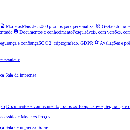
Modelos
Mais de 3.000 prontos para personalizar
Gestão do trab
entrada
Documentos e conhecimento
Pesquisáveis, com versões, co
egurança e confiança
SOC 2, criptografado, GDPR
Avaliações e pr
necessidade
ça
Sala de imprensa
ção
Documentos e conhecimento
Todos os 16 aplicativos
Segurança e c
necessidade
Modelos
Preços
ça
Sala de imprensa
Sobre