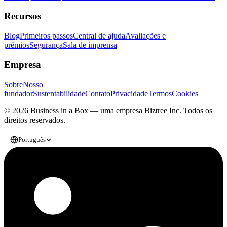
Recursos
Blog
Primeiros passos
Central de ajuda
Avaliações e
prêmios
Segurança
Sala de imprensa
Empresa
Sobre
Nosso
fundador
Sustentabilidade
Contato
Privacidade
Termos
Cookies
© 2026 Business in a Box — uma empresa
Biztree Inc.
Todos os
direitos reservados.
Português