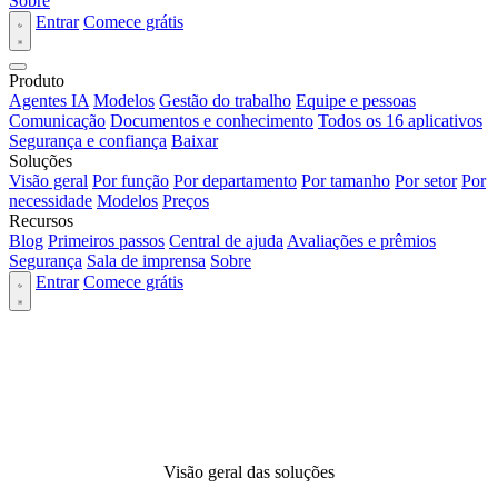
Sobre
Entrar
Comece grátis
Produto
Agentes IA
Modelos
Gestão do trabalho
Equipe e pessoas
Comunicação
Documentos e conhecimento
Todos os 16 aplicativos
Segurança e confiança
Baixar
Soluções
Visão geral
Por função
Por departamento
Por tamanho
Por setor
Por
necessidade
Modelos
Preços
Recursos
Blog
Primeiros passos
Central de ajuda
Avaliações e prêmios
Segurança
Sala de imprensa
Sobre
Entrar
Comece grátis
Visão geral das soluções