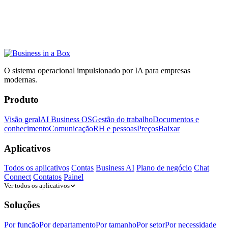
O sistema operacional impulsionado por IA para empresas
modernas.
Produto
Visão geral
AI Business OS
Gestão do trabalho
Documentos e
conhecimento
Comunicação
RH e pessoas
Preços
Baixar
Aplicativos
Todos os aplicativos
Contas
Business AI
Plano de negócio
Chat
Connect
Contatos
Painel
Ver todos os aplicativos
Soluções
Por função
Por departamento
Por tamanho
Por setor
Por necessidade