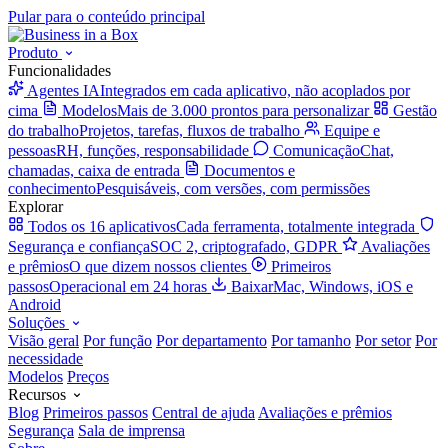
Pular para o conteúdo principal
Produto
Funcionalidades
Agentes IA
Integrados em cada aplicativo, não acoplados por
cima
Modelos
Mais de 3.000 prontos para personalizar
Gestão
do trabalho
Projetos, tarefas, fluxos de trabalho
Equipe e
pessoas
RH, funções, responsabilidade
Comunicação
Chat,
chamadas, caixa de entrada
Documentos e
conhecimento
Pesquisáveis, com versões, com permissões
Explorar
Todos os 16 aplicativos
Cada ferramenta, totalmente integrada
Segurança e confiança
SOC 2, criptografado, GDPR
Avaliações
e prêmios
O que dizem nossos clientes
Primeiros
passos
Operacional em 24 horas
Baixar
Mac, Windows, iOS e
Android
Soluções
Visão geral
Por função
Por departamento
Por tamanho
Por setor
Por
necessidade
Modelos
Preços
Recursos
Blog
Primeiros passos
Central de ajuda
Avaliações e prêmios
Segurança
Sala de imprensa