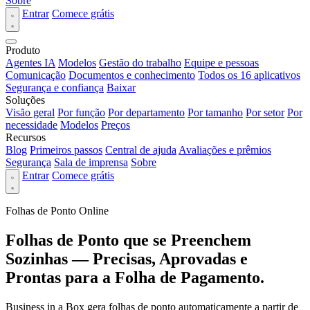
Sobre
Entrar
Comece grátis
Produto
Agentes IA
Modelos
Gestão do trabalho
Equipe e pessoas
Comunicação
Documentos e conhecimento
Todos os 16 aplicativos
Segurança e confiança
Baixar
Soluções
Visão geral
Por função
Por departamento
Por tamanho
Por setor
Por
necessidade
Modelos
Preços
Recursos
Blog
Primeiros passos
Central de ajuda
Avaliações e prêmios
Segurança
Sala de imprensa
Sobre
Entrar
Comece grátis
Folhas de Ponto Online
Folhas de Ponto que se Preenchem
Sozinhas — Precisas, Aprovadas e
Prontas para a Folha de Pagamento.
Business in a Box gera folhas de ponto automaticamente a partir de