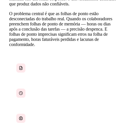
que produz dados não confiáveis.
O problema central é que as folhas de ponto estão
desconectadas do trabalho real. Quando os colaboradores
preenchem folhas de ponto de memória — horas ou dias
após a conclusão das tarefas — a precisão despenca. E
folhas de ponto imprecisas significam erros na folha de
pagamento, horas faturáveis perdidas e lacunas de
conformidade.
Folhas de ponto em planilhas são propensas a
erros
Colaboradores entregam folhas de ponto
atrasadas toda semana
Registros de horas baseados na memória, não
na realidade