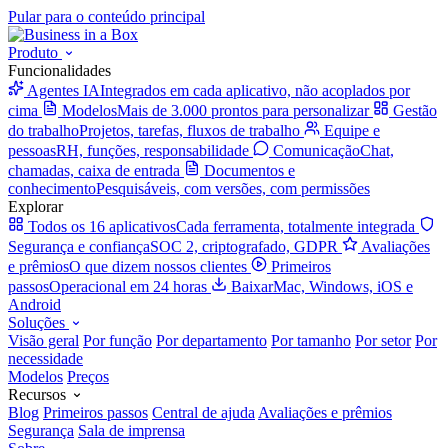
Pular para o conteúdo principal
Produto
Funcionalidades
Agentes IA
Integrados em cada aplicativo, não acoplados por
cima
Modelos
Mais de 3.000 prontos para personalizar
Gestão
do trabalho
Projetos, tarefas, fluxos de trabalho
Equipe e
pessoas
RH, funções, responsabilidade
Comunicação
Chat,
chamadas, caixa de entrada
Documentos e
conhecimento
Pesquisáveis, com versões, com permissões
Explorar
Todos os 16 aplicativos
Cada ferramenta, totalmente integrada
Segurança e confiança
SOC 2, criptografado, GDPR
Avaliações
e prêmios
O que dizem nossos clientes
Primeiros
passos
Operacional em 24 horas
Baixar
Mac, Windows, iOS e
Android
Soluções
Visão geral
Por função
Por departamento
Por tamanho
Por setor
Por
necessidade
Modelos
Preços
Recursos
Blog
Primeiros passos
Central de ajuda
Avaliações e prêmios
Segurança
Sala de imprensa