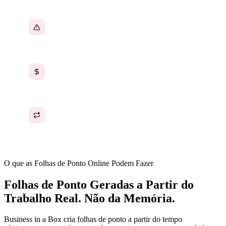
Erros na folha de pagamento por dados
imprecisos
Horas faturáveis perdidas reduzem a receita
Lembretes e cobranças constantes são
necessários
O que as Folhas de Ponto Online Podem Fazer
Folhas de Ponto Geradas a Partir do
Trabalho Real. Não da Memória.
Business in a Box cria folhas de ponto a partir do tempo