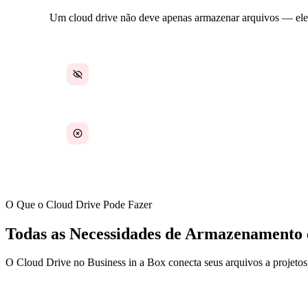
Um cloud drive não deve apenas armazenar arquivos — ele de
Arquivos em múltiplas contas na nuvem
Arquivos duplicados sem uma única fonte de
verdade
O Que o Cloud Drive Pode Fazer
Todas as Necessidades de Armazenamento
O Cloud Drive no Business in a Box conecta seus arquivos a projetos,