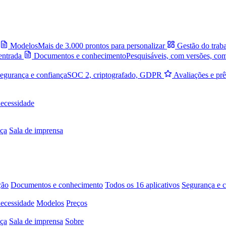
Modelos
Mais de 3.000 prontos para personalizar
Gestão do trab
entrada
Documentos e conhecimento
Pesquisáveis, com versões, co
egurança e confiança
SOC 2, criptografado, GDPR
Avaliações e pr
necessidade
ça
Sala de imprensa
ção
Documentos e conhecimento
Todos os 16 aplicativos
Segurança e c
necessidade
Modelos
Preços
ça
Sala de imprensa
Sobre