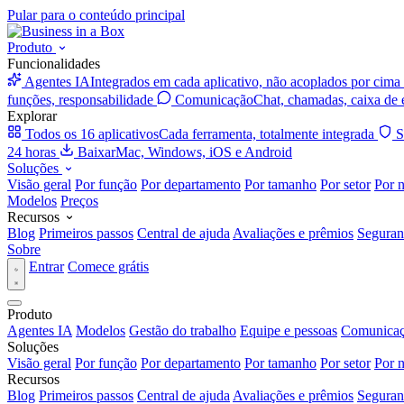
Pular para o conteúdo principal
Produto
Funcionalidades
Agentes IA
Integrados em cada aplicativo, não acoplados por cima
funções, responsabilidade
Comunicação
Chat, chamadas, caixa de 
Explorar
Todos os 16 aplicativos
Cada ferramenta, totalmente integrada
S
24 horas
Baixar
Mac, Windows, iOS e Android
Soluções
Visão geral
Por função
Por departamento
Por tamanho
Por setor
Por 
Modelos
Preços
Recursos
Blog
Primeiros passos
Central de ajuda
Avaliações e prêmios
Seguran
Sobre
Entrar
Comece grátis
Produto
Agentes IA
Modelos
Gestão do trabalho
Equipe e pessoas
Comunica
Soluções
Visão geral
Por função
Por departamento
Por tamanho
Por setor
Por 
Recursos
Blog
Primeiros passos
Central de ajuda
Avaliações e prêmios
Seguran