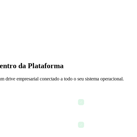
entro da Plataforma
 drive empresarial conectado a todo o seu sistema operacional.
Organização de arquivos vi
✓
Histórico completo de vers
✓