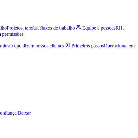
alho
Projetos, tarefas, fluxos de trabalho
Equipe e pessoas
RH,
m permissões
êmios
O que dizem nossos clientes
Primeiros passos
Operacional em
onfiança
Baixar