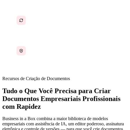
Recriar os mesmos documentos repetidamente
porque nada é salvo nem transformado em
modelo
A ausência de cláusulas ou seções críticas em
contratos e políticas gera exposição legal
Recursos de Criação de Documentos
Tudo o Que Você Precisa para Criar
Documentos Empresariais Profissionais
com Rapidez
Business in a Box combina a maior biblioteca de modelos
empresariais com assistência de IA, um editor poderoso, assinatura
eletrônica e controle de versões — para que você crie documentos