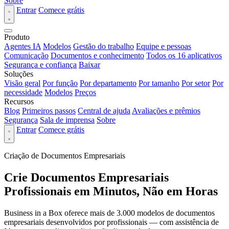
Sobre
Entrar
Comece grátis
Produto
Agentes IA
Modelos
Gestão do trabalho
Equipe e pessoas
Comunicação
Documentos e conhecimento
Todos os 16 aplicativos
Segurança e confiança
Baixar
Soluções
Visão geral
Por função
Por departamento
Por tamanho
Por setor
Por
necessidade
Modelos
Preços
Recursos
Blog
Primeiros passos
Central de ajuda
Avaliações e prêmios
Segurança
Sala de imprensa
Sobre
Entrar
Comece grátis
Criação de Documentos Empresariais
Crie Documentos Empresariais
Profissionais em Minutos, Não em Horas
Business in a Box oferece mais de 3.000 modelos de documentos
empresariais desenvolvidos por profissionais — com assistência de