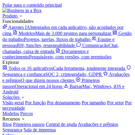
Pular para o conteúdo principal
Produto
Funcionalidades
Agentes IA
Integrados em cada aplicativo, não acoplados por
cima
Modelos
Mais de 3.000 prontos para personalizar
Gestão
do trabalho
Projetos, tarefas, fluxos de trabalho
Equipe e
pessoas
RH, funções, responsabilidade
Comunicação
Chat,
chamadas, caixa de entrada
Documentos e
conhecimento
Pesquisáveis, com versões, com permissões
Explorar
Todos os 16 aplicativos
Cada ferramenta, totalmente integrada
Segurança e confiança
SOC 2, criptografado, GDPR
Avaliações
e prêmios
O que dizem nossos clientes
Primeiros
passos
Operacional em 24 horas
Baixar
Mac, Windows, iOS e
Android
Soluções
Visão geral
Por função
Por departamento
Por tamanho
Por setor
Por
necessidade
Modelos
Preços
Recursos
Blog
Primeiros passos
Central de ajuda
Avaliações e prêmios
Segurança
Sala de imprensa