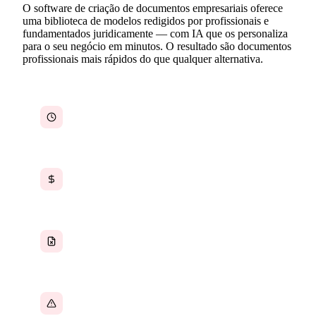
O software de criação de documentos empresariais oferece
uma biblioteca de modelos redigidos por profissionais e
fundamentados juridicamente — com IA que os personaliza
para o seu negócio em minutos. O resultado são documentos
profissionais mais rápidos do que qualquer alternativa.
Criar documentos empresariais do zero leva
horas e atrasa decisões importantes
Contratar advogados ou consultores para redigir
documentos padrão é caro e demorado
Modelos gratuitos encontrados online são
genéricos, desatualizados ou incompletos
A inconsistência na qualidade dos documentos
gera riscos de credibilidade e conformidade