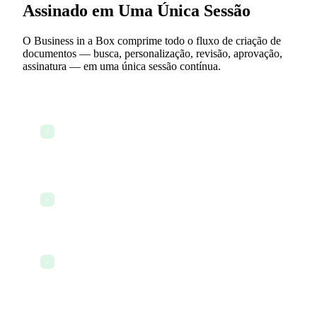
Assinado em Uma Única Sessão
O Business in a Box comprime todo o fluxo de criação de
documentos — busca, personalização, revisão, aprovação,
assinatura — em uma única sessão contínua.
Busque na biblioteca de modelos por tipo de
documento, função ou palavra-chave em
✓
segundos
Selecione um modelo e abra-o imediatamente no
✓
editor de documentos completo
A IA analisa o modelo e solicita os detalhes
✓
específicos da sua empresa