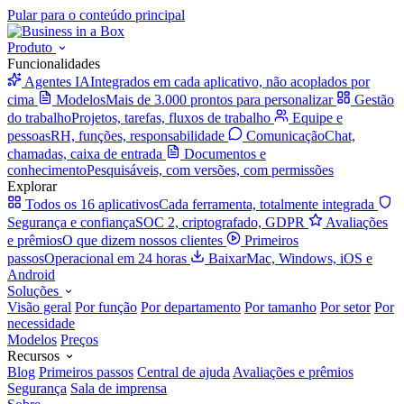
Pular para o conteúdo principal
Produto
Funcionalidades
Agentes IA
Integrados em cada aplicativo, não acoplados por
cima
Modelos
Mais de 3.000 prontos para personalizar
Gestão
do trabalho
Projetos, tarefas, fluxos de trabalho
Equipe e
pessoas
RH, funções, responsabilidade
Comunicação
Chat,
chamadas, caixa de entrada
Documentos e
conhecimento
Pesquisáveis, com versões, com permissões
Explorar
Todos os 16 aplicativos
Cada ferramenta, totalmente integrada
Segurança e confiança
SOC 2, criptografado, GDPR
Avaliações
e prêmios
O que dizem nossos clientes
Primeiros
passos
Operacional em 24 horas
Baixar
Mac, Windows, iOS e
Android
Soluções
Visão geral
Por função
Por departamento
Por tamanho
Por setor
Por
necessidade
Modelos
Preços
Recursos
Blog
Primeiros passos
Central de ajuda
Avaliações e prêmios
Segurança
Sala de imprensa