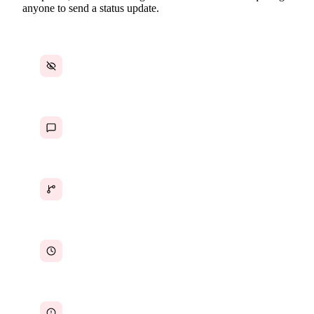
anyone to send a status update.
No real-time visibility into what each person is
actually working on right now
Status updates happen in meetings or Slack
threads that disappear and can't be tracked
Work is scattered across multiple tools with no
unified view of progress
Managers don't know how long tasks are
actually taking versus how long they should
Blockers go undetected for days because no