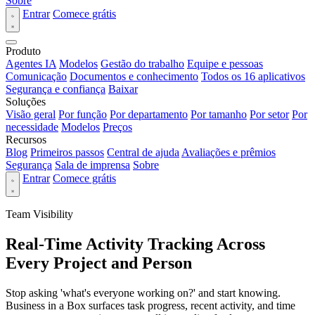
Sobre
Entrar
Comece grátis
Produto
Agentes IA
Modelos
Gestão do trabalho
Equipe e pessoas
Comunicação
Documentos e conhecimento
Todos os 16 aplicativos
Segurança e confiança
Baixar
Soluções
Visão geral
Por função
Por departamento
Por tamanho
Por setor
Por
necessidade
Modelos
Preços
Recursos
Blog
Primeiros passos
Central de ajuda
Avaliações e prêmios
Segurança
Sala de imprensa
Sobre
Entrar
Comece grátis
Team Visibility
Real-Time Activity Tracking Across
Every Project and Person
Stop asking 'what's everyone working on?' and start knowing.
Business in a Box surfaces task progress, recent activity, and time