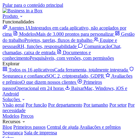
Pular para o conteúdo principal
Produto
Funcionalidades
Agentes IA
Integrados em cada aplicativo, não acoplados por
cima
Modelos
Mais de 3.000 prontos para personalizar
Gestão
do trabalho
Projetos, tarefas, fluxos de trabalho
Equipe e
pessoas
RH, funções, responsabilidade
Comunicação
Chat,
chamadas, caixa de entrada
Documentos e
conhecimento
Pesquisáveis, com versões, com permissões
Explorar
Todos os 16 aplicativos
Cada ferramenta, totalmente integrada
Segurança e confiança
SOC 2, criptografado, GDPR
Avaliações
e prêmios
O que dizem nossos clientes
Primeiros
passos
Operacional em 24 horas
Baixar
Mac, Windows, iOS e
Android
Soluções
Visão geral
Por função
Por departamento
Por tamanho
Por setor
Por
necessidade
Modelos
Preços
Recursos
Blog
Primeiros passos
Central de ajuda
Avaliações e prêmios
Segurança
Sala de imprensa