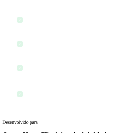
Dashboard de monitoramento de atividades em
✓
tempo real
Correlação de atividades entre módulos
✓
Formatação e exportações prontas para
✓
conformidade
Trilhas de auditoria de acesso a dados e
✓
privacidade
Desenvolvido para