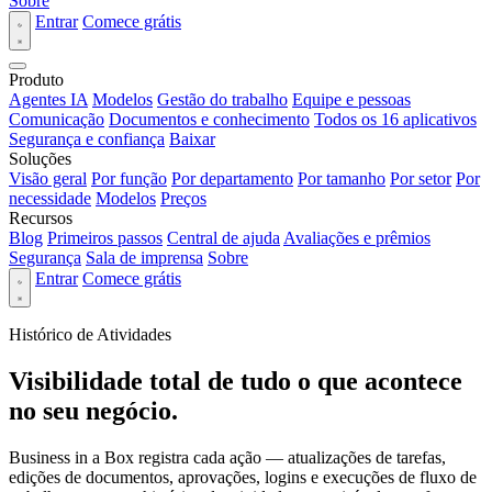
Sobre
Entrar
Comece grátis
Produto
Agentes IA
Modelos
Gestão do trabalho
Equipe e pessoas
Comunicação
Documentos e conhecimento
Todos os 16 aplicativos
Segurança e confiança
Baixar
Soluções
Visão geral
Por função
Por departamento
Por tamanho
Por setor
Por
necessidade
Modelos
Preços
Recursos
Blog
Primeiros passos
Central de ajuda
Avaliações e prêmios
Segurança
Sala de imprensa
Sobre
Entrar
Comece grátis
Histórico de Atividades
Visibilidade total de tudo o que acontece
no seu negócio.
Business in a Box registra cada ação — atualizações de tarefas,
edições de documentos, aprovações, logins e execuções de fluxo de