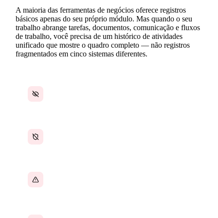
A maioria das ferramentas de negócios oferece registros
básicos apenas do seu próprio módulo. Mas quando o seu
trabalho abrange tarefas, documentos, comunicação e fluxos
de trabalho, você precisa de um histórico de atividades
unificado que mostre o quadro completo — não registros
fragmentados em cinco sistemas diferentes.
Sem visibilidade sobre quem alterou o quê e
quando
Auditorias de conformidade com registros
incompletos
Alterações não autorizadas passam
despercebidas