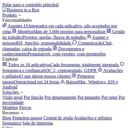
Pular para o conteúdo principal
Produto
Funcionalidades
Agentes IA
Integrados em cada aplicativo, não acoplados por
cima
Modelos
Mais de 3.000 prontos para personalizar
Gestão
do trabalho
Projetos, tarefas, fluxos de trabalho
Equipe e
pessoas
RH, funções, responsabilidade
Comunicação
Chat,
chamadas, caixa de entrada
Documentos e
conhecimento
Pesquisáveis, com versões, com permissões
Explorar
Todos os 16 aplicativos
Cada ferramenta, totalmente integrada
Segurança e confiança
SOC 2, criptografado, GDPR
Avaliações
e prêmios
O que dizem nossos clientes
Primeiros
passos
Operacional em 24 horas
Baixar
Mac, Windows, iOS e
Android
Soluções
Visão geral
Por função
Por departamento
Por tamanho
Por setor
Por
necessidade
Modelos
Preços
Recursos
Blog
Primeiros passos
Central de ajuda
Avaliações e prêmios
Segurança
Sala de imprensa