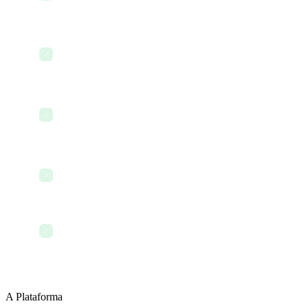
Revisar o dashboard financeiro e relatórios de
✓
despesas
Atualizar acordos entre transportadora e
✓
embarcador
Acompanhar horas da equipe e tempo de
✓
prestadores
Encerrar o dia com tudo registrado e organizado
✓
A Plataforma