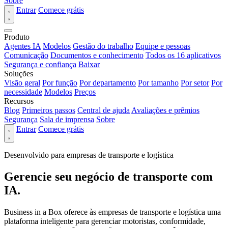
Sobre
Entrar
Comece grátis
Produto
Agentes IA
Modelos
Gestão do trabalho
Equipe e pessoas
Comunicação
Documentos e conhecimento
Todos os 16 aplicativos
Segurança e confiança
Baixar
Soluções
Visão geral
Por função
Por departamento
Por tamanho
Por setor
Por
necessidade
Modelos
Preços
Recursos
Blog
Primeiros passos
Central de ajuda
Avaliações e prêmios
Segurança
Sala de imprensa
Sobre
Entrar
Comece grátis
Desenvolvido para empresas de transporte e logística
Gerencie seu negócio de transporte com
IA.
Business in a Box oferece às empresas de transporte e logística uma
plataforma inteligente para gerenciar motoristas, conformidade,