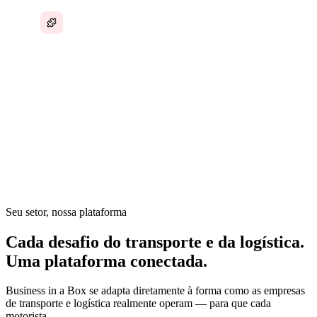
Nenhuma plataforma unificada para todas as
operações
No transporte e na logística, cada carga é uma cadeia de
coordenação — despacho, motoristas, documentos,
conformidade, faturamento e atualizações para o cliente. Mas
a maior parte disso acontece por ligações, mensagens de
texto e planilhas. O despachante é o sistema operacional.
Seu setor, nossa plataforma
Cada desafio do transporte e da logística.
Uma plataforma conectada.
Business in a Box se adapta diretamente à forma como as empresas
de transporte e logística realmente operam — para que cada
motorista,