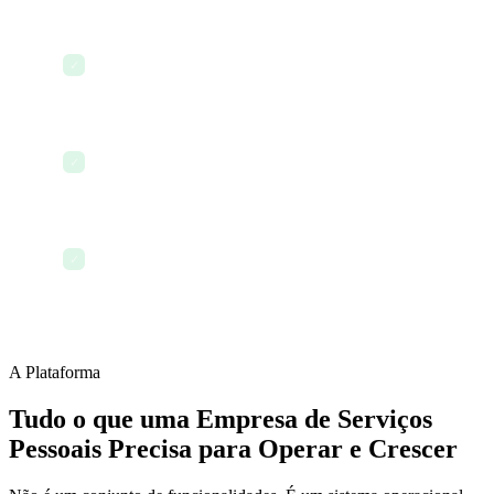
Revisar a política de atendimento ao cliente com
✓
novo contratado
Fazer follow-up com clientes anteriores para
✓
reagendamento
Encerrar o dia com todos os clientes e tarefas
✓
registrados
A Plataforma
Tudo o que uma Empresa de Serviços
Pessoais Precisa para Operar e Crescer