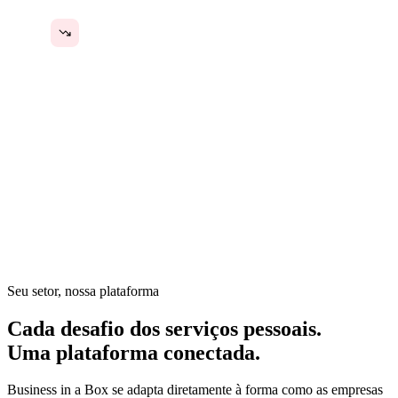
Crescer significa mais caos, não mais lucro
Em serviços pessoais, os relacionamentos com os clientes
são tudo — mas as operações por trás deles são manuais.
Agendamento, faturamento, anotações de clientes,
acompanhamentos e marketing concorrem pelo mesmo
tempo. O proprietário do negócio é o prestador de serviço e
o gestor de operações ao mesmo tempo.
Seu setor, nossa plataforma
Cada desafio dos serviços pessoais.
Uma plataforma conectada.
Business in a Box se adapta diretamente à forma como as empresas