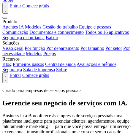
Sobre
Entrar
Comece grátis
Produto
Agentes IA
Modelos
Gestão do trabalho
Equipe e pessoas
Comunicação
Documentos e conhecimento
Todos os 16 aplicativos
Segurança e confiança
Baixar
Soluções
Visão geral
Por função
Por departamento
Por tamanho
Por setor
Por
necessidade
Modelos
Preços
Recursos
Blog
Primeiros passos
Central de ajuda
Avaliações e prêmios
Segurança
Sala de imprensa
Sobre
Entrar
Comece grátis
Criado para empresas de serviços pessoais
Gerencie seu negócio de serviços com IA.
Business in a Box oferece às empresas de serviços pessoais uma
plataforma inteligente para gerenciar clientes, agendamentos, equipe,
faturamento e marketing — para que você possa entregar um serviço
excepcional, transmitir profissionalismo e crescer sem o caos de