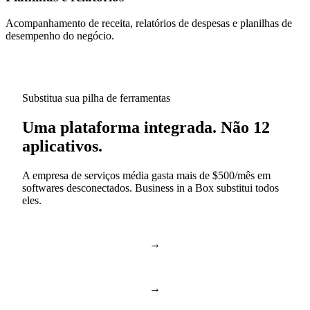
Acompanhamento de receita, relatórios de despesas e planilhas de
desempenho do negócio.
Substitua sua pilha de ferramentas
Uma plataforma integrada. Não 12
aplicativos.
A empresa de serviços média gasta mais de $500/mês em
softwares desconectados. Business in a Box substitui todos
eles.
→
Slack & Teams
Chat e chamadas
→
Asana & Monday
Tarefas e projetos