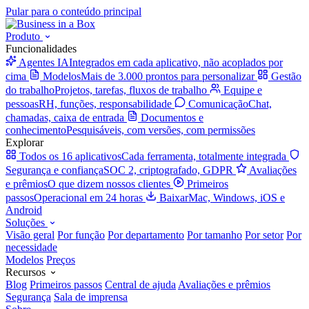
Pular para o conteúdo principal
Produto
Funcionalidades
Agentes IA
Integrados em cada aplicativo, não acoplados por
cima
Modelos
Mais de 3.000 prontos para personalizar
Gestão
do trabalho
Projetos, tarefas, fluxos de trabalho
Equipe e
pessoas
RH, funções, responsabilidade
Comunicação
Chat,
chamadas, caixa de entrada
Documentos e
conhecimento
Pesquisáveis, com versões, com permissões
Explorar
Todos os 16 aplicativos
Cada ferramenta, totalmente integrada
Segurança e confiança
SOC 2, criptografado, GDPR
Avaliações
e prêmios
O que dizem nossos clientes
Primeiros
passos
Operacional em 24 horas
Baixar
Mac, Windows, iOS e
Android
Soluções
Visão geral
Por função
Por departamento
Por tamanho
Por setor
Por
necessidade
Modelos
Preços
Recursos
Blog
Primeiros passos
Central de ajuda
Avaliações e prêmios
Segurança
Sala de imprensa