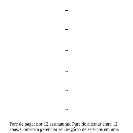
→
Dropbox & Drive
Drive na nuvem
→
BambooHR & Gusto
RH e pessoas
Documentos e
→
Notion & Confluence
conhecimento
→
Toggl & Harvest
Controle de horas
→
ChatGPT & Copilot
Business AI
→
Google Docs & Sheets
Documentos e planilhas
Pare de pagar por 12 assinaturas. Pare de alternar entre 12
abas. Comece a gerenciar seu negócio de serviços em uma