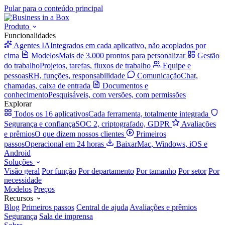
Pular para o conteúdo principal
Produto
Funcionalidades
Agentes IA
Integrados em cada aplicativo, não acoplados por
cima
Modelos
Mais de 3.000 prontos para personalizar
Gestão
do trabalho
Projetos, tarefas, fluxos de trabalho
Equipe e
pessoas
RH, funções, responsabilidade
Comunicação
Chat,
chamadas, caixa de entrada
Documentos e
conhecimento
Pesquisáveis, com versões, com permissões
Explorar
Todos os 16 aplicativos
Cada ferramenta, totalmente integrada
Segurança e confiança
SOC 2, criptografado, GDPR
Avaliações
e prêmios
O que dizem nossos clientes
Primeiros
passos
Operacional em 24 horas
Baixar
Mac, Windows, iOS e
Android
Soluções
Visão geral
Por função
Por departamento
Por tamanho
Por setor
Por
necessidade
Modelos
Preços
Recursos
Blog
Primeiros passos
Central de ajuda
Avaliações e prêmios
Segurança
Sala de imprensa