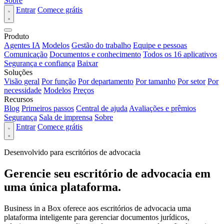
Sobre
Entrar
Comece grátis
Produto
Agentes IA
Modelos
Gestão do trabalho
Equipe e pessoas
Comunicação
Documentos e conhecimento
Todos os 16 aplicativos
Segurança e confiança
Baixar
Soluções
Visão geral
Por função
Por departamento
Por tamanho
Por setor
Por
necessidade
Modelos
Preços
Recursos
Blog
Primeiros passos
Central de ajuda
Avaliações e prêmios
Segurança
Sala de imprensa
Sobre
Entrar
Comece grátis
Desenvolvido para escritórios de advocacia
Gerencie seu escritório de advocacia em
uma única plataforma.
Business in a Box oferece aos escritórios de advocacia uma
plataforma inteligente para gerenciar documentos jurídicos,