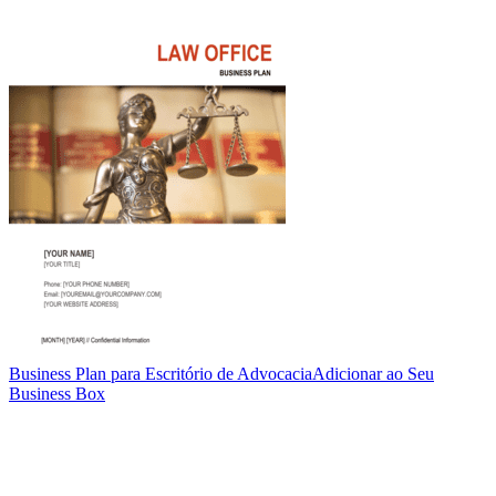
Business Plan para Escritório de Advocacia
Adicionar ao Seu
Business Box