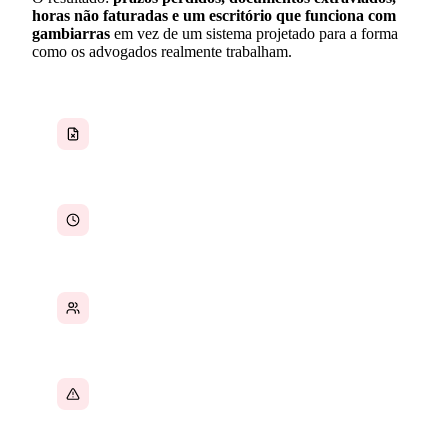
horas não faturadas e um escritório que funciona com
gambiarras
em vez de um sistema projetado para a forma
como os advogados realmente trabalham.
Documentos de casos dispersos entre sistemas
Horas faturáveis perdidas em trabalho
administrativo
Informações de clientes em lugares demais
Prazos controlados manualmente ou perdidos