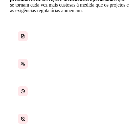
se tornam cada vez mais custosas à medida que os projetos e
as exigências regulatórias aumentam.
Documentos de segurança e conformidade
espalhados por toda parte
Dados de prestadores e fornecedores
distribuídos entre sistemas
Cronogramas de projetos atrasando sem
visibilidade
Preparação para auditorias regulatórias é uma
correria