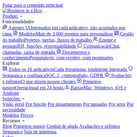
Pular para o conteúdo principal
Produto
Funcionalidades
Agentes IA
Integrados em cada aplicativo, não acoplados por
cima
Modelos
Mais de 3.000 prontos para personalizar
Gestão
do trabalho
Projetos, tarefas, fluxos de trabalho
Equipe e
pessoas
RH, funções, responsabilidade
Comunicação
Chat,
chamadas, caixa de entrada
Documentos e
conhecimento
Pesquisáveis, com versões, com permissões
Explorar
Todos os 16 aplicativos
Cada ferramenta, totalmente integrada
Segurança e confiança
SOC 2, criptografado, GDPR
Avaliações
e prêmios
O que dizem nossos clientes
Primeiros
passos
Operacional em 24 horas
Baixar
Mac, Windows, iOS e
Android
Soluções
Visão geral
Por função
Por departamento
Por tamanho
Por setor
Por
necessidade
Modelos
Preços
Recursos
Blog
Primeiros passos
Central de ajuda
Avaliações e prêmios
Segurança
Sala de imprensa