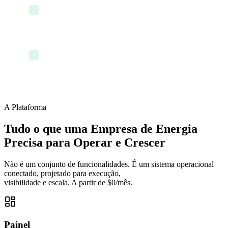
Realizar reunião de status do projeto por
✓
videochamada
Encerrar o dia com cada projeto e site
✓
monitorados
A Plataforma
Tudo o que uma Empresa de Energia
Precisa para Operar e Crescer
Não é um conjunto de funcionalidades. É um sistema operacional
conectado, projetado para execução,
visibilidade e escala. A partir de $0/mês.
Painel