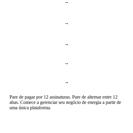
→
BambooHR & Gusto
RH e pessoas
Documentos e
→
Notion & Confluence
conhecimento
→
Toggl & Harvest
Controle de horas
→
ChatGPT & Copilot
Business AI
→
Google Docs & Sheets
Documentos e planilhas
Pare de pagar por 12 assinaturas. Pare de alternar entre 12
abas. Comece a gerenciar seu negócio de energia a partir de
uma única plataforma.