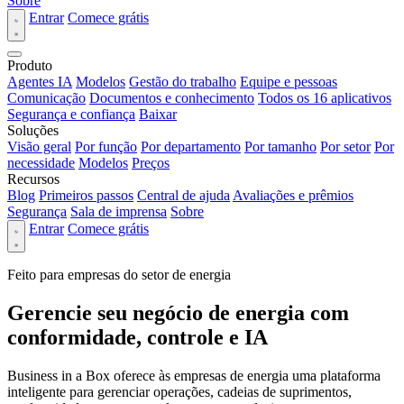
Sobre
Entrar
Comece grátis
Produto
Agentes IA
Modelos
Gestão do trabalho
Equipe e pessoas
Comunicação
Documentos e conhecimento
Todos os 16 aplicativos
Segurança e confiança
Baixar
Soluções
Visão geral
Por função
Por departamento
Por tamanho
Por setor
Por
necessidade
Modelos
Preços
Recursos
Blog
Primeiros passos
Central de ajuda
Avaliações e prêmios
Segurança
Sala de imprensa
Sobre
Entrar
Comece grátis
Feito para empresas do setor de energia
Gerencie seu negócio de energia com
conformidade, controle e IA
Business in a Box oferece às empresas de energia uma plataforma
inteligente para gerenciar operações, cadeias de suprimentos,