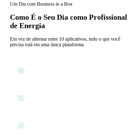
Um Dia com Business in a Box
Como É o Seu Dia como Profissional
de Energia
Em vez de alternar entre 10 aplicativos, tudo o que você
precisa está em uma única plataforma.
Verificar o painel de projetos ativos e alertas de
✓
segurança
Revisar e enviar contratos de prestadores de
✓
serviço
Atualizar o CRM com certificações e contatos de
✓
fornecedores