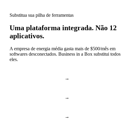
Substitua sua pilha de ferramentas
Uma plataforma integrada. Não 12
aplicativos.
A empresa de energia média gasta mais de $500/mês em
softwares desconectados. Business in a Box substitui todos
eles.
→
Slack & Teams
Chat e chamadas
→
Asana & Monday
Tarefas e projetos
→
Dropbox & Drive
Drive na nuvem