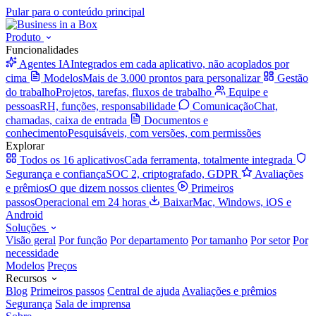
Pular para o conteúdo principal
Produto
Funcionalidades
Agentes IA
Integrados em cada aplicativo, não acoplados por
cima
Modelos
Mais de 3.000 prontos para personalizar
Gestão
do trabalho
Projetos, tarefas, fluxos de trabalho
Equipe e
pessoas
RH, funções, responsabilidade
Comunicação
Chat,
chamadas, caixa de entrada
Documentos e
conhecimento
Pesquisáveis, com versões, com permissões
Explorar
Todos os 16 aplicativos
Cada ferramenta, totalmente integrada
Segurança e confiança
SOC 2, criptografado, GDPR
Avaliações
e prêmios
O que dizem nossos clientes
Primeiros
passos
Operacional em 24 horas
Baixar
Mac, Windows, iOS e
Android
Soluções
Visão geral
Por função
Por departamento
Por tamanho
Por setor
Por
necessidade
Modelos
Preços
Recursos
Blog
Primeiros passos
Central de ajuda
Avaliações e prêmios
Segurança
Sala de imprensa