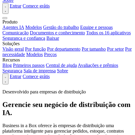
Sobre
Entrar
Comece grátis
Produto
Agentes IA
Modelos
Gestão do trabalho
Equipe e pessoas
Comunicação
Documentos e conhecimento
Todos os 16 aplicativos
Segurança e confiança
Baixar
Soluções
Visão geral
Por função
Por departamento
Por tamanho
Por setor
Por
necessidade
Modelos
Preços
Recursos
Blog
Primeiros passos
Central de ajuda
Avaliações e prêmios
Segurança
Sala de imprensa
Sobre
Entrar
Comece grátis
Desenvolvido para empresas de distribuição
Gerencie seu negócio de distribuição com
IA.
Business in a Box oferece às empresas de distribuição uma
plataforma inteligente para gerenciar pedidos, estoque, contratos