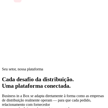
a eficiência
Na distribuição, as margens são estreitas e a coordenação é
tudo. Estoque, rastreamento de pedidos, agendamento de
armazém, logística de entrega e comunicação com
fornecedores vivem em sistemas separados. Uma única falha
de comunicação entre vendas e operações pode transformar
um pedido lucrativo em um erro custoso.
Seu setor, nossa plataforma
Cada desafio da distribuição.
Uma plataforma conectada.
Business in a Box se adapta diretamente à forma como as empresas
de distribuição realmente operam — para que cada pedido,
relacionamento com fornecedor