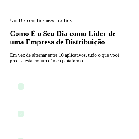
Um Dia com Business in a Box
Como É o Seu Dia como Líder de
uma Empresa de Distribuição
Em vez de alternar entre 10 aplicativos, tudo o que você
precisa está em uma única plataforma.
Verificar o painel para pedidos abertos e status de
✓
fulfillment
Revisar e enviar acordos com fornecedores para
✓
novos relacionamentos
Acompanhar o estoque recebido e atualizar as