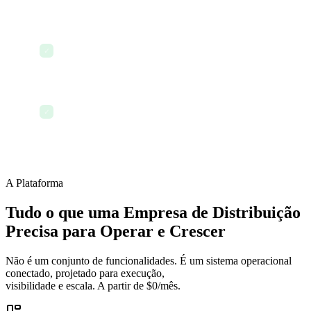
Atualizar SOPs operacionais para procedimentos
✓
de armazém
Encerrar o dia com total visibilidade sobre
✓
pedidos, estoque e equipe
A Plataforma
Tudo o que uma Empresa de Distribuição
Precisa para Operar e Crescer
Não é um conjunto de funcionalidades. É um sistema operacional
conectado, projetado para execução,
visibilidade e escala. A partir de $0/mês.