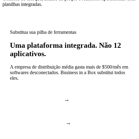
planilhas integradas.
Substitua sua pilha de ferramentas
Uma plataforma integrada. Não 12
aplicativos.
A empresa de distribuição média gasta mais de $500/mês em
softwares desconectados. Business in a Box substitui todos
eles.
→
Slack & Teams
Chat e chamadas
→
Asana & Monday
Tarefas e projetos