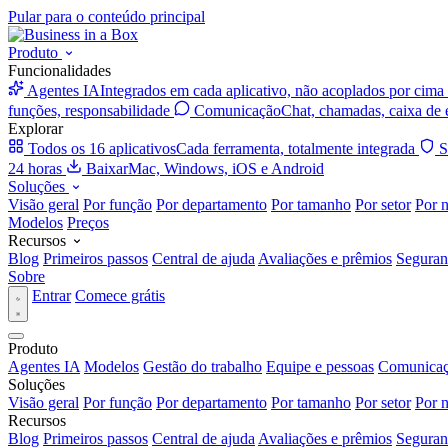
Pular para o conteúdo principal
Produto
Funcionalidades
Agentes IA
Integrados em cada aplicativo, não acoplados por cima
funções, responsabilidade
Comunicação
Chat, chamadas, caixa de 
Explorar
Todos os 16 aplicativos
Cada ferramenta, totalmente integrada
S
24 horas
Baixar
Mac, Windows, iOS e Android
Soluções
Visão geral
Por função
Por departamento
Por tamanho
Por setor
Por 
Modelos
Preços
Recursos
Blog
Primeiros passos
Central de ajuda
Avaliações e prêmios
Seguran
Sobre
Entrar
Comece grátis
Produto
Agentes IA
Modelos
Gestão do trabalho
Equipe e pessoas
Comunica
Soluções
Visão geral
Por função
Por departamento
Por tamanho
Por setor
Por 
Recursos
Blog
Primeiros passos
Central de ajuda
Avaliações e prêmios
Seguran