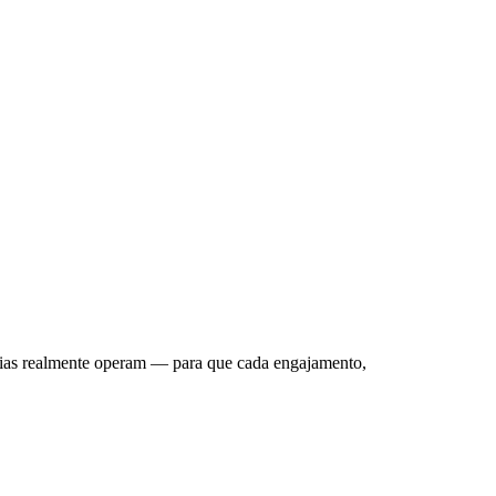
carga operacional é sempre a mesma: propostas,
o conhecimento. Os consultores gastam horas em
o conhecimento institucional vai embora a cada
rias realmente operam — para que cada engajamento,