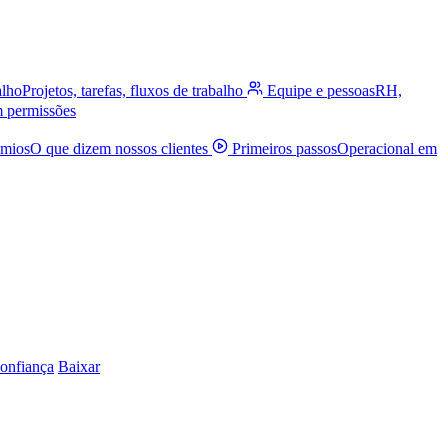
alho
Projetos, tarefas, fluxos de trabalho
Equipe e pessoas
RH,
m permissões
êmios
O que dizem nossos clientes
Primeiros passos
Operacional em
onfiança
Baixar