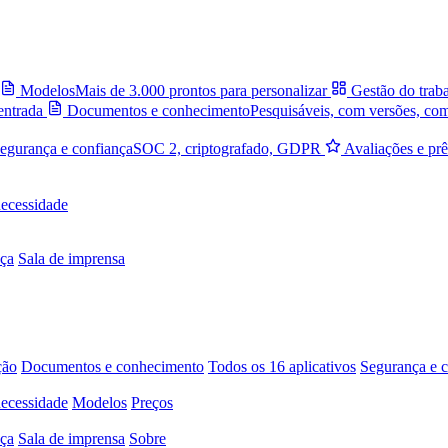
Modelos
Mais de 3.000 prontos para personalizar
Gestão do trab
entrada
Documentos e conhecimento
Pesquisáveis, com versões, co
egurança e confiança
SOC 2, criptografado, GDPR
Avaliações e pr
necessidade
ça
Sala de imprensa
ção
Documentos e conhecimento
Todos os 16 aplicativos
Segurança e c
necessidade
Modelos
Preços
ça
Sala de imprensa
Sobre