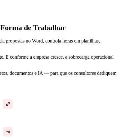
 Forma de Trabalhar
ia propostas no Word, controla horas em planilhas,
nte. E conforme a empresa cresce, a sobrecarga operacional
ojetos, documentos e IA — para que os consultores dediquem
Controle de horas desconectado do faturamento
Crescer aumenta a estrutura, não a receita