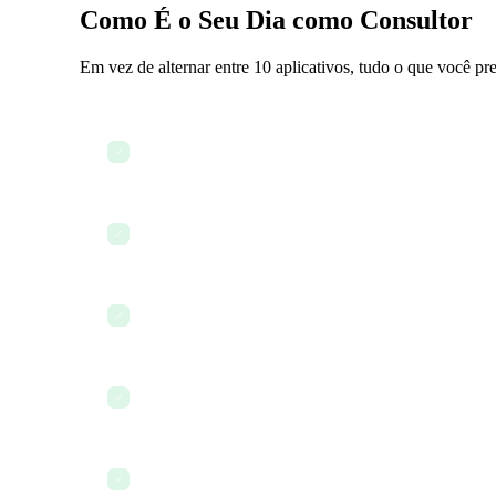
Como É o Seu Dia como Consultor
Em vez de alternar entre 10 aplicativos, tudo o que você pr
Revise engajamentos ativos e prazos
✓
Redija uma proposta para um novo prospect
✓
Coordene com a equipe no chat
✓
Atualize os marcos do engajamento
✓
Revise o painel financeiro
✓