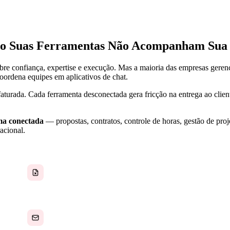
do Suas Ferramentas Não Acompanham Sua
re confiança, expertise e execução. Mas a maioria das empresas gerenc
ordena equipes em aplicativos de chat.
faturada. Cada ferramenta desconectada gera fricção na entrega ao clie
ma conectada
— propostas, contratos, controle de horas, gestão de pr
acional.
Propostas demoram muito para ser criadas
Coordenação de equipes por e-mail