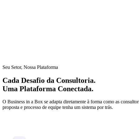
Em consultoria, cada engajamento é diferente, mas a sobre
SOWs, controle de horas, entregas, faturamento e gestão d
tarefas administrativas que poderiam ser sistematizadas, e 
colaborador que sai.
Seu Setor, Nossa Plataforma
Cada Desafio da Consultoria.
Uma Plataforma Conectada.
O Business in a Box se adapta diretamente à forma como as consulto
proposta e processo de equipe tenha um sistema por trás.