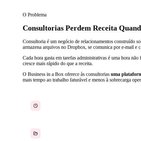
O Problema
Consultorias Perdem Receita Quan
Consultoria é um negócio de relacionamentos construído sob
armazena arquivos no Dropbox, se comunica por e-mail e co
Cada hora gasta em tarefas administrativas é uma hora não 
cresce mais rápido do que a receita.
O Business in a Box oferece às consultorias
uma platafor
mais tempo ao trabalho faturável e menos à sobrecarga oper
Horas faturáveis perdidas em tarefas
administrativas
Documentos de clientes espalhados