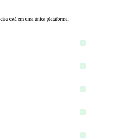
ecisa está em uma única plataforma.
Registre horas faturáveis em
✓
Envie entregas para um clie
✓
Use AI para redigir um relat
✓
Prepare faturas a partir das
✓
Encerre o dia com as horas 
✓