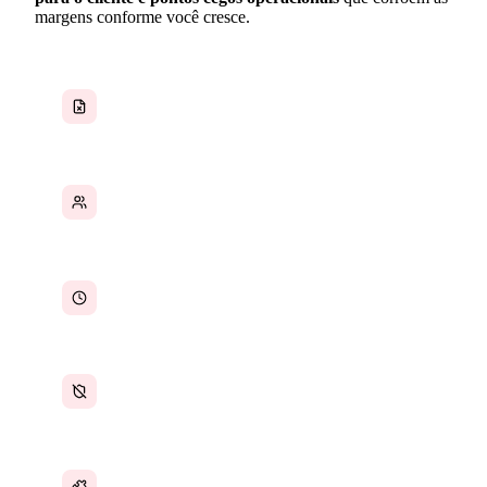
margens conforme você cresce.
Propostas e contratos dispersos entre
ferramentas
Dados de clientes espalhados por muitos
lugares
Horas faturáveis perdidas ou não registradas
Qualidade inconsistente de propostas e
contratos
Ferramentas desconectadas para cada função