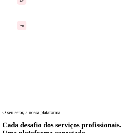
Crescer aumenta os custos operacionais, não o
lucro
Em serviços empresariais, os relacionamentos com clientes
são tudo — mas os sistemas por trás deles são fragmentados.
Propostas, contratos, acompanhamento de projetos,
faturamento e comunicação vivem em ferramentas
separadas. O gerente de operações passa mais tempo
coordenando sistemas do que atendendo clientes.
O seu setor, a nossa plataforma
Cada desafio dos serviços profissionais.
Uma plataforma conectada.