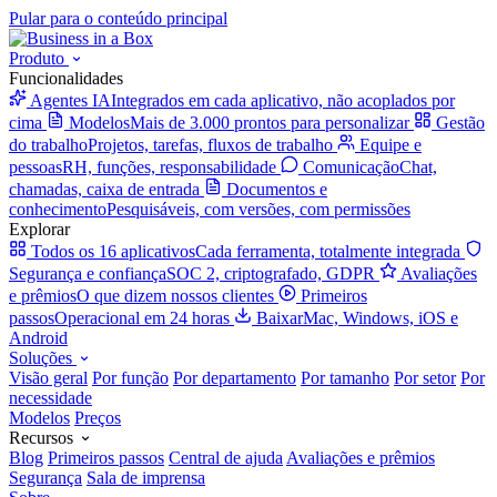
Pular para o conteúdo principal
Produto
Funcionalidades
Agentes IA
Integrados em cada aplicativo, não acoplados por
cima
Modelos
Mais de 3.000 prontos para personalizar
Gestão
do trabalho
Projetos, tarefas, fluxos de trabalho
Equipe e
pessoas
RH, funções, responsabilidade
Comunicação
Chat,
chamadas, caixa de entrada
Documentos e
conhecimento
Pesquisáveis, com versões, com permissões
Explorar
Todos os 16 aplicativos
Cada ferramenta, totalmente integrada
Segurança e confiança
SOC 2, criptografado, GDPR
Avaliações
e prêmios
O que dizem nossos clientes
Primeiros
passos
Operacional em 24 horas
Baixar
Mac, Windows, iOS e
Android
Soluções
Visão geral
Por função
Por departamento
Por tamanho
Por setor
Por
necessidade
Modelos
Preços
Recursos
Blog
Primeiros passos
Central de ajuda
Avaliações e prêmios
Segurança
Sala de imprensa