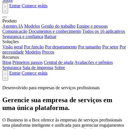
Sobre
Entrar
Comece grátis
Produto
Agentes IA
Modelos
Gestão do trabalho
Equipe e pessoas
Comunicação
Documentos e conhecimento
Todos os 16 aplicativos
Segurança e confiança
Baixar
Soluções
Visão geral
Por função
Por departamento
Por tamanho
Por setor
Por
necessidade
Modelos
Preços
Recursos
Blog
Primeiros passos
Central de ajuda
Avaliações e prêmios
Segurança
Sala de imprensa
Sobre
Entrar
Comece grátis
Desenvolvido para empresas de serviços profissionais
Gerencie sua empresa de serviços em
uma única plataforma.
O Business in a Box oferece às empresas de serviços profissionais
uma plataforma inteligente e unificada para gerenciar engajamentos