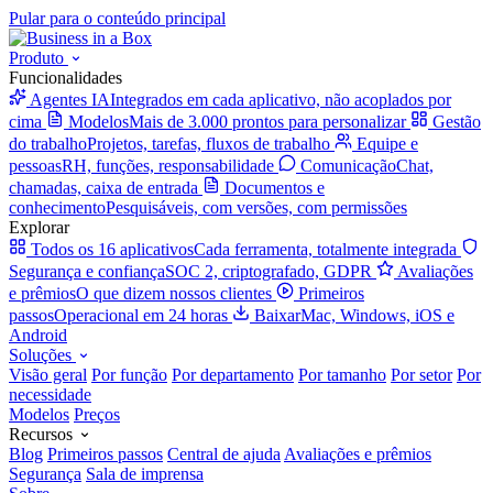
Pular para o conteúdo principal
Produto
Funcionalidades
Agentes IA
Integrados em cada aplicativo, não acoplados por
cima
Modelos
Mais de 3.000 prontos para personalizar
Gestão
do trabalho
Projetos, tarefas, fluxos de trabalho
Equipe e
pessoas
RH, funções, responsabilidade
Comunicação
Chat,
chamadas, caixa de entrada
Documentos e
conhecimento
Pesquisáveis, com versões, com permissões
Explorar
Todos os 16 aplicativos
Cada ferramenta, totalmente integrada
Segurança e confiança
SOC 2, criptografado, GDPR
Avaliações
e prêmios
O que dizem nossos clientes
Primeiros
passos
Operacional em 24 horas
Baixar
Mac, Windows, iOS e
Android
Soluções
Visão geral
Por função
Por departamento
Por tamanho
Por setor
Por
necessidade
Modelos
Preços
Recursos
Blog
Primeiros passos
Central de ajuda
Avaliações e prêmios
Segurança
Sala de imprensa