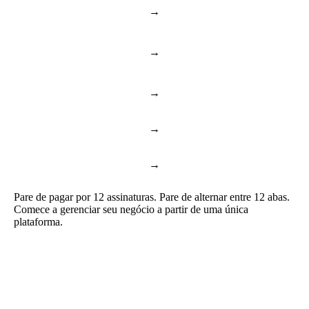
→
BambooHR & Gusto
RH e pessoas
Documentos e
→
Notion & Confluence
conhecimento
→
Toggl & Harvest
Controle de horas
→
ChatGPT & Copilot
Business AI
→
Google Docs & Sheets
Documentos e planilhas
Pare de pagar por 12 assinaturas. Pare de alternar entre 12 abas.
Comece a gerenciar seu negócio a partir de uma única
plataforma.