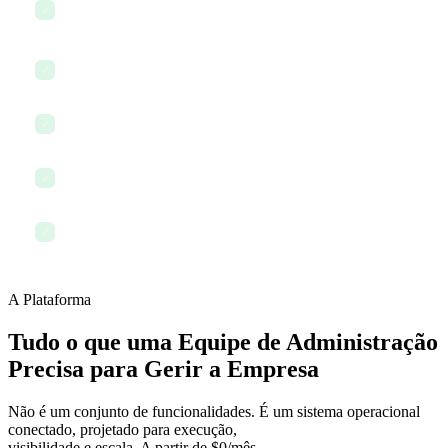
Responder a solicitações da equipe no chat e na caixa de
✓
entrada
Usar IA para redigir um memorando da empresa
✓
Arquivar e organizar documentos recebidos
✓
Revisar e atualizar POPs
✓
Encerrar o dia com tudo documentado e acompanhado
✓
A Plataforma
Tudo o que uma Equipe de Administração
Precisa para Gerir a Empresa
Não é um conjunto de funcionalidades. É um sistema operacional
conectado, projetado para execução,
visibilidade e escala. A partir de $0/mês.