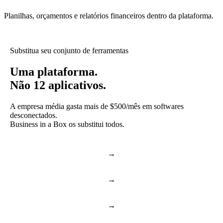
Planilhas, orçamentos e relatórios financeiros dentro da plataforma.
Substitua seu conjunto de ferramentas
Uma plataforma.
Não 12 aplicativos.
A empresa média gasta mais de $500/mês em softwares
desconectados.
Business in a Box os substitui todos.
→
Slack & Teams
Chat e chamadas
→
Asana & Monday
Tarefas e projetos
→
Dropbox & Drive
Drive na nuvem