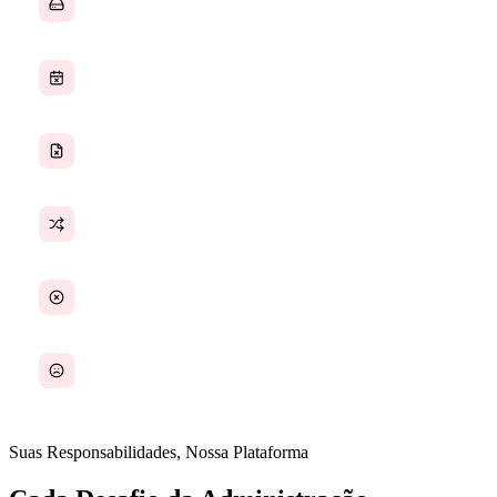
Reuniões sem pauta nem acompanhamento
Políticas desatualizadas ou impossíveis de encontrar
Coordenação manual entre departamentos
Nenhum sistema central para SOPs
Equipe de administração sobrecarregada com tarefas
operacionais
Suas Responsabilidades, Nossa Plataforma