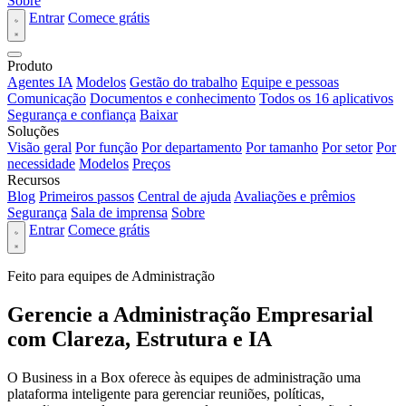
Sobre
Entrar
Comece grátis
Produto
Agentes IA
Modelos
Gestão do trabalho
Equipe e pessoas
Comunicação
Documentos e conhecimento
Todos os 16 aplicativos
Segurança e confiança
Baixar
Soluções
Visão geral
Por função
Por departamento
Por tamanho
Por setor
Por
necessidade
Modelos
Preços
Recursos
Blog
Primeiros passos
Central de ajuda
Avaliações e prêmios
Segurança
Sala de imprensa
Sobre
Entrar
Comece grátis
Feito para equipes de Administração
Gerencie a Administração Empresarial
com Clareza, Estrutura e IA
O Business in a Box oferece às equipes de administração uma
plataforma inteligente para gerenciar reuniões, políticas,