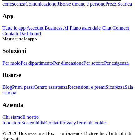
conoscenza
Comunicazione
Risorse umane e persone
Prezzi
Scarica
App
Tutte le app
Account
Business AI
Piano aziendale
Chat
Connect
Contatti
Dashboard
Mostra tutte le app
Soluzioni
Per ruolo
Per dipartimento
Per dimensione
Per settore
Per esigenza
Risorse
Blog
Primi passi
Centro assistenza
Recensioni e premi
Sicurezza
Sala
stampa
Azienda
Chi siamo
Il nostro
fondatore
Sostenibilità
Contatti
Privacy
Termini
Cookies
© 2026 Business in a Box — un'azienda
Biztree Inc.
Tutti i diritti
riservati.