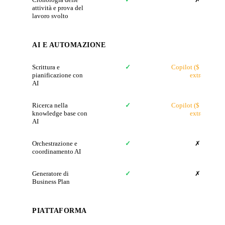
attività e prova del
lavoro svolto
AI E AUTOMAZIONE
Scrittura e
✓
Copilot ($ 30/mese
pianificazione con
extra)
AI
Ricerca nella
✓
Copilot ($ 30/mese
knowledge base con
extra)
AI
Orchestrazione e
✓
✗
coordinamento AI
Generatore di
✓
✗
Business Plan
PIATTAFORMA