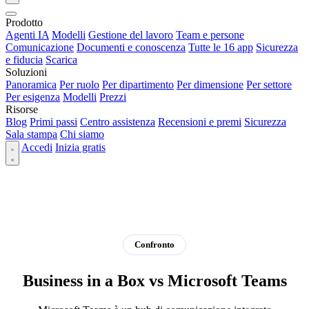
Prodotto
Agenti IA
Modelli
Gestione del lavoro
Team e persone
Comunicazione
Documenti e conoscenza
Tutte le 16 app
Sicurezza
e fiducia
Scarica
Soluzioni
Panoramica
Per ruolo
Per dipartimento
Per dimensione
Per settore
Per esigenza
Modelli
Prezzi
Risorse
Blog
Primi passi
Centro assistenza
Recensioni e premi
Sicurezza
Sala stampa
Chi siamo
Accedi
Inizia gratis
Confronto
Business in a Box vs Microsoft Teams