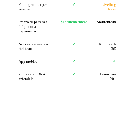
Piano gratuito per
✓
Livello gratuito
sempre
limitato
Prezzo di partenza
$15/utente/mese
$6/utente/mese (base
del piano a
pagamento
Nessun ecosistema
✓
Richiede Microsoft
richiesto
365
App mobile
✓
✓
20+ anni di DNA
✓
Teams lanciato nel
aziendale
2017