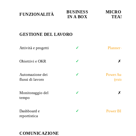
BUSINESS
MICROSOFT
FUNZIONALITÀ
IN A BOX
TEAMS
GESTIONE DEL LAVORO
Attività e progetti
✓
Planner (base)
Obiettivi e OKR
✓
✗
Automazione dei
✓
Power Automate
flussi di lavoro
(extra)
Monitoraggio del
✓
✗
tempo
Dashboard e
✓
Power BI (extra)
reportistica
COMUNICAZIONE