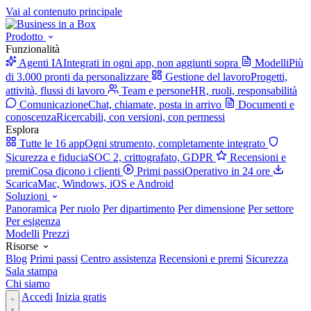
Vai al contenuto principale
Prodotto
Funzionalità
Agenti IA
Integrati in ogni app, non aggiunti sopra
Modelli
Più
di 3.000 pronti da personalizzare
Gestione del lavoro
Progetti,
attività, flussi di lavoro
Team e persone
HR, ruoli, responsabilità
Comunicazione
Chat, chiamate, posta in arrivo
Documenti e
conoscenza
Ricercabili, con versioni, con permessi
Esplora
Tutte le 16 app
Ogni strumento, completamente integrato
Sicurezza e fiducia
SOC 2, crittografato, GDPR
Recensioni e
premi
Cosa dicono i clienti
Primi passi
Operativo in 24 ore
Scarica
Mac, Windows, iOS e Android
Soluzioni
Panoramica
Per ruolo
Per dipartimento
Per dimensione
Per settore
Per esigenza
Modelli
Prezzi
Risorse
Blog
Primi passi
Centro assistenza
Recensioni e premi
Sicurezza
Sala stampa
Chi siamo
Accedi
Inizia gratis