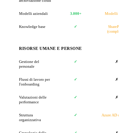
archiviazione cloud
Modelli aziendali
3.000+
Modelli Office
Knowledge base
✓
SharePoint
(complesso)
RISORSE UMANE E PERSONE
Gestione del
✓
✗
personale
Flussi di lavoro per
✓
✗
l'onboarding
Valutazioni delle
✓
✗
performance
Struttura
✓
Azure AD org chart
organizzativa
Cronologia delle
✓
✗