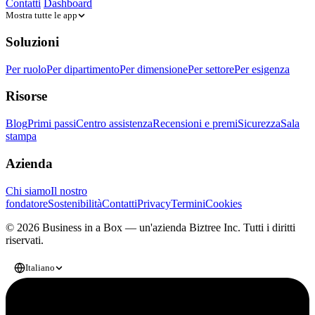
Contatti
Dashboard
Mostra tutte le app
Soluzioni
Per ruolo
Per dipartimento
Per dimensione
Per settore
Per esigenza
Risorse
Blog
Primi passi
Centro assistenza
Recensioni e premi
Sicurezza
Sala
stampa
Azienda
Chi siamo
Il nostro
fondatore
Sostenibilità
Contatti
Privacy
Termini
Cookies
© 2026 Business in a Box — un'azienda
Biztree Inc.
Tutti i diritti
riservati.
Italiano