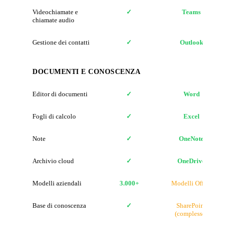
Videochiamate e
✓
Teams
chiamate audio
Gestione dei contatti
✓
Outlook
DOCUMENTI E CONOSCENZA
Editor di documenti
✓
Word
Fogli di calcolo
✓
Excel
Note
✓
OneNote
Archivio cloud
✓
OneDrive
Modelli aziendali
3.000+
Modelli Office
Base di conoscenza
✓
SharePoint
(complesso)