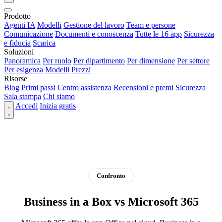
Prodotto
Agenti IA
Modelli
Gestione del lavoro
Team e persone
Comunicazione
Documenti e conoscenza
Tutte le 16 app
Sicurezza
e fiducia
Scarica
Soluzioni
Panoramica
Per ruolo
Per dipartimento
Per dimensione
Per settore
Per esigenza
Modelli
Prezzi
Risorse
Blog
Primi passi
Centro assistenza
Recensioni e premi
Sicurezza
Sala stampa
Chi siamo
Accedi
Inizia gratis
Confronto
Business in a Box vs Microsoft 365