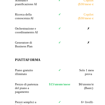
Scrittura e
✓
Copilot
pianificazione AI
($30/mese extra)
Ricerca della
✓
Copilot
conoscenza AI
($30/mese extra)
Orchestrazione e
✓
✗
coordinamento AI
Generatore di
✓
✗
Business Plan
PIATTAFORMA
Piano gratuito
✓
Solo 1 mese di
illimitato
prova
Prezzo di partenza
$15/utente/mese
$6/utente/mese
del piano a
(Basic)
pagamento
Prezzi semplici a
✓
6+ livelli di