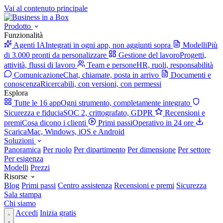
Vai al contenuto principale
Prodotto
Funzionalità
Agenti IA
Integrati in ogni app, non aggiunti sopra
Modelli
Più
di 3.000 pronti da personalizzare
Gestione del lavoro
Progetti,
attività, flussi di lavoro
Team e persone
HR, ruoli, responsabilità
Comunicazione
Chat, chiamate, posta in arrivo
Documenti e
conoscenza
Ricercabili, con versioni, con permessi
Esplora
Tutte le 16 app
Ogni strumento, completamente integrato
Sicurezza e fiducia
SOC 2, crittografato, GDPR
Recensioni e
premi
Cosa dicono i clienti
Primi passi
Operativo in 24 ore
Scarica
Mac, Windows, iOS e Android
Soluzioni
Panoramica
Per ruolo
Per dipartimento
Per dimensione
Per settore
Per esigenza
Modelli
Prezzi
Risorse
Blog
Primi passi
Centro assistenza
Recensioni e premi
Sicurezza
Sala stampa
Chi siamo
Accedi
Inizia gratis