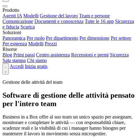
Prodotto
Agenti IA
Modelli
Gestione del lavoro
Team e persone
Comunicazione
Documenti e conoscenza
Tutte le 16 app
Sicurezza
e fiducia
Scarica
Soluzioni
Panoramica
Per ruolo
Per dipartimento
Per dimensione
Per settore
Per esigenza
Modelli
Prezzi
Risorse
Blog
Primi passi
Centro assistenza
Recensioni e premi
Sicurezza
Sala stampa
Chi siamo
Accedi
Inizia gratis
Gestione delle attività del team
Software di gestione delle attività pensato
per l'intero team
Business in a Box offre al suo team un unico spazio per assegnare,
monitorare e completare le attività — con responsabilità chiare,
scadenze reali e la visibilità di cui i manager hanno bisogno per
mantenere il lavoro in movimento senza microgestire.