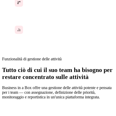
Le dipendenze tra attività non vengono
monitorate, quindi i blocchi emergono troppo
tardi
Nessun dato sul carico di lavoro del team, sui
tassi di completamento delle attività o sulle
tendenze di produttività
Funzionalità di gestione delle attività
Tutto ciò di cui il suo team ha bisogno per
restare concentrato sulle attività
Business in a Box offre una gestione delle attività potente e pensata
per i team — con assegnazione, definizione delle priorità,
monitoraggio e reportistica in un'unica piattaforma integrata.