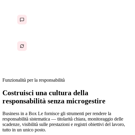
Le conversazioni sulla responsabilità sono
scomode perché mancano di dati a supporto
Gli stessi problemi si ripetono perché le lacune
di responsabilità non vengono mai misurate
correttamente
Funzionalità per la responsabilità
Costruisci una cultura della
responsabilità senza microgestire
Business in a Box Le fornisce gli strumenti per rendere la
responsabilità sistematica — titolarità chiara, monitoraggio delle
scadenze, visibilità sulle prestazioni e registri obiettivi del lavoro,
tutto in un unico posto.