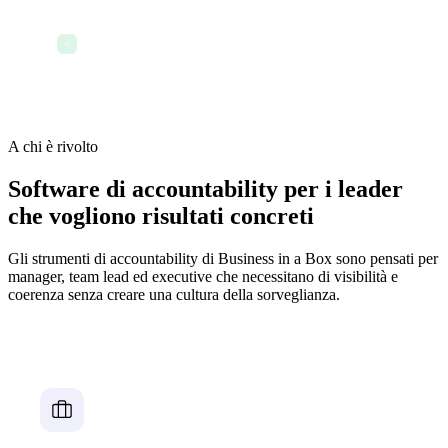
I dati sulle performance di fine anno sono
disponibili in un unico export — senza necessità
✓
di compilazione manuale
A chi è rivolto
Software di accountability per i leader
che vogliono risultati concreti
Gli strumenti di accountability di Business in a Box sono pensati per
manager, team lead ed executive che necessitano di visibilità e
coerenza senza creare una cultura della sorveglianza.