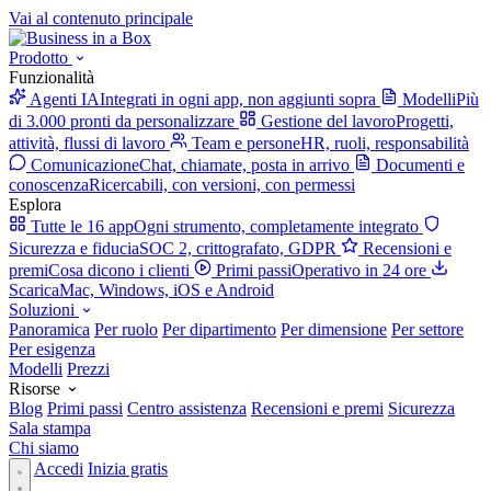
Vai al contenuto principale
Prodotto
Funzionalità
Agenti IA
Integrati in ogni app, non aggiunti sopra
Modelli
Più
di 3.000 pronti da personalizzare
Gestione del lavoro
Progetti,
attività, flussi di lavoro
Team e persone
HR, ruoli, responsabilità
Comunicazione
Chat, chiamate, posta in arrivo
Documenti e
conoscenza
Ricercabili, con versioni, con permessi
Esplora
Tutte le 16 app
Ogni strumento, completamente integrato
Sicurezza e fiducia
SOC 2, crittografato, GDPR
Recensioni e
premi
Cosa dicono i clienti
Primi passi
Operativo in 24 ore
Scarica
Mac, Windows, iOS e Android
Soluzioni
Panoramica
Per ruolo
Per dipartimento
Per dimensione
Per settore
Per esigenza
Modelli
Prezzi
Risorse
Blog
Primi passi
Centro assistenza
Recensioni e premi
Sicurezza
Sala stampa
Chi siamo
Accedi
Inizia gratis