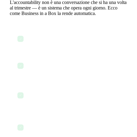
L'accountability non è una conversazione che si ha una volta
al trimestre — è un sistema che opera ogni giorno. Ecco
come Business in a Box la rende automatica.
Ogni task viene creato con un responsabile, una
✓
scadenza e una priorità — senza eccezioni
I membri del team visualizzano ogni mattina la
✓
propria dashboard di accountability personale
I task in ritardo vengono evidenziati
automaticamente con avvisi di escalation ai
✓
manager
Il completamento dei task viene registrato con
timestamp — creando un registro oggettivo del
✓
lavoro svolto