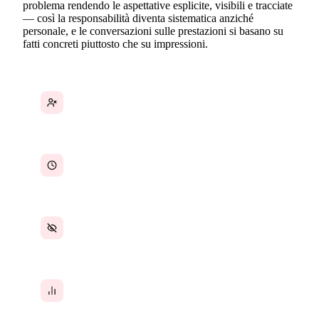
problema rendendo le aspettative esplicite, visibili e tracciate
— così la responsabilità diventa sistematica anziché
personale, e le conversazioni sulle prestazioni si basano su
fatti concreti piuttosto che su impressioni.
Le attività senza un responsabile cadono nel
vuoto perché nessuno se ne fa carico
Le scadenze slittano perché non esiste un
sistema che tracci chi deve cosa e per quando
I manager non hanno visibilità finché i problemi
non sono già in ritardo
Le valutazioni delle prestazioni sono soggettive
perché non esiste un registro obiettivo del
lavoro svolto