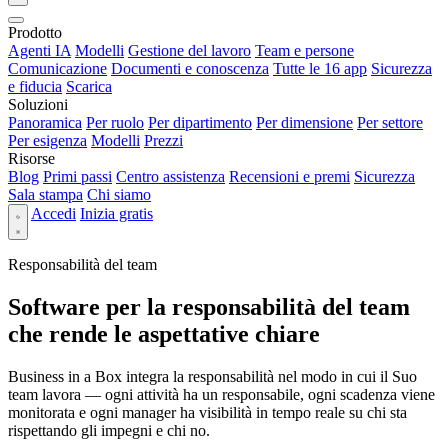
Prodotto
Agenti IA
Modelli
Gestione del lavoro
Team e persone
Comunicazione
Documenti e conoscenza
Tutte le 16 app
Sicurezza
e fiducia
Scarica
Soluzioni
Panoramica
Per ruolo
Per dipartimento
Per dimensione
Per settore
Per esigenza
Modelli
Prezzi
Risorse
Blog
Primi passi
Centro assistenza
Recensioni e premi
Sicurezza
Sala stampa
Chi siamo
Accedi
Inizia gratis
Responsabilità del team
Software per la responsabilità del team
che rende le aspettative chiare
Business in a Box integra la responsabilità nel modo in cui il Suo
team lavora — ogni attività ha un responsabile, ogni scadenza viene
monitorata e ogni manager ha visibilità in tempo reale su chi sta
rispettando gli impegni e chi no.