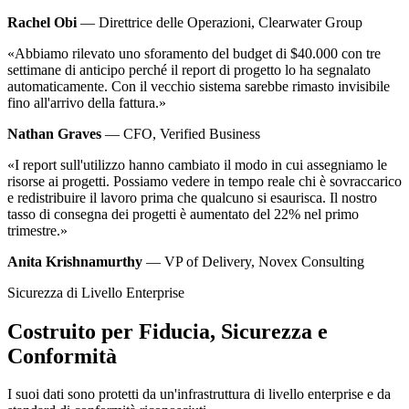
Rachel Obi
— Direttrice delle Operazioni, Clearwater Group
«Abbiamo rilevato uno sforamento del budget di $40.000 con tre
settimane di anticipo perché il report di progetto lo ha segnalato
automaticamente. Con il vecchio sistema sarebbe rimasto invisibile
fino all'arrivo della fattura.»
Nathan Graves
— CFO, Verified Business
«I report sull'utilizzo hanno cambiato il modo in cui assegniamo le
risorse ai progetti. Possiamo vedere in tempo reale chi è sovraccarico
e redistribuire il lavoro prima che qualcuno si esaurisca. Il nostro
tasso di consegna dei progetti è aumentato del 22% nel primo
trimestre.»
Anita Krishnamurthy
— VP of Delivery, Novex Consulting
Sicurezza di Livello Enterprise
Costruito per Fiducia, Sicurezza e
Conformità
I suoi dati sono protetti da un'infrastruttura di livello enterprise e da