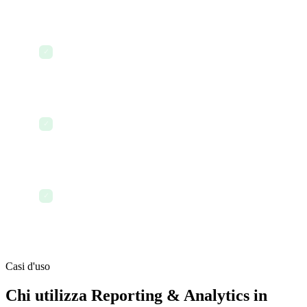
15:30 — Un report sullo stato di salute del
progetto specifico per il cliente viene esportato in
✓
PDF e inviato prima della riunione di revisione
16:00 — Un report tempo-per-cliente conferma
quali account sono redditizi e quali sono in
✓
perdita
16:30 — A fine giornata, ogni report si aggiorna
automaticamente — pronto per le decisioni di
✓
domani
Casi d'uso
Chi utilizza Reporting & Analytics in