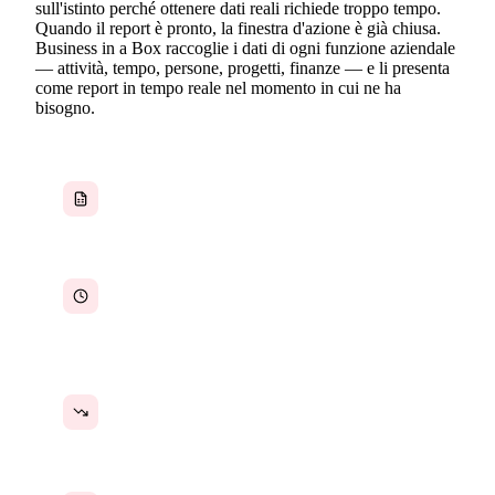
sull'istinto perché ottenere dati reali richiede troppo tempo.
Quando il report è pronto, la finestra d'azione è già chiusa.
Business in a Box raccoglie i dati di ogni funzione aziendale
— attività, tempo, persone, progetti, finanze — e li presenta
come report in tempo reale nel momento in cui ne ha
bisogno.
I report richiedono esportazioni manuali di CSV
da più strumenti disconnessi
Costruire un report di stato settimanale richiede
ore che dovrebbero essere dedicate al lavoro
reale
I KPI vengono monitorati in fogli di calcolo
sempre leggermente non aggiornati