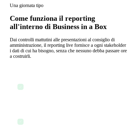
Una giornata tipo
Come funziona il reporting
all'interno di Business in a Box
Dai controlli mattutini alle presentazioni al consiglio di
amministrazione, il reporting live fornisce a ogni stakeholder
i dati di cui ha bisogno, senza che nessuno debba passare ore
a costruirli.
8:00 — Il CEO apre la dashboard executive e
visualizza in un colpo d'occhio i dati di chiusura
✓
del giorno precedente, lo stato dei progetti e il
tasso di utilizzo del team
8:15 — Un progetto in ritardo rispetto alla
pianificazione viene segnalato automaticamente
✓
con un indicatore di stato rosso