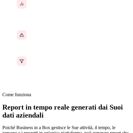
Nessuna visione unica della salute dei progetti,
dell'utilizzo del team e delle performance
finanziarie
I problemi emergono troppo tardi perché non
c'è visibilità in tempo reale
Impossibile segmentare i dati per team, cliente,
tipo di progetto o periodo di tempo senza un
lavoro personalizzato
Come funziona
Report in tempo reale generati dai Suoi
dati aziendali
Poiché Business in a Box gestisce le Sue attività, il tempo, le
persone e i progetti in un'unica piattaforma, può generare report che