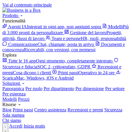
Vai al contenuto principale
Prodotto
Funzionalità
Agenti IA
Integrati in ogni app, non aggiunti sopra
Modelli
Più
di 3.000 pronti da personalizzare
Gestione del lavoro
Progetti,
attività, flussi di lavoro
Team e persone
HR, ruoli, responsabilità
Comunicazione
Chat, chiamate, posta in arrivo
Documenti e
conoscenza
Ricercabili, con versioni, con permessi
Esplora
Tutte le 16 app
Ogni strumento, completamente integrato
Sicurezza e fiducia
SOC 2, crittografato, GDPR
Recensioni e
premi
Cosa dicono i clienti
Primi passi
Operativo in 24 ore
Scarica
Mac, Windows, iOS e Android
Soluzioni
Panoramica
Per ruolo
Per dipartimento
Per dimensione
Per settore
Per esigenza
Modelli
Prezzi
Risorse
Blog
Primi passi
Centro assistenza
Recensioni e premi
Sicurezza
Sala stampa
Chi siamo
Accedi
Inizia gratis