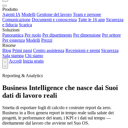
Prodotto
Agenti IA
Modelli
Gestione del lavoro
Team e persone
Comunicazione
Documenti e conoscenza
Tutte le 16 app
Sicurezza
e fiducia
Scarica
Soluzioni
Panoramica
Per ruolo
Per dipartimento
Per dimensione
Per settore
Per esigenza
Modelli
Prezzi
Risorse
Blog
Primi passi
Centro assistenza
Recensioni e premi
Sicurezza
Sala stampa
Chi siamo
Accedi
Inizia gratis
Reporting & Analytics
Business Intelligence che nasce dai Suoi
dati di lavoro reali
Smetta di esportare fogli di calcolo e costruire report da zero.
Business in a Box genera report in tempo reale sulla salute dei
progetti, le performance del team, i KPI e i dati sul tempo —
direttamente dal lavoro che avviene nel Suo OS.