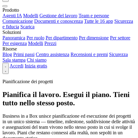
Prodotto
Agenti IA
Modelli
Gestione del lavoro
Team e persone
Comunicazione
Documenti e conoscenza
Tutte le 16 app
Sicurezza
e fiducia
Scarica
Soluzioni
Panoramica
Per ruolo
Per dipartimento
Per dimensione
Per settore
Per esigenza
Modelli
Prezzi
Risorse
Blog
Primi passi
Centro assistenza
Recensioni e premi
Sicurezza
Sala stampa
Chi siamo
Accedi
Inizia gratis
Pianificazione dei progetti
Pianifica il lavoro. Esegui il piano. Tieni
tutto nello stesso posto.
Business in a Box unisce pianificazione ed esecuzione dei progetti
in un unico sistema — timeline, milestone, suddivisione delle attività
e assegnazioni del team vivono nello stesso posto in cui si svolge il
lavoro. Piani che restano connessi alla realtà, non sepolti in un