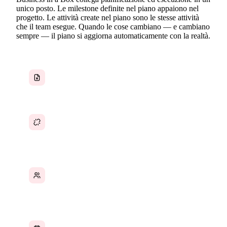
unico posto. Le milestone definite nel piano appaiono nel
progetto. Le attività create nel piano sono le stesse attività
che il team esegue. Quando le cose cambiano — e cambiano
sempre — il piano si aggiorna automaticamente con la realtà.
Piani di progetto creati in documenti che
diventano obsoleti subito dopo il kickoff
Strumenti di pianificazione scollegati dagli
strumenti di esecuzione che il team usa
realmente
Le assegnazioni del team esistono nel piano, ma
le attività non vengono effettivamente
consegnate
Timeline non collegate alle scadenze delle