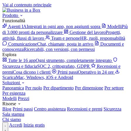
Vai al contenuto principale
Prodotto
Funzionalità
Agenti IA
Integrati in ogni app, non aggiunti sopra
Modelli
Più
di 3.000 pronti da personalizzare
Gestione del lavoro
Progetti,
attività, flussi di lavoro
Team e persone
HR, ruoli, responsabilità
Comunicazione
Chat, chiamate, posta in arrivo
Documenti e
conoscenza
Ricercabili, con versioni, con permessi
Esplora
Tutte le 16 app
Ogni strumento, completamente integrato
Sicurezza e fiducia
SOC 2, crittografato, GDPR
Recensioni e
premi
Cosa dicono i clienti
Primi passi
Operativo in 24 ore
Scarica
Mac, Windows, iOS e Android
Soluzioni
Panoramica
Per ruolo
Per dipartimento
Per dimensione
Per settore
Per esigenza
Modelli
Prezzi
Risorse
Blog
Primi passi
Centro assistenza
Recensioni e premi
Sicurezza
Sala stampa
Chi siamo
Accedi
Inizia gratis