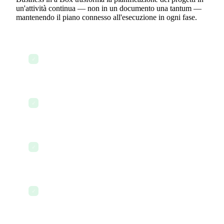
un'attività continua — non in un documento una tantum —
mantenendo il piano connesso all'esecuzione in ogni fase.
Nuovo progetto approvato — il PM apre Business
✓
in a Box e parte da un modello
Fasi e milestone vengono definite — la timeline è
✓
costruita in 20 minuti invece di due ore
Le attività sono suddivise all'interno di ogni fase
✓
— assegnate immediatamente ai membri del team
Le dipendenze sono impostate — la timeline
✓
riflette automaticamente la sequenza corretta