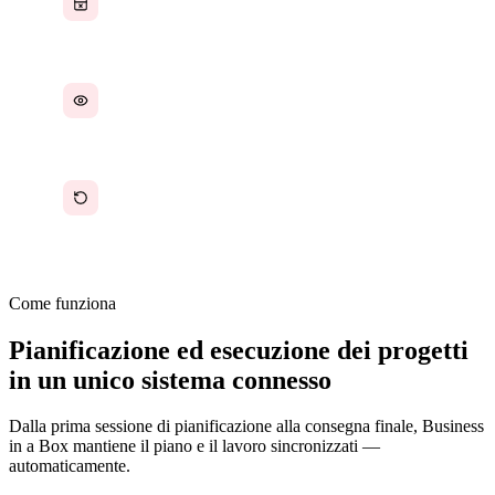
attività — due fonti di verità
Nessuna visibilità su se il piano viene seguito
durante l'esecuzione
Piani ricostruiti da zero per ogni progetto invece
di essere riutilizzati
Come funziona
Pianificazione ed esecuzione dei progetti
in un unico sistema connesso
Dalla prima sessione di pianificazione alla consegna finale, Business
in a Box mantiene il piano e il lavoro sincronizzati —
automaticamente.