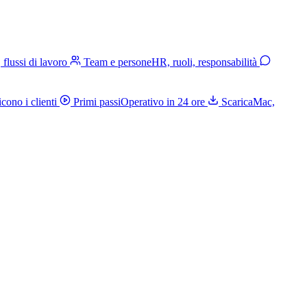
, flussi di lavoro
Team e persone
HR, ruoli, responsabilità
cono i clienti
Primi passi
Operativo in 24 ore
Scarica
Mac,