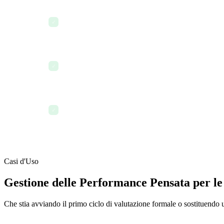
Esporta i report sulle performance per una riunione d
✓
Consulta i tassi di completamento degli obiettivi del 
✓
riepilogo del team
Monitora gli obiettivi di onboarding di un nuovo assu
✓
primi 30-60-90 giorni
Casi d'Uso
Gestione delle Performance Pensata per le
Che stia avviando il primo ciclo di valutazione formale o sostituendo