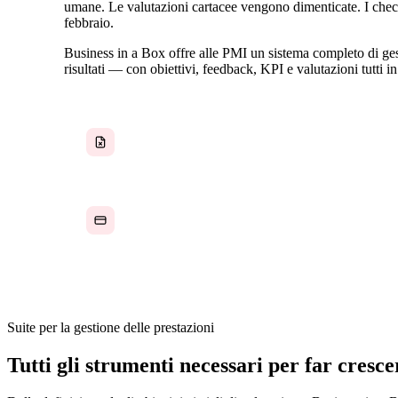
umane. Le valutazioni cartacee vengono dimenticate. I check-
febbraio.
Business in a Box offre alle PMI un sistema completo di ges
risultati — con obiettivi, feedback, KPI e valutazioni tutti i
Valutazioni annuali troppo tardive, troppo vaghe
e troppo distaccate dal lavoro quotidiano
Strumenti HR enterprise che costano più del team
che dovrebbero gestire
Suite per la gestione delle prestazioni
Tutti gli strumenti necessari per far cresce