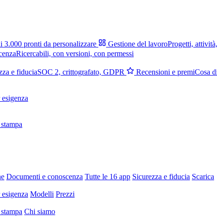
i 3.000 pronti da personalizzare
Gestione del lavoro
Progetti, attività
cenza
Ricercabili, con versioni, con permessi
zza e fiducia
SOC 2, crittografato, GDPR
Recensioni e premi
Cosa di
 esigenza
 stampa
ne
Documenti e conoscenza
Tutte le 16 app
Sicurezza e fiducia
Scarica
 esigenza
Modelli
Prezzi
 stampa
Chi siamo