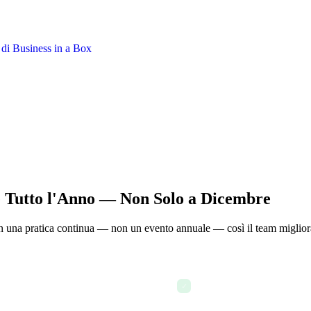
e Tutto l'Anno — Non Solo a Dicembre
in una pratica continua — non un evento annuale — così il team miglior
monitora i progressi dalla
Lascia un feedback in temp
✓