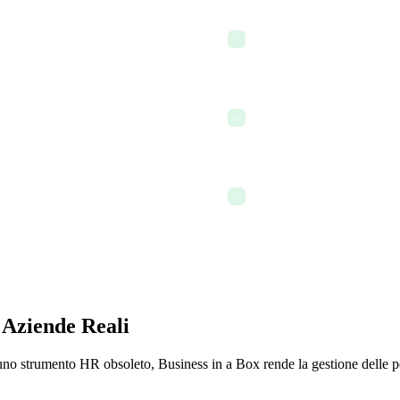
Definisci un nuovo obiettiv
el comitato di retribuzione
✓
obiettivi a livello di team
trimestre precedente in un
Fornisci feedback a metà ci
✓
performance del dipendent
nto insieme ai traguardi dei
Concludi il trimestre con la 
✓
performance reali e docume
 Aziende Reali
 uno strumento HR obsoleto, Business in a Box rende la gestione delle 