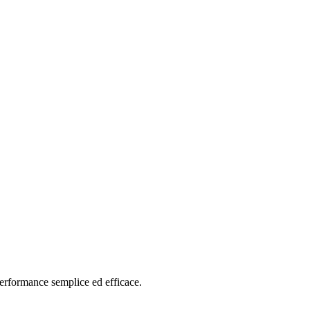
o aziendale e distribuiscilo automaticamente agli
clo che aggiorna immediatamente il dossier delle
e
certezza che ogni valutazione riflette dati di
ntati
performance semplice ed efficace.