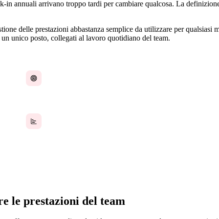
in annuali arrivano troppo tardi per cambiare qualcosa. La definizione d
tione delle prestazioni abbastanza semplice da utilizzare per qualsiasi
n un unico posto, collegati al lavoro quotidiano del team.
Obiettivi fissati a gennaio e dimenticati a marzo,
senza alcun meccanismo di monitoraggio
Nessun framework KPI coerente — ognuno
misura le prestazioni in modo diverso
re le prestazioni del team