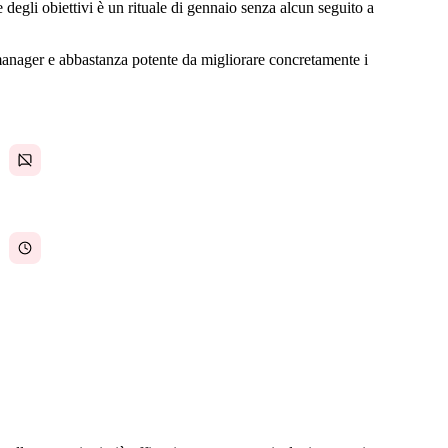
egli obiettivi è un rituale di gennaio senza alcun seguito a
 manager e abbastanza potente da migliorare concretamente i
Il feedback avviene nei corridoi, non nei sistemi
— e nulla viene registrato
I manager trascorrono settimane a preparare le
valutazioni invece di avere conversazioni
continuative