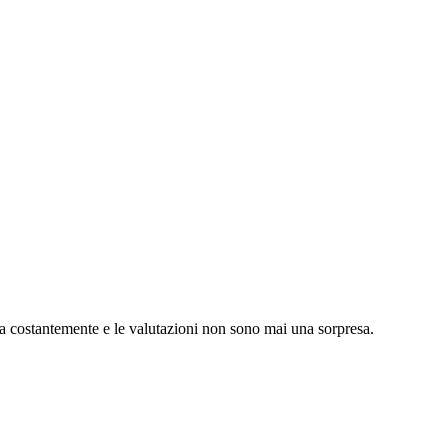
a costantemente e le valutazioni non sono mai una sorpresa.
o reale su un progetto appena completato