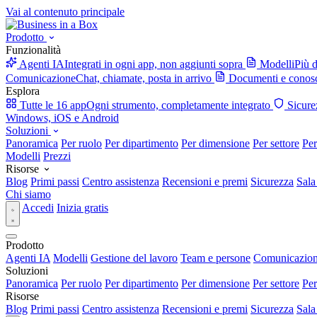
Vai al contenuto principale
Prodotto
Funzionalità
Agenti IA
Integrati in ogni app, non aggiunti sopra
Modelli
Più d
Comunicazione
Chat, chiamate, posta in arrivo
Documenti e conos
Esplora
Tutte le 16 app
Ogni strumento, completamente integrato
Sicure
Windows, iOS e Android
Soluzioni
Panoramica
Per ruolo
Per dipartimento
Per dimensione
Per settore
Per
Modelli
Prezzi
Risorse
Blog
Primi passi
Centro assistenza
Recensioni e premi
Sicurezza
Sala
Chi siamo
Accedi
Inizia gratis
Prodotto
Agenti IA
Modelli
Gestione del lavoro
Team e persone
Comunicazio
Soluzioni
Panoramica
Per ruolo
Per dipartimento
Per dimensione
Per settore
Per
Risorse
Blog
Primi passi
Centro assistenza
Recensioni e premi
Sicurezza
Sala