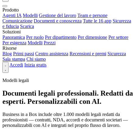
Prodotto
Agenti IA
Modelli
Gestione del lavoro
Team e persone
Comunicazione
Documenti e conoscenza
Tutte le 16 app
Sicurezza
e fiducia
Scarica
Soluzioni
Panoramica
Per ruolo
Per dipartimento
Per dimensione
Per settore
Per esigenza
Modelli
Prezzi
Risorse
Blog
Primi passi
Centro assistenza
Recensioni e premi
Sicurezza
Sala stampa
Chi siamo
Accedi
Inizia gratis
Modelli legali
Documenti legali professionali. Redatti da
esperti. Personalizzabili con AI.
Business in a Box include oltre 1.000 modelli legali redatti da
professionisti — contratti, NDA, accordi e documenti societari —
personalizzabili con AI e integrati nel proprio flusso di lavoro.