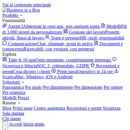
Vai al contenuto principale
Prodotto
Funzionalità
Agenti IA
Integrati in ogni app, non aggiunti sopra
Modelli
Più
di 3.000 pronti da personalizzare
Gestione del lavoro
Progetti,
attività, flussi di lavoro
Team e persone
HR, ruoli, responsabilità
Comunicazione
Chat, chiamate, posta in arrivo
Documenti e
conoscenza
Ricercabili, con versioni, con permessi
Esplora
Tutte le 16 app
Ogni strumento, completamente integrato
Sicurezza e fiducia
SOC 2, crittografato, GDPR
Recensioni e
premi
Cosa dicono i clienti
Primi passi
Operativo in 24 ore
Scarica
Mac, Windows, iOS e Android
Soluzioni
Panoramica
Per ruolo
Per dipartimento
Per dimensione
Per settore
Per esigenza
Modelli
Prezzi
Risorse
Blog
Primi passi
Centro assistenza
Recensioni e premi
Sicurezza
Sala stampa
Chi siamo
Accedi
Inizia gratis