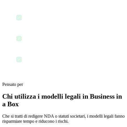
Traccia di audit
✓
Esportazione in PDF e Word
✓
Supporto multilingua
✓
Pensato per
Chi utilizza i modelli legali in Business in
a Box
Che si tratti di redigere NDA o statuti societari, i modelli legali fanno
risparmiare tempo e riducono i rischi.