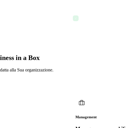
Promemoria e notifiche
✓
siness in a Box
adatta alla Sua organizzazione.
Management