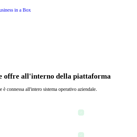
e offre all'interno della piattaforma
 connessa all'intero sistema operativo aziendale.
Approvazioni manager con 
✓
Tipi di assenza: ferie, malat
✓