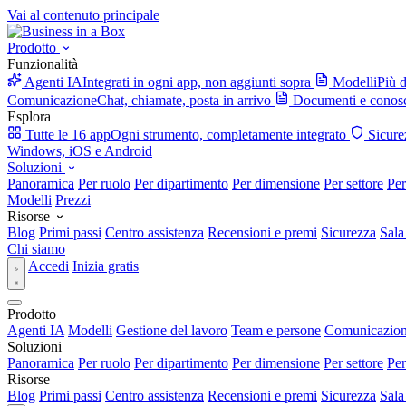
Vai al contenuto principale
Prodotto
Funzionalità
Agenti IA
Integrati in ogni app, non aggiunti sopra
Modelli
Più d
Comunicazione
Chat, chiamate, posta in arrivo
Documenti e conos
Esplora
Tutte le 16 app
Ogni strumento, completamente integrato
Sicure
Windows, iOS e Android
Soluzioni
Panoramica
Per ruolo
Per dipartimento
Per dimensione
Per settore
Per
Modelli
Prezzi
Risorse
Blog
Primi passi
Centro assistenza
Recensioni e premi
Sicurezza
Sala
Chi siamo
Accedi
Inizia gratis
Prodotto
Agenti IA
Modelli
Gestione del lavoro
Team e persone
Comunicazio
Soluzioni
Panoramica
Per ruolo
Per dipartimento
Per dimensione
Per settore
Per
Risorse
Blog
Primi passi
Centro assistenza
Recensioni e premi
Sicurezza
Sala