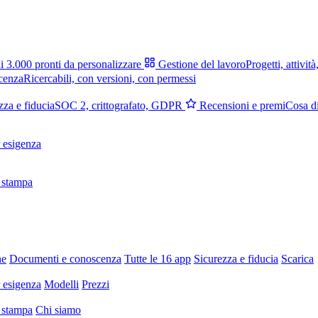
i 3.000 pronti da personalizzare
Gestione del lavoro
Progetti, attività
cenza
Ricercabili, con versioni, con permessi
zza e fiducia
SOC 2, crittografato, GDPR
Recensioni e premi
Cosa di
 esigenza
 stampa
ne
Documenti e conoscenza
Tutte le 16 app
Sicurezza e fiducia
Scarica
 esigenza
Modelli
Prezzi
 stampa
Chi siamo