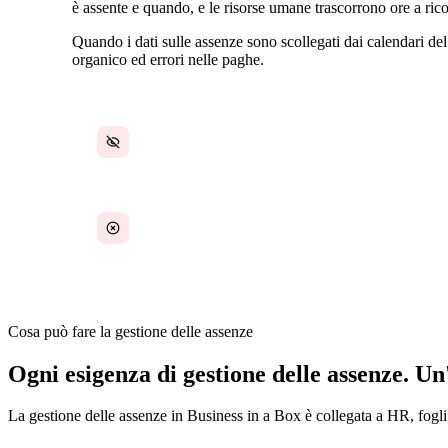
è assente e quando, e le risorse umane trascorrono ore a ricon
Quando i dati sulle assenze sono scollegati dai calendari del 
organico ed errori nelle paghe.
Nessuna visibilità sulla disponibilità del team
Approvazioni perse nelle catene di email
Cosa può fare la gestione delle assenze
Ogni esigenza di gestione delle assenze. Un
La gestione delle assenze in Business in a Box è collegata a HR, fog