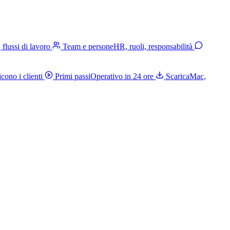
, flussi di lavoro
Team e persone
HR, ruoli, responsabilità
cono i clienti
Primi passi
Operativo in 24 ore
Scarica
Mac,