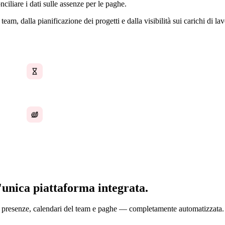
ciliare i dati sulle assenze per le paghe.
team, dalla pianificazione dei progetti e dalla visibilità sui carichi di 
Calcoli manuali dei saldi delle assenze
Riconciliazione HR lenta per le paghe
'unica piattaforma integrata.
li presenze, calendari del team e paghe — completamente automatizzata.