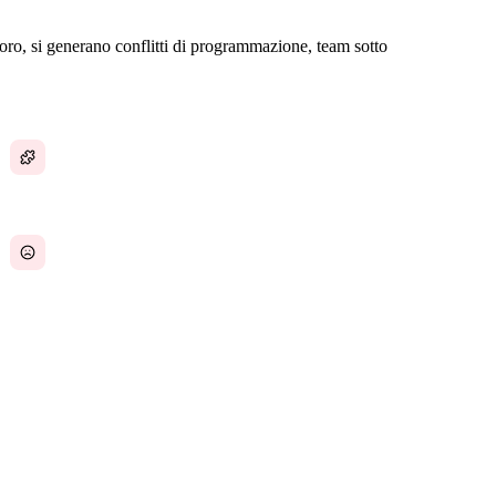
lavoro, si generano conflitti di programmazione, team sotto
Dati sulle assenze scollegati dalla pianificazione
Conflitti di programmazione dovuti a scarsa
visibilità