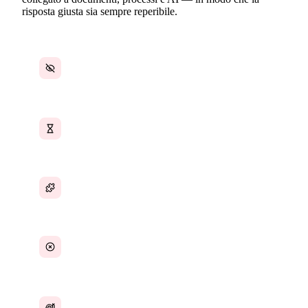
risposta giusta sia sempre reperibile.
Conoscenza intrappolata nella testa delle
persone
Ore spese a riscoprire come fare le cose
Policy sparse su più piattaforme
Conoscenza aziendale persa a causa del
turnover
Wiki statici che nessuno aggiorna