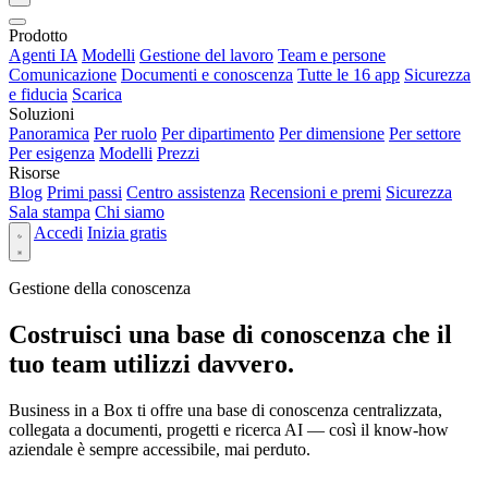
Prodotto
Agenti IA
Modelli
Gestione del lavoro
Team e persone
Comunicazione
Documenti e conoscenza
Tutte le 16 app
Sicurezza
e fiducia
Scarica
Soluzioni
Panoramica
Per ruolo
Per dipartimento
Per dimensione
Per settore
Per esigenza
Modelli
Prezzi
Risorse
Blog
Primi passi
Centro assistenza
Recensioni e premi
Sicurezza
Sala stampa
Chi siamo
Accedi
Inizia gratis
Gestione della conoscenza
Costruisci una base di conoscenza che il
tuo team utilizzi davvero.
Business in a Box ti offre una base di conoscenza centralizzata,
collegata a documenti, progetti e ricerca AI — così il know-how
aziendale è sempre accessibile, mai perduto.