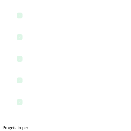
Gestione delle policy
✓
Creazione di FAQ
✓
Analisi della conoscenza
✓
Accesso alla conoscenza da mobile
✓
Ricerca in tutti i dati aziendali
✓
Progettato per