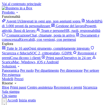
Vai al contenuto principale
Prodotto
Funzionalità
Agenti IA
Integrati in ogni app, non aggiunti sopra
Modelli
Più
di 3.000 pronti da personalizzare
Gestione del lavoro
Progetti,
attività, flussi di lavoro
Team e persone
HR, ruoli, responsabilità
Comunicazione
Chat, chiamate, posta in arrivo
Documenti e
conoscenza
Ricercabili, con versioni, con permessi
Esplora
Tutte le 16 app
Ogni strumento, completamente integrato
Sicurezza e fiducia
SOC 2, crittografato, GDPR
Recensioni e
premi
Cosa dicono i clienti
Primi passi
Operativo in 24 ore
Scarica
Mac, Windows, iOS e Android
Soluzioni
Panoramica
Per ruolo
Per dipartimento
Per dimensione
Per settore
Per esigenza
Modelli
Prezzi
Risorse
Blog
Primi passi
Centro assistenza
Recensioni e premi
Sicurezza
Sala stampa
Chi siamo
Accedi
Inizia gratis