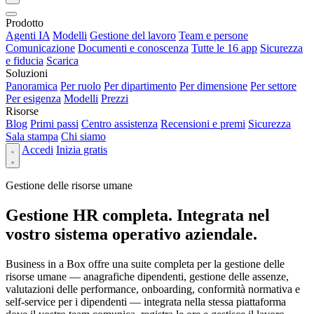
Prodotto
Agenti IA
Modelli
Gestione del lavoro
Team e persone
Comunicazione
Documenti e conoscenza
Tutte le 16 app
Sicurezza
e fiducia
Scarica
Soluzioni
Panoramica
Per ruolo
Per dipartimento
Per dimensione
Per settore
Per esigenza
Modelli
Prezzi
Risorse
Blog
Primi passi
Centro assistenza
Recensioni e premi
Sicurezza
Sala stampa
Chi siamo
Accedi
Inizia gratis
Gestione delle risorse umane
Gestione HR completa. Integrata nel
vostro sistema operativo aziendale.
Business in a Box offre una suite completa per la gestione delle
risorse umane — anagrafiche dipendenti, gestione delle assenze,
valutazioni delle performance, onboarding, conformità normativa e
self-service per i dipendenti — integrata nella stessa piattaforma