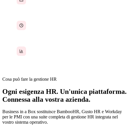
manuali
Un onboarding che richiede settimane e perde
comunque dei passaggi
Nessun dato reale sulle persone per supportare
le decisioni
Cosa può fare la gestione HR
Ogni esigenza HR. Un'unica piattaforma.
Connessa alla vostra azienda.
Business in a Box sostituisce BambooHR, Gusto HR e Workday
per le PMI con una suite completa di gestione HR integrata nel
vostro sistema operativo.