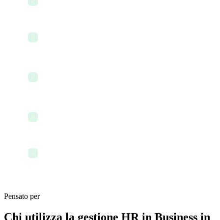
Gestisci i flussi di offboarding e di uscita
✓
Monitora retribuzione e storico lavorativo
✓
Conduci sondaggi sulla soddisfazione dei
✓
dipendenti
Gestisci un portale self-service per i dipendenti
✓
Gestisci le offerte di lavoro e i flussi di selezione
✓
Pensato per
Chi utilizza la gestione HR in Business in