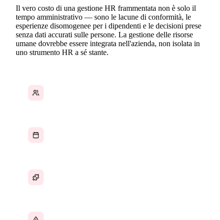
Il vero costo di una gestione HR frammentata non è solo il
tempo amministrativo — sono le lacune di conformità, le
esperienze disomogenee per i dipendenti e le decisioni prese
senza dati accurati sulle persone. La gestione delle risorse
umane dovrebbe essere integrata nell'azienda, non isolata in
uno strumento HR a sé stante.
Anagrafiche dipendenti distribuite su più sistemi
Richieste di ferie ancora gestite via email
Strumenti HR disconnessi dal resto dell'azienda
Lacune di conformità dovute a processi HR