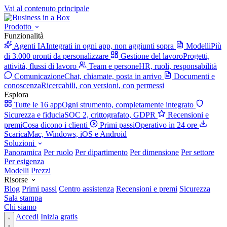
Vai al contenuto principale
Prodotto
Funzionalità
Agenti IA
Integrati in ogni app, non aggiunti sopra
Modelli
Più
di 3.000 pronti da personalizzare
Gestione del lavoro
Progetti,
attività, flussi di lavoro
Team e persone
HR, ruoli, responsabilità
Comunicazione
Chat, chiamate, posta in arrivo
Documenti e
conoscenza
Ricercabili, con versioni, con permessi
Esplora
Tutte le 16 app
Ogni strumento, completamente integrato
Sicurezza e fiducia
SOC 2, crittografato, GDPR
Recensioni e
premi
Cosa dicono i clienti
Primi passi
Operativo in 24 ore
Scarica
Mac, Windows, iOS e Android
Soluzioni
Panoramica
Per ruolo
Per dipartimento
Per dimensione
Per settore
Per esigenza
Modelli
Prezzi
Risorse
Blog
Primi passi
Centro assistenza
Recensioni e premi
Sicurezza
Sala stampa
Chi siamo
Accedi
Inizia gratis