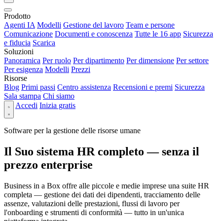
Prodotto
Agenti IA
Modelli
Gestione del lavoro
Team e persone
Comunicazione
Documenti e conoscenza
Tutte le 16 app
Sicurezza
e fiducia
Scarica
Soluzioni
Panoramica
Per ruolo
Per dipartimento
Per dimensione
Per settore
Per esigenza
Modelli
Prezzi
Risorse
Blog
Primi passi
Centro assistenza
Recensioni e premi
Sicurezza
Sala stampa
Chi siamo
Accedi
Inizia gratis
Software per la gestione delle risorse umane
Il Suo sistema HR completo — senza il
prezzo enterprise
Business in a Box offre alle piccole e medie imprese una suite HR
completa — gestione dei dati dei dipendenti, tracciamento delle
assenze, valutazioni delle prestazioni, flussi di lavoro per
l'onboarding e strumenti di conformità — tutto in un'unica