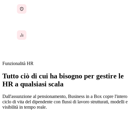
Lacune di conformità che creano esposizione
legale e finanziaria
Nessun modo per misurare le prestazioni dei
dipendenti o la produttività del team
Funzionalità HR
Tutto ciò di cui ha bisogno per gestire le
HR a qualsiasi scala
Dall'assunzione al pensionamento, Business in a Box copre l'intero
ciclo di vita del dipendente con flussi di lavoro strutturati, modelli e
visibilità in tempo reale.