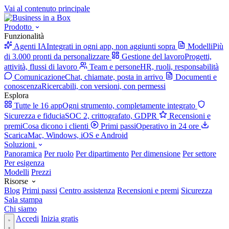
Vai al contenuto principale
Prodotto
Funzionalità
Agenti IA
Integrati in ogni app, non aggiunti sopra
Modelli
Più
di 3.000 pronti da personalizzare
Gestione del lavoro
Progetti,
attività, flussi di lavoro
Team e persone
HR, ruoli, responsabilità
Comunicazione
Chat, chiamate, posta in arrivo
Documenti e
conoscenza
Ricercabili, con versioni, con permessi
Esplora
Tutte le 16 app
Ogni strumento, completamente integrato
Sicurezza e fiducia
SOC 2, crittografato, GDPR
Recensioni e
premi
Cosa dicono i clienti
Primi passi
Operativo in 24 ore
Scarica
Mac, Windows, iOS e Android
Soluzioni
Panoramica
Per ruolo
Per dipartimento
Per dimensione
Per settore
Per esigenza
Modelli
Prezzi
Risorse
Blog
Primi passi
Centro assistenza
Recensioni e premi
Sicurezza
Sala stampa
Chi siamo
Accedi
Inizia gratis