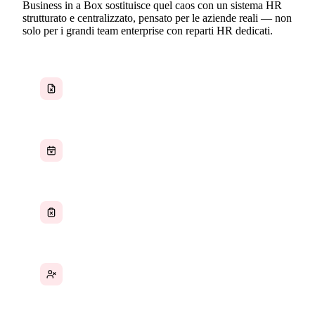
Business in a Box sostituisce quel caos con un sistema HR
strutturato e centralizzato, pensato per le aziende reali — non
solo per i grandi team enterprise con reparti HR dedicati.
Dati dei dipendenti dispersi tra fogli di calcolo
ed email
Richieste di ferie gestite manualmente senza
alcuna visibilità
Valutazioni delle prestazioni che non vengono
mai programmate né documentate
Processi di onboarding che variano ogni volta
che viene assunto qualcuno