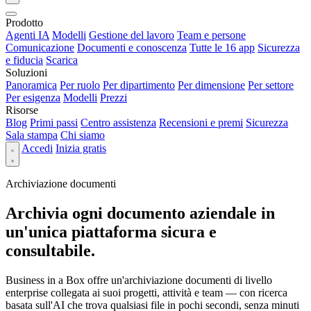
Prodotto
Agenti IA
Modelli
Gestione del lavoro
Team e persone
Comunicazione
Documenti e conoscenza
Tutte le 16 app
Sicurezza
e fiducia
Scarica
Soluzioni
Panoramica
Per ruolo
Per dipartimento
Per dimensione
Per settore
Per esigenza
Modelli
Prezzi
Risorse
Blog
Primi passi
Centro assistenza
Recensioni e premi
Sicurezza
Sala stampa
Chi siamo
Accedi
Inizia gratis
Archiviazione documenti
Archivia ogni documento aziendale in
un'unica piattaforma sicura e
consultabile.
Business in a Box offre un'archiviazione documenti di livello
enterprise collegata ai suoi progetti, attività e team — con ricerca
basata sull'AI che trova qualsiasi file in pochi secondi, senza minuti