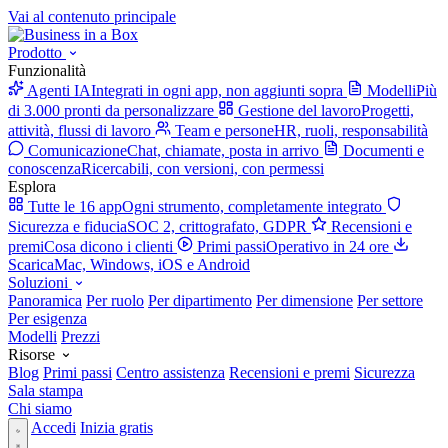
Vai al contenuto principale
Prodotto
Funzionalità
Agenti IA
Integrati in ogni app, non aggiunti sopra
Modelli
Più
di 3.000 pronti da personalizzare
Gestione del lavoro
Progetti,
attività, flussi di lavoro
Team e persone
HR, ruoli, responsabilità
Comunicazione
Chat, chiamate, posta in arrivo
Documenti e
conoscenza
Ricercabili, con versioni, con permessi
Esplora
Tutte le 16 app
Ogni strumento, completamente integrato
Sicurezza e fiducia
SOC 2, crittografato, GDPR
Recensioni e
premi
Cosa dicono i clienti
Primi passi
Operativo in 24 ore
Scarica
Mac, Windows, iOS e Android
Soluzioni
Panoramica
Per ruolo
Per dipartimento
Per dimensione
Per settore
Per esigenza
Modelli
Prezzi
Risorse
Blog
Primi passi
Centro assistenza
Recensioni e premi
Sicurezza
Sala stampa
Chi siamo
Accedi
Inizia gratis