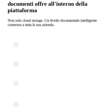
documenti offre all'interno della
piattaforma
Non solo cloud storage. Un livello documentale intelligente
connesso a tutta la sua azienda.
Carica e archivia qualsiasi tipo di file in modo
✓
sicuro
Organizza con cartelle, tag e metadati
✓
Ricerca full-text su tutti i documenti, potenziata
✓
dall'AI
Controllo delle versioni con cronologia completa
✓
delle modifiche