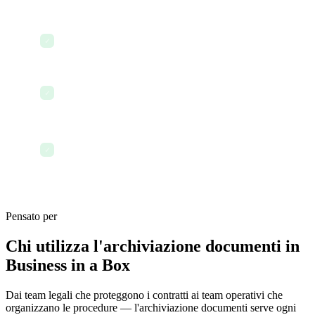
Rilevamento e rimozione dei duplicati
✓
Integrazione con e-mail e Comunicazione
✓
Governance documentale pronta per la
✓
conformità
Pensato per
Chi utilizza l'archiviazione documenti in
Business in a Box
Dai team legali che proteggono i contratti ai team operativi che
organizzano le procedure — l'archiviazione documenti serve ogni