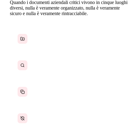
Quando i documenti aziendali critici vivono in cinque luoghi
diversi, nulla è veramente organizzato, nulla è veramente
sicuro e nulla è veramente rintracciabile.
Documenti dispersi su più piattaforme
Minuti sprecati ogni giorno a cercare file
Più versioni dello stesso documento
Nessun controllo centralizzato sulla sicurezza e
sugli accessi