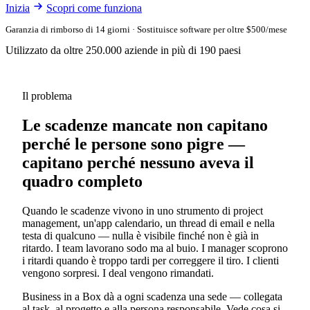
Inizia
Scopri come funziona
Garanzia di rimborso di 14 giorni · Sostituisce software per oltre $500/mese
Utilizzato da oltre 250.000 aziende in più di 190 paesi
Il problema
Le scadenze mancate non capitano
perché le persone sono pigre —
capitano perché nessuno aveva il
quadro completo
Quando le scadenze vivono in uno strumento di project
management, un'app calendario, un thread di email e nella
testa di qualcuno — nulla è visibile finché non è già in
ritardo. I team lavorano sodo ma al buio. I manager scoprono
i ritardi quando è troppo tardi per correggere il tiro. I clienti
vengono sorpresi. I deal vengono rimandati.
Business in a Box dà a ogni scadenza una sede — collegata
al task, al progetto e alla persona responsabile. Vede cosa si