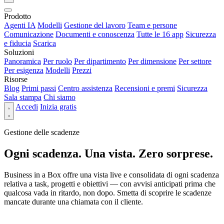
Prodotto
Agenti IA
Modelli
Gestione del lavoro
Team e persone
Comunicazione
Documenti e conoscenza
Tutte le 16 app
Sicurezza
e fiducia
Scarica
Soluzioni
Panoramica
Per ruolo
Per dipartimento
Per dimensione
Per settore
Per esigenza
Modelli
Prezzi
Risorse
Blog
Primi passi
Centro assistenza
Recensioni e premi
Sicurezza
Sala stampa
Chi siamo
Accedi
Inizia gratis
Gestione delle scadenze
Ogni scadenza. Una vista. Zero sorprese.
Business in a Box offre una vista live e consolidata di ogni scadenza
relativa a task, progetti e obiettivi — con avvisi anticipati prima che
qualcosa vada in ritardo, non dopo. Smetta di scoprire le scadenze
mancate durante una chiamata con il cliente.