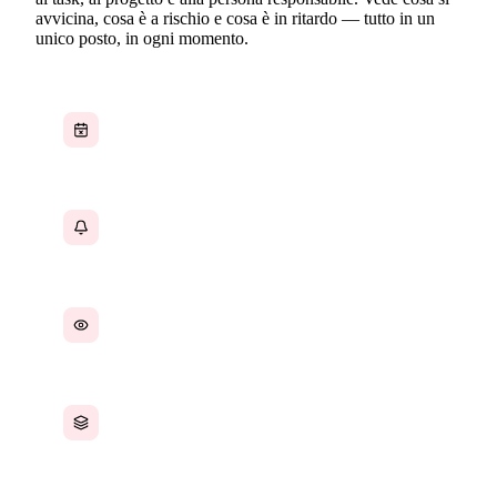
avvicina, cosa è a rischio e cosa è in ritardo — tutto in un
unico posto, in ogni momento.
Scadenze disperse tra strumenti diversi senza
una vista unificata
Nessun avviso anticipato — si scopre che
qualcosa è in ritardo solo quando è già mancato
I manager non hanno visibilità sui lavori a
rischio prima che slittino
Le scadenze di progetti e task vivono in sistemi
diversi che non comunicano tra loro