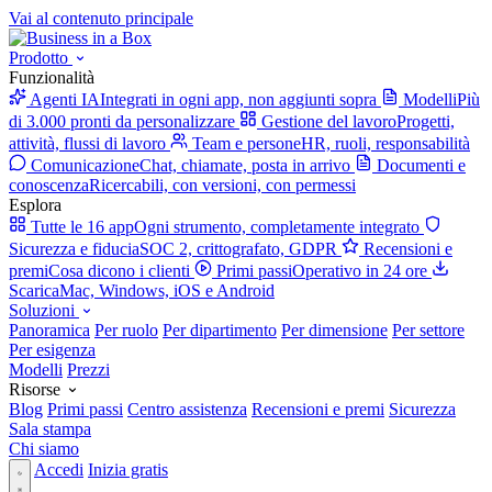
Vai al contenuto principale
Prodotto
Funzionalità
Agenti IA
Integrati in ogni app, non aggiunti sopra
Modelli
Più
di 3.000 pronti da personalizzare
Gestione del lavoro
Progetti,
attività, flussi di lavoro
Team e persone
HR, ruoli, responsabilità
Comunicazione
Chat, chiamate, posta in arrivo
Documenti e
conoscenza
Ricercabili, con versioni, con permessi
Esplora
Tutte le 16 app
Ogni strumento, completamente integrato
Sicurezza e fiducia
SOC 2, crittografato, GDPR
Recensioni e
premi
Cosa dicono i clienti
Primi passi
Operativo in 24 ore
Scarica
Mac, Windows, iOS e Android
Soluzioni
Panoramica
Per ruolo
Per dipartimento
Per dimensione
Per settore
Per esigenza
Modelli
Prezzi
Risorse
Blog
Primi passi
Centro assistenza
Recensioni e premi
Sicurezza
Sala stampa
Chi siamo
Accedi
Inizia gratis