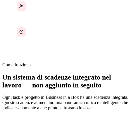
Nessuna responsabilità quando le scadenze non
sono assegnate a una persona specifica
Nessuna vista storica su quante spesso le
scadenze vengono rispettate, ritardate o
riprogrammate
Come funziona
Un sistema di scadenze integrato nel
lavoro — non aggiunto in seguito
Ogni task e progetto in Business in a Box ha una scadenza integrata.
Queste scadenze alimentano una panoramica unica e intelligente che
indica esattamente a che punto si trovano le cose.