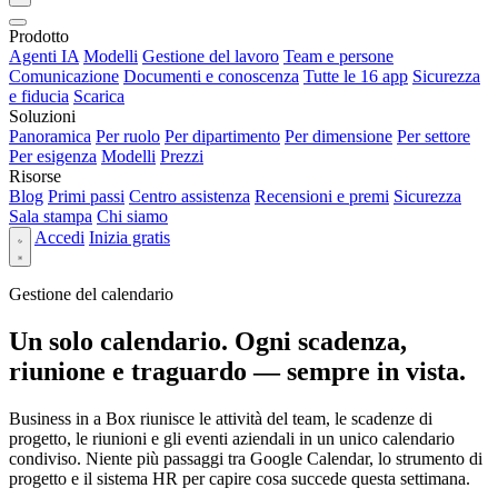
Prodotto
Agenti IA
Modelli
Gestione del lavoro
Team e persone
Comunicazione
Documenti e conoscenza
Tutte le 16 app
Sicurezza
e fiducia
Scarica
Soluzioni
Panoramica
Per ruolo
Per dipartimento
Per dimensione
Per settore
Per esigenza
Modelli
Prezzi
Risorse
Blog
Primi passi
Centro assistenza
Recensioni e premi
Sicurezza
Sala stampa
Chi siamo
Accedi
Inizia gratis
Gestione del calendario
Un solo calendario. Ogni scadenza,
riunione e traguardo — sempre in vista.
Business in a Box riunisce le attività del team, le scadenze di
progetto, le riunioni e gli eventi aziendali in un unico calendario
condiviso. Niente più passaggi tra Google Calendar, lo strumento di
progetto e il sistema HR per capire cosa succede questa settimana.