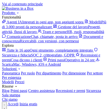
Vai al contenuto principale
Prodotto
Funzionalità
Agenti IA
Integrati in ogni app, non aggiunti sopra
Modelli
Più
di 3.000 pronti da personalizzare
Gestione del lavoro
Progetti,
attività, flussi di lavoro
Team e persone
HR, ruoli, responsabilità
Comunicazione
Chat, chiamate, posta in arrivo
Documenti e
conoscenza
Ricercabili, con versioni, con permessi
Esplora
Tutte le 16 app
Ogni strumento, completamente integrato
Sicurezza e fiducia
SOC 2, crittografato, GDPR
Recensioni e
premi
Cosa dicono i clienti
Primi passi
Operativo in 24 ore
Scarica
Mac, Windows, iOS e Android
Soluzioni
Panoramica
Per ruolo
Per dipartimento
Per dimensione
Per settore
Per esigenza
Modelli
Prezzi
Risorse
Blog
Primi passi
Centro assistenza
Recensioni e premi
Sicurezza
Sala stampa
Chi siamo
Accedi
Inizia gratis