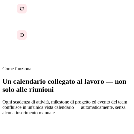
Sincronizzazione manuale tra strumenti che va
costantemente fuori sincronia
Affanni dell'ultimo minuto perché nessuno
aveva visto il carico complessivo della
settimana
Come funziona
Un calendario collegato al lavoro — non
solo alle riunioni
Ogni scadenza di attività, milestone di progetto ed evento del team
confluisce in un'unica vista calendario — automaticamente, senza
alcuna inserimento manuale.