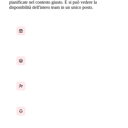
pianificate nel contesto giusto. E si può vedere la
disponibilità dell'intero team in un unico posto.
Riunioni prenotate in sovrapposizione alle
scadenze di progetto perché nessuno ha visto il
conflitto
Calendari frammentati tra app di calendario,
strumenti di progetto e fogli di calcolo
Nessuna visibilità sulla disponibilità del team
durante la pianificazione di nuove attività
Scadenze mancate perché le attività non
compaiono nel calendario