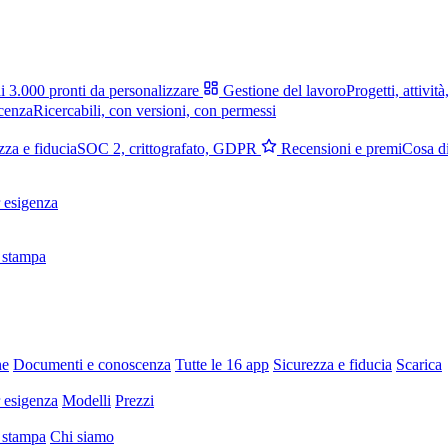
i 3.000 pronti da personalizzare
Gestione del lavoro
Progetti, attività
cenza
Ricercabili, con versioni, con permessi
zza e fiducia
SOC 2, crittografato, GDPR
Recensioni e premi
Cosa di
 esigenza
 stampa
ne
Documenti e conoscenza
Tutte le 16 app
Sicurezza e fiducia
Scarica
 esigenza
Modelli
Prezzi
 stampa
Chi siamo