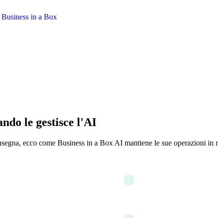
do le gestisce l'AI
onsegna, ecco come Business in a Box AI mantiene le sue operazioni in
compilazione manuale
I trigger automatici avviano 
✓
oarding dei clienti — tre casi
L'AI di instradamento dei c