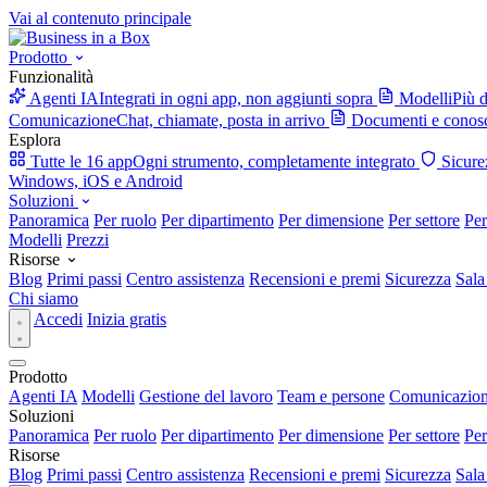
Vai al contenuto principale
Prodotto
Funzionalità
Agenti IA
Integrati in ogni app, non aggiunti sopra
Modelli
Più d
Comunicazione
Chat, chiamate, posta in arrivo
Documenti e conos
Esplora
Tutte le 16 app
Ogni strumento, completamente integrato
Sicure
Windows, iOS e Android
Soluzioni
Panoramica
Per ruolo
Per dipartimento
Per dimensione
Per settore
Per
Modelli
Prezzi
Risorse
Blog
Primi passi
Centro assistenza
Recensioni e premi
Sicurezza
Sala
Chi siamo
Accedi
Inizia gratis
Prodotto
Agenti IA
Modelli
Gestione del lavoro
Team e persone
Comunicazio
Soluzioni
Panoramica
Per ruolo
Per dipartimento
Per dimensione
Per settore
Per
Risorse
Blog
Primi passi
Centro assistenza
Recensioni e premi
Sicurezza
Sala