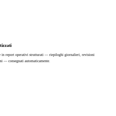
izzati
in report operativi strutturati — riepiloghi giornalieri, revisioni
ioni — consegnati automaticamente.