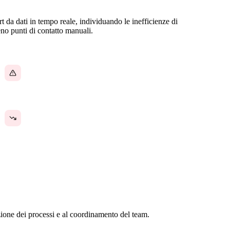
t da dati in tempo reale, individuando le inefficienze di
no punti di contatto manuali.
I fallimenti di processo passano inosservati
finché non causano problemi a valle
Inefficienze che nessuno ha il tempo di
identificare e risolvere
azione dei processi e al coordinamento del team.