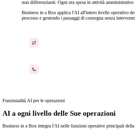
non differenzianti. Ogni ora spesa in attività amministrative è
Business in a Box applica l'AI all'intero livello operativo d
processo e gestendo i passaggi di consegna senza intervent
Attività operative ripetitive che consumano ore di
lavoro del team ogni giorno
I passaggi di consegna tra i team si interrompono
senza un sistema che li gestisca
Funzionalità AI per le operazioni
AI a ogni livello delle Sue operazioni
Business in a Box integra l'AI nelle funzioni operative principali della