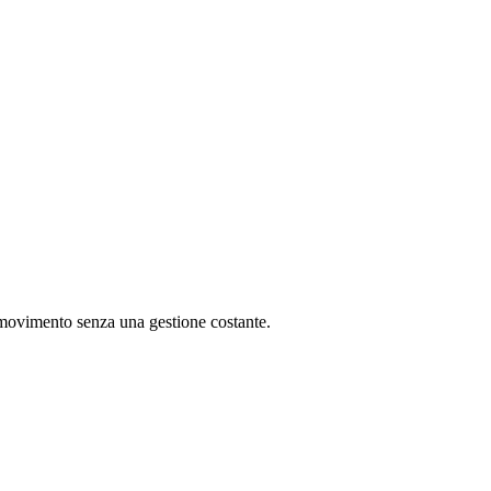
 movimento senza una gestione costante.
le attività operative ricorrenti della giornata
ompiti assegna automaticamente il lavoro in arrivo al