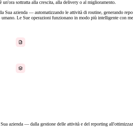
 un'ora sottratta alla crescita, alla delivery o al miglioramento.
ella Sua azienda — automatizzando le attività di routine, generando repor
o umano. Le Sue operazioni funzionano in modo più intelligente con me
Report costruiti manualmente da più fonti di dati
ogni settimana
Nessuna fonte unica di verità per lo stato
operativo tra i dipartimenti
 Sua azienda — dalla gestione delle attività e del reporting all'ottimizz