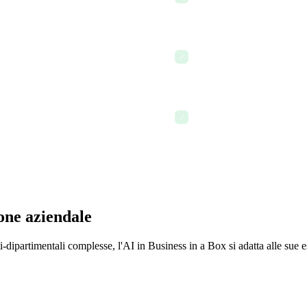
senza necessità di riunioni
idiana in base all'urgenza e
Il passaggio al turno serale 
✓
vengono trasferiti
a dall'AI — senza necessità di
Le priorità del giorno succe
✓
e al lavoro in sospeso
one aziendale
ti-dipartimentali complesse, l'AI in Business in a Box si adatta alle sue 