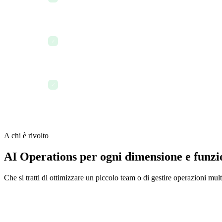
secondi
L'AI stabilisce le priorità della coda di attività pomer
✓
all'impatto a valle
La revisione operativa di fine giornata viene generat
✓
report manuali
A chi è rivolto
AI Operations per ogni dimensione e funzi
Che si tratti di ottimizzare un piccolo team o di gestire operazioni mul