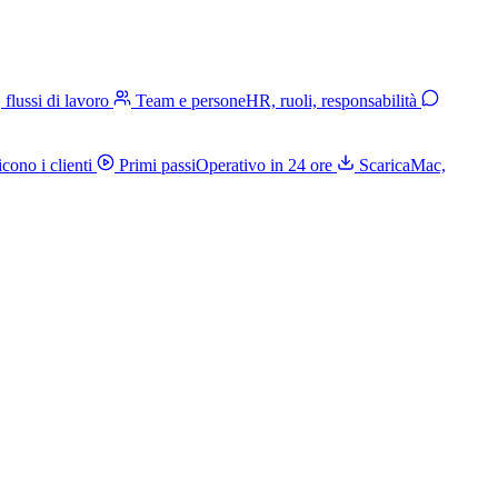
, flussi di lavoro
Team e persone
HR, ruoli, responsabilità
cono i clienti
Primi passi
Operativo in 24 ore
Scarica
Mac,