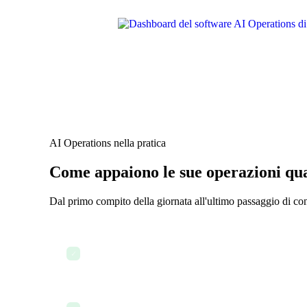
AI Operations nella pratica
Come appaiono le sue operazioni quan
Dal primo compito della giornata all'ultimo passaggio di c
L'AI invia il briefing operativo mattutino — senza 
✓
L'AI segnala un collo di bottiglia nel processo di onb