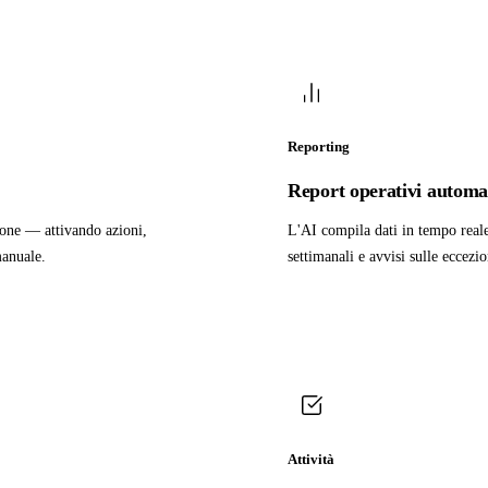
Reporting
Report operativi automat
zione — attivando azioni,
L'AI compila dati in tempo reale 
manuale.
settimanali e avvisi sulle eccez
Attività